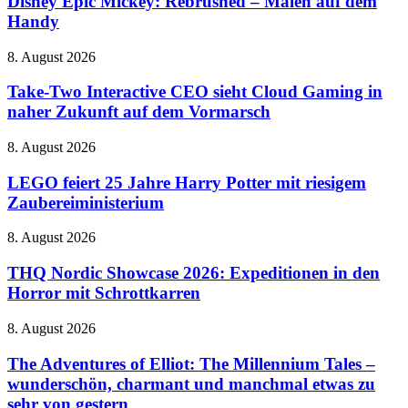
Disney Epic Mickey: Rebrushed – Malen auf dem
Old
Rebrushed
Handy
Fashioned
–
mit
Malen
neuen
Take-
8. August 2026
auf
Tricks
Two
dem
Interactive
Take-Two Interactive CEO sieht Cloud Gaming in
Handy
CEO
naher Zukunft auf dem Vormarsch
sieht
Cloud
LEGO
8. August 2026
Gaming
feiert
in
25
LEGO feiert 25 Jahre Harry Potter mit riesigem
naher
Jahre
Zaubereiministerium
Zukunft
Harry
auf
Potter
dem
THQ
8. August 2026
mit
Vormarsch
Nordic
riesigem
Showcase
THQ Nordic Showcase 2026: Expeditionen in den
Zaubereiministerium
2026:
Horror mit Schrottkarren
Expeditionen
in
The
8. August 2026
den
Adventures
Horror
of
The Adventures of Elliot: The Millennium Tales –
mit
Elliot:
wunderschön, charmant und manchmal etwas zu
Schrottkarren
The
sehr von gestern