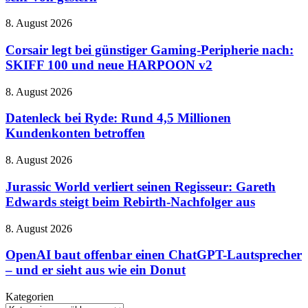
Millennium
Tales
Corsair
8. August 2026
–
legt
wunderschön,
bei
Corsair legt bei günstiger Gaming-Peripherie nach:
charmant
günstiger
und
SKIFF 100 und neue HARPOON v2
Gaming-
manchmal
Peripherie
etwas
Datenleck
8. August 2026
nach:
zu
bei
SKIFF
sehr
Ryde:
Datenleck bei Ryde: Rund 4,5 Millionen
100
von
Rund
Kundenkonten betroffen
und
gestern
4,5
neue
Millionen
HARPOON
Jurassic
8. August 2026
Kundenkonten
v2
World
betroffen
verliert
Jurassic World verliert seinen Regisseur: Gareth
seinen
Edwards steigt beim Rebirth-Nachfolger aus
Regisseur:
Gareth
OpenAI
8. August 2026
Edwards
baut
steigt
offenbar
OpenAI baut offenbar einen ChatGPT-Lautsprecher
beim
einen
– und er sieht aus wie ein Donut
Rebirth-
ChatGPT-
Nachfolger
Lautsprecher
aus
Kategorien
–