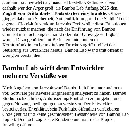
communitynäher wirkt als manche Hersteller-Software. Genau
deshalb war der Ärger groß, als Bambu Lab Anfang 2025
den
Zugriff von Drittanbieter-Tools stärker einschränkte
. Offiziell
ging es dabei um Sicherheit, Authentifizierung und die Stabilität der
eigenen Cloud-Infrastruktur. Jarczaks Fork wollte diese Funktionen
wieder nutzbar machen, die nach der Einführung von Bambu
Connect nur noch eingeschränkt oder über Umwege verfügbar
waren. Dazu gehörten laut Berichten unter anderem
Komfortfunktionen beim direkten Druckerzugriff und bei der
Steuerung aus OrcaSlicer heraus. Bambu Lab war damit offenbar
wenig einverstanden.
Bambu Lab wirft dem Entwickler
mehrere Verstöße vor
Nach Angaben von Jarczak warf Bambu Lab ihm unter anderem
vor, Software per Reverse Engineering analysiert zu haben, Bambu
Studio nachzuahmen, Autorisierungskontrollen zu umgehen und
gegen Nutzungsbedingungen zu verstoßen. Der Entwickler
bestreitet das. Er erklärte, sein Fork habe öffentlich verfügbaren
Code genutzt und keine geschlossenen Bestandteile von Bambu Lab
kopiert. Dennoch zog er die Reißleine und nahm das Projekt
freiwillig offline.