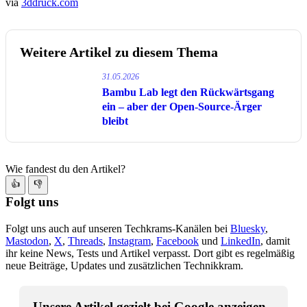
via
3ddruck.com
Weitere Artikel zu diesem Thema
31.05.2026
Bambu Lab legt den Rückwärtsgang
ein – aber der Open-Source-Ärger
bleibt
Wie fandest du den Artikel?
👍
👎
Folgt uns
Folgt uns auch auf unseren Techkrams-Kanälen bei
Bluesky
,
Mastodon
,
X
,
Threads
,
Instagram
,
Facebook
und
LinkedIn
, damit
ihr keine News, Tests und Artikel verpasst. Dort gibt es regelmäßig
neue Beiträge, Updates und zusätzlichen Technikkram.
Unsere Artikel gezielt bei Google anzeigen