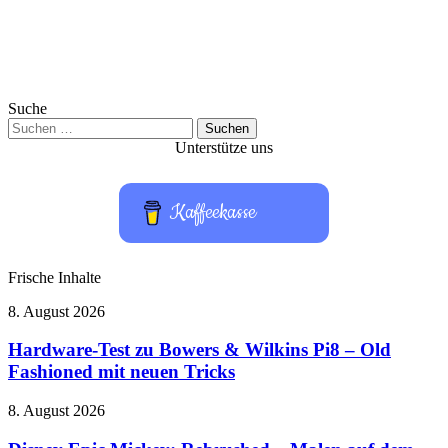
Suche
Suchen
nach:
Unterstütze uns
Kaffeekasse
Frische Inhalte
Hardware-
8. August 2026
Test
zu
Hardware-Test zu Bowers & Wilkins Pi8 – Old
Bowers
Fashioned mit neuen Tricks
&
Wilkins
Disney
8. August 2026
Pi8
Epic
–
Mickey: