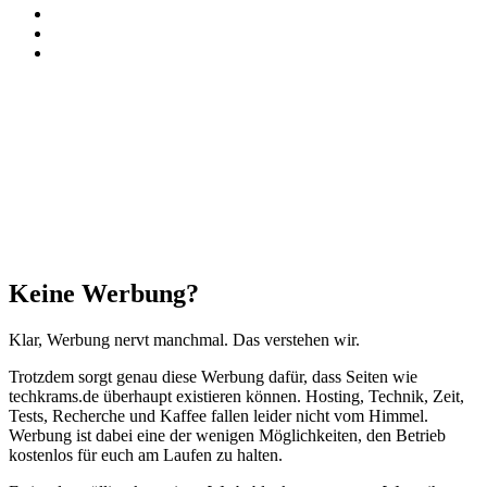
TikTok
RSS
Threads
Facebook
X
WhatsApp
Telegram
Schaltfläche
"Zurück
zum
Anfang"
Schließen
Keine Werbung?
Klar, Werbung nervt manchmal. Das verstehen wir.
Trotzdem sorgt genau diese Werbung dafür, dass Seiten wie
techkrams.de überhaupt existieren können. Hosting, Technik, Zeit,
Tests, Recherche und Kaffee fallen leider nicht vom Himmel.
Werbung ist dabei eine der wenigen Möglichkeiten, den Betrieb
kostenlos für euch am Laufen zu halten.