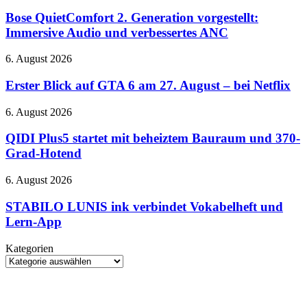
QuietComfort
und
2.
Bose QuietComfort 2. Generation vorgestellt:
RTX
Generation
Immersive Audio und verbessertes ANC
5080-
vorgestellt:
Cloud-
Immersive
Gaming
Erster
6. August 2026
Audio
auf
Blick
und
der
auf
Erster Blick auf GTA 6 am 27. August – bei Netflix
verbessertes
QuakeCon
GTA
ANC
6
QIDI
6. August 2026
am
Plus5
27.
startet
QIDI Plus5 startet mit beheiztem Bauraum und 370-
August
mit
Grad-Hotend
–
beheiztem
bei
Bauraum
STABILO
6. August 2026
Netflix
und
LUNIS
370-
ink
STABILO LUNIS ink verbindet Vokabelheft und
Grad-
verbindet
Lern-App
Hotend
Vokabelheft
und
Kategorien
Lern-
Kategorien
App