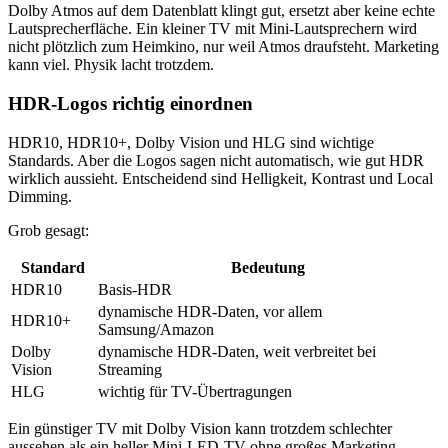
Dolby Atmos auf dem Datenblatt klingt gut, ersetzt aber keine echte
Lautsprecherfläche. Ein kleiner TV mit Mini-Lautsprechern wird
nicht plötzlich zum Heimkino, nur weil Atmos draufsteht. Marketing
kann viel. Physik lacht trotzdem.
HDR-Logos richtig einordnen
HDR10, HDR10+, Dolby Vision und HLG sind wichtige
Standards. Aber die Logos sagen nicht automatisch, wie gut HDR
wirklich aussieht. Entscheidend sind Helligkeit, Kontrast und Local
Dimming.
Grob gesagt:
Standard
Bedeutung
HDR10
Basis-HDR
dynamische HDR-Daten, vor allem
HDR10+
Samsung/Amazon
Dolby
dynamische HDR-Daten, weit verbreitet bei
Vision
Streaming
HLG
wichtig für TV-Übertragungen
Ein günstiger TV mit Dolby Vision kann trotzdem schlechter
aussehen als ein heller Mini-LED-TV ohne großes Marketing-