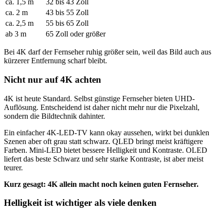
ca. 1,5 m
32 bis 43 Zoll
ca. 2 m
43 bis 55 Zoll
ca. 2,5 m
55 bis 65 Zoll
ab 3 m
65 Zoll oder größer
Bei 4K darf der Fernseher ruhig größer sein, weil das Bild auch aus
kürzerer Entfernung scharf bleibt.
Nicht nur auf 4K achten
4K ist heute Standard. Selbst günstige Fernseher bieten UHD-
Auflösung. Entscheidend ist daher nicht mehr nur die Pixelzahl,
sondern die Bildtechnik dahinter.
Ein einfacher 4K-LED-TV kann okay aussehen, wirkt bei dunklen
Szenen aber oft grau statt schwarz. QLED bringt meist kräftigere
Farben. Mini-LED bietet bessere Helligkeit und Kontraste. OLED
liefert das beste Schwarz und sehr starke Kontraste, ist aber meist
teurer.
Kurz gesagt: 4K allein macht noch keinen guten Fernseher.
Helligkeit ist wichtiger als viele denken