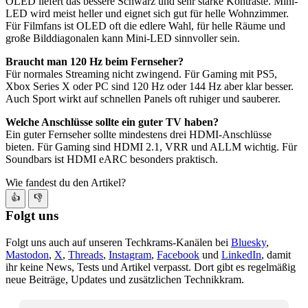
OLED liefert das bessere Schwarz und sehr starke Kontraste. Mini-
LED wird meist heller und eignet sich gut für helle Wohnzimmer.
Für Filmfans ist OLED oft die edlere Wahl, für helle Räume und
große Bilddiagonalen kann Mini-LED sinnvoller sein.
Braucht man 120 Hz beim Fernseher?
Für normales Streaming nicht zwingend. Für Gaming mit PS5,
Xbox Series X oder PC sind 120 Hz oder 144 Hz aber klar besser.
Auch Sport wirkt auf schnellen Panels oft ruhiger und sauberer.
Welche Anschlüsse sollte ein guter TV haben?
Ein guter Fernseher sollte mindestens drei HDMI-Anschlüsse
bieten. Für Gaming sind HDMI 2.1, VRR und ALLM wichtig. Für
Soundbars ist HDMI eARC besonders praktisch.
Wie fandest du den Artikel?
👍
👎
Folgt uns
Folgt uns auch auf unseren Techkrams-Kanälen bei
Bluesky
,
Mastodon
,
X
,
Threads
,
Instagram
,
Facebook
und
LinkedIn
, damit
ihr keine News, Tests und Artikel verpasst. Dort gibt es regelmäßig
neue Beiträge, Updates und zusätzlichen Technikkram.