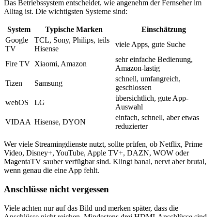
Das Betriebssystem entscheidet, wie angenehm der Fernseher im
Alltag ist. Die wichtigsten Systeme sind:
System
Typische Marken
Einschätzung
Google
TCL, Sony, Philips, teils
viele Apps, gute Suche
TV
Hisense
sehr einfache Bedienung,
Fire TV
Xiaomi, Amazon
Amazon-lastig
schnell, umfangreich,
Tizen
Samsung
geschlossen
übersichtlich, gute App-
webOS
LG
Auswahl
einfach, schnell, aber etwas
VIDAA
Hisense, DYON
reduzierter
Wer viele Streamingdienste nutzt, sollte prüfen, ob Netflix, Prime
Video, Disney+, YouTube, Apple TV+, DAZN, WOW oder
MagentaTV sauber verfügbar sind. Klingt banal, nervt aber brutal,
wenn genau die eine App fehlt.
Anschlüsse nicht vergessen
Viele achten nur auf das Bild und merken später, dass die
Anschlüsse nicht reichen. Mindestens drei HDMI-Anschlüsse sind