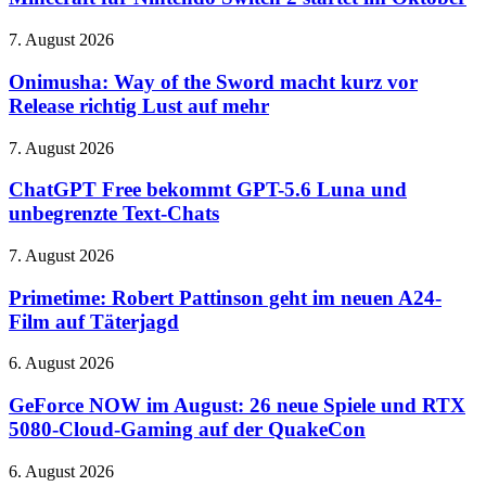
Bass
Switch
mit
2
Onimusha:
7. August 2026
Bose-
startet
Way
Technik
im
of
Onimusha: Way of the Sword macht kurz vor
Oktober
the
Release richtig Lust auf mehr
Sword
macht
ChatGPT
7. August 2026
kurz
Free
vor
bekommt
ChatGPT Free bekommt GPT-5.6 Luna und
Release
GPT-
unbegrenzte Text-Chats
richtig
5.6
Lust
Luna
auf
Primetime:
7. August 2026
und
mehr
Robert
unbegrenzte
Pattinson
Primetime: Robert Pattinson geht im neuen A24-
Text-
geht
Film auf Täterjagd
Chats
im
neuen
GeForce
6. August 2026
A24-
NOW
Film
im
GeForce NOW im August: 26 neue Spiele und RTX
auf
August:
5080-Cloud-Gaming auf der QuakeCon
Täterjagd
26
neue
Bose
6. August 2026
Spiele