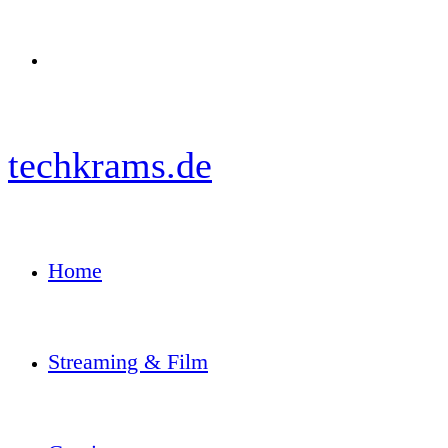
Menü
techkrams.de
Home
Streaming & Film