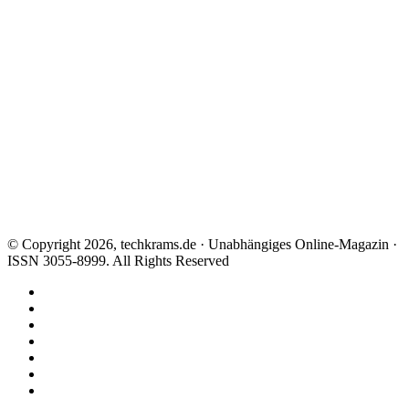
© Copyright 2026, techkrams.de · Unabhängiges Online-Magazin ·
ISSN 3055-8999. All Rights Reserved
Facebook
X
Instagram
Paypal
TikTok
RSS
Threads