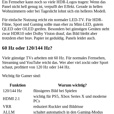
Ein Fernseher kann noch so viele HDR-Logos tragen: Wenn das
Panel nicht hell genug ist, verpufft der Effekt. Gerade in hellen
Wohnzimmern oder bei Tageslicht lohnt sich ein helleres Modell.
Für einfache Nutzung reicht ein normaler LED-TV. Für HDR-
Filme, Sport und Gaming sollte man eher zu Mini-LED, gutem
QLED oder OLED greifen. Besonders bei günstigen Geräten steht
zwar HDR10 oder Dolby Vision drauf, das Bild bleibt aber
trotzdem eher brav. Papier ist geduldig. Panels leider auch.
60 Hz oder 120/144 Hz?
Viele günstige TVs arbeiten mit 60 Hz. Für normales Fernsehen,
Streaming und YouTube reicht das. Wer aber viel zockt oder Sport
schaut, profitiert von 120 Hz oder 144 Hz.
Wichtig für Gamer sind:
Funktion
Warum wichtig?
120/144 Hz
flüssigeres Bild bei Spielen
wichtig für PS5, Xbox Series X und moderne
HDMI 2.1
PCs
VRR
reduziert Ruckler und Bildrisse
ALLM
schaltet automatisch in den Gaming-Modus