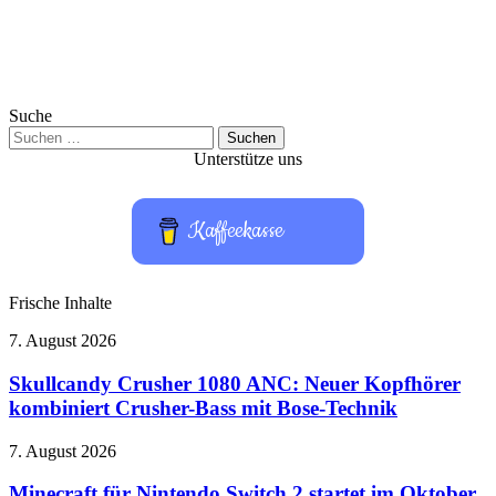
Suche
Suchen
nach:
Unterstütze uns
Kaffeekasse
Frische Inhalte
Skullcandy
7. August 2026
Crusher
1080
Skullcandy Crusher 1080 ANC: Neuer Kopfhörer
ANC:
kombiniert Crusher-Bass mit Bose-Technik
Neuer
Kopfhörer
Minecraft
7. August 2026
kombiniert
für
Crusher-
Nintendo
Minecraft für Nintendo Switch 2 startet im Oktober