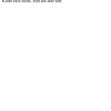
Kostet euch nichts. Hilft uns aber sehr.