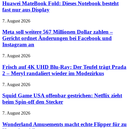
Fold:
Huawei MateBook Fold: Dieses Notebook besteht
seinen
Dieses
fast nur aus Display
Rächer
Notebook
nach
besteht
Amerika
Meta
7. August 2026
fast
soll
nur
weitere
Meta soll weitere 567 Millionen Dollar zahlen –
aus
567
Gericht ordnet Änderungen bei Facebook und
Display
Millionen
Instagram an
Dollar
zahlen
Frisch
7. August 2026
–
auf
Gericht
4K
Frisch auf 4K UHD Blu-Ray: Der Teufel trägt Prada
ordnet
UHD
Änderungen
2 – Meryl randaliert wieder im Modezirkus
Blu-
bei
Ray:
Facebook
Squid
7. August 2026
Der
und
Game
Teufel
Instagram
USA
Squid Game USA offenbar gestrichen: Netflix zieht
trägt
an
offenbar
beim Spin-off den Stecker
Prada
gestrichen:
2
Netflix
–
Wonderland
7. August 2026
zieht
Meryl
Amusements
beim
randaliert
macht
Wonderland Amusements macht echte Flipper für zu
Spin-
wieder
echte