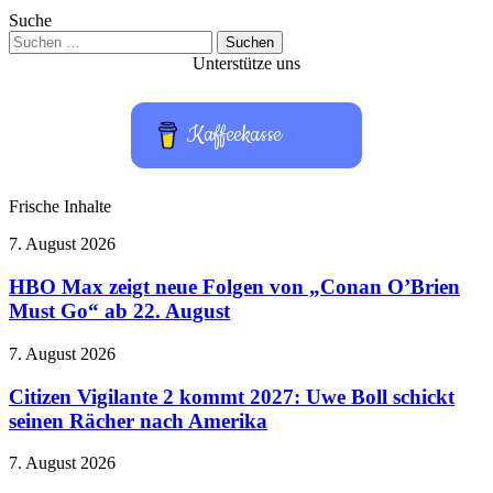
Suche
Suchen
nach:
Unterstütze uns
Kaffeekasse
Frische Inhalte
HBO
7. August 2026
Max
zeigt
HBO Max zeigt neue Folgen von „Conan O’Brien
neue
Must Go“ ab 22. August
Folgen
von
Citizen
7. August 2026
„Conan
Vigilante
O’Brien
2
Citizen Vigilante 2 kommt 2027: Uwe Boll schickt
Must
kommt
seinen Rächer nach Amerika
Go“
2027:
ab
Uwe
22.
Huawei
7. August 2026
Boll
August
MateBook
schickt