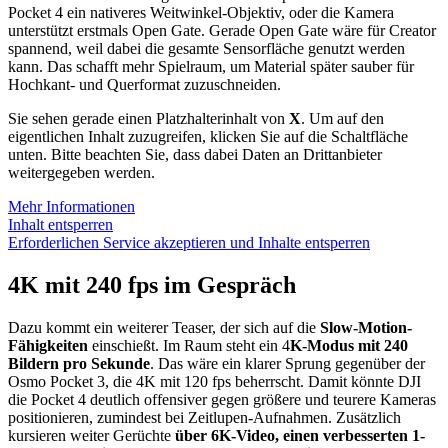
Pocket 4 ein nativeres Weitwinkel-Objektiv, oder die Kamera
unterstützt erstmals Open Gate. Gerade Open Gate wäre für Creator
spannend, weil dabei die gesamte Sensorfläche genutzt werden
kann. Das schafft mehr Spielraum, um Material später sauber für
Hochkant- und Querformat zuzuschneiden.
Sie sehen gerade einen Platzhalterinhalt von
X
. Um auf den
eigentlichen Inhalt zuzugreifen, klicken Sie auf die Schaltfläche
unten. Bitte beachten Sie, dass dabei Daten an Drittanbieter
weitergegeben werden.
Mehr Informationen
Inhalt entsperren
Erforderlichen Service akzeptieren und Inhalte entsperren
4K mit 240 fps im Gespräch
Dazu kommt ein weiterer Teaser, der sich auf die
Slow-Motion-
Fähigkeiten
einschießt. Im Raum steht ein 4
K-Modus mit 240
Bildern pro Sekunde
. Das wäre ein klarer Sprung gegenüber der
Osmo Pocket 3, die 4K mit 120 fps beherrscht. Damit könnte DJI
die Pocket 4 deutlich offensiver gegen größere und teurere Kameras
positionieren, zumindest bei Zeitlupen-Aufnahmen. Zusätzlich
kursieren weiter Gerüchte
über 6K-Video, einen verbesserten 1-