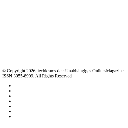
© Copyright 2026, techkrams.de · Unabhängiges Online-Magazin ·
ISSN 3055-8999. All Rights Reserved
Facebook
X
Instagram
Paypal
TikTok
RSS
Threads
Facebook
X
WhatsApp
Telegram
Schaltfläche