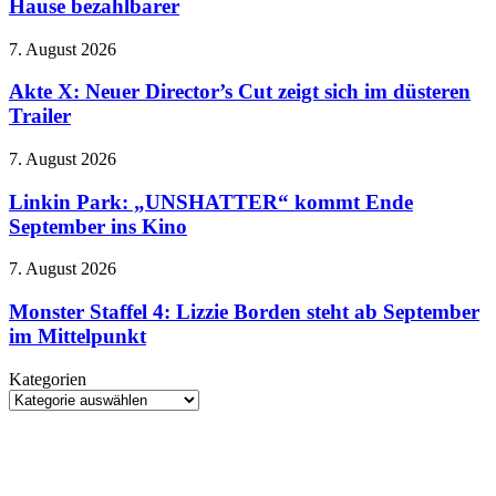
Hause bezahlbarer
off
im
Flipper
den
Modezirkus
für
Stecker
Akte
7. August 2026
zu
X:
Hause
Neuer
Akte X: Neuer Director’s Cut zeigt sich im düsteren
bezahlbarer
Director’s
Trailer
Cut
zeigt
Linkin
7. August 2026
sich
Park:
im
„UNSHATTER“
Linkin Park: „UNSHATTER“ kommt Ende
düsteren
kommt
September ins Kino
Trailer
Ende
September
Monster
7. August 2026
ins
Staffel
Kino
4:
Monster Staffel 4: Lizzie Borden steht ab September
Lizzie
im Mittelpunkt
Borden
steht
Kategorien
ab
Kategorien
September
im
Mittelpunkt