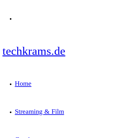
Menü
techkrams.de
Home
Streaming & Film