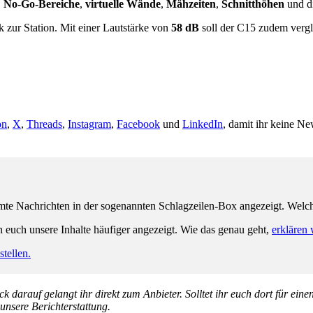
,
No-Go-Bereiche
,
virtuelle Wände
,
Mähzeiten
,
Schnitthöhen
und d
 zur Station. Mit einer Lautstärke von
58 dB
soll der C15 zudem vergle
on
,
X
,
Threads
,
Instagram
,
Facebook
und
LinkedIn
, damit ihr keine Ne
e Nachrichten in der sogenannten Schlagzeilen-Box angezeigt. Welche 
n euch unsere Inhalte häufiger angezeigt. Wie das genau geht,
erklären 
tellen.
k darauf gelangt ihr direkt zum Anbieter. Solltet ihr euch dort für ein
 unsere Berichterstattung.