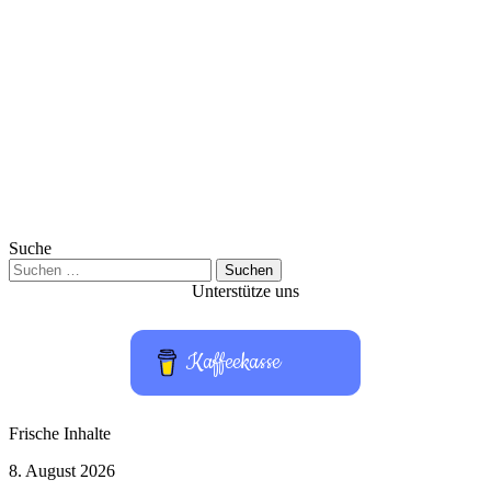
Suche
Suchen
nach:
Unterstütze uns
Kaffeekasse
Frische Inhalte
Hardware-
8. August 2026
Test