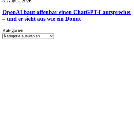
OpenAI
8. August 2026
Edwards
baut
steigt
offenbar
OpenAI baut offenbar einen ChatGPT-Lautsprecher
beim
einen
– und er sieht aus wie ein Donut
Rebirth-
ChatGPT-
Nachfolger
Lautsprecher
aus
Kategorien
–
Kategorien
und
er
sieht
aus
wie
ein
Donut