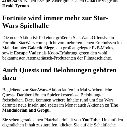
4185-5428
. Neben Escape Vader gibt es auch
Galactic Siege
und
Droid Tycoon
.
Fortnite wird immer mehr zur Star-
Wars-Spielhalle
Die neue Aktion ist Teil einer größeren Star-Wars-Offensive in
Fortnite. StarWars.com spricht von mehreren neuen Erlebnissen im
Mai, darunter
Galactic Siege
, ein groß angelegter PvP-Modus,
sowie
Escape Vader
als Koop-Erfahrung gegen den wohl
bekanntesten Atemgeräusch-Produzenten der Filmgeschichte.
Auch Quests und Belohnungen gehören
dazu
Begleitend zur Star-Wars-Aktion laufen im Mai wöchentliche
Quests. Darüber können Spieler kostenlose Belohnungen
freischalten. Dazu kommen weitere Inhalte rund um Star Wars,
darunter neue Inseln und später im Monat auch Aktionen zu
The
Mandalorian and Grogu
.
Sie sehen gerade einen Platzhalterinhalt von
YouTube
. Um auf den
eigentlichen Inhalt zuzugreifen, klicken Sie auf die Schaltfläche