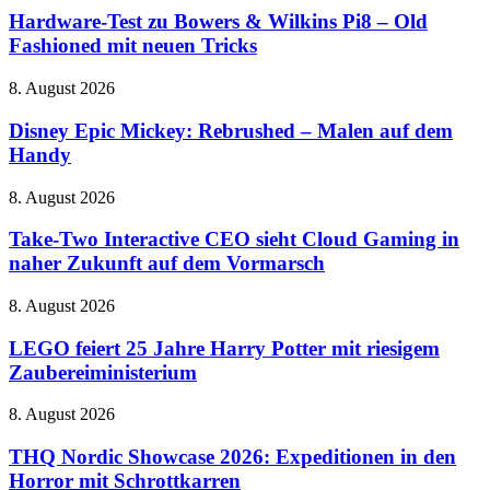
zu
Hardware-Test zu Bowers & Wilkins Pi8 – Old
Bowers
Fashioned mit neuen Tricks
&
Wilkins
Disney
8. August 2026
Pi8
Epic
–
Mickey:
Disney Epic Mickey: Rebrushed – Malen auf dem
Old
Rebrushed
Handy
Fashioned
–
mit
Malen
neuen
Take-
8. August 2026
auf
Tricks
Two
dem
Interactive
Take-Two Interactive CEO sieht Cloud Gaming in
Handy
CEO
naher Zukunft auf dem Vormarsch
sieht
Cloud
LEGO
8. August 2026
Gaming
feiert
in
25
LEGO feiert 25 Jahre Harry Potter mit riesigem
naher
Jahre
Zaubereiministerium
Zukunft
Harry
auf
Potter
dem
THQ
8. August 2026
mit
Vormarsch
Nordic
riesigem
Showcase
THQ Nordic Showcase 2026: Expeditionen in den
Zaubereiministerium
2026:
Horror mit Schrottkarren