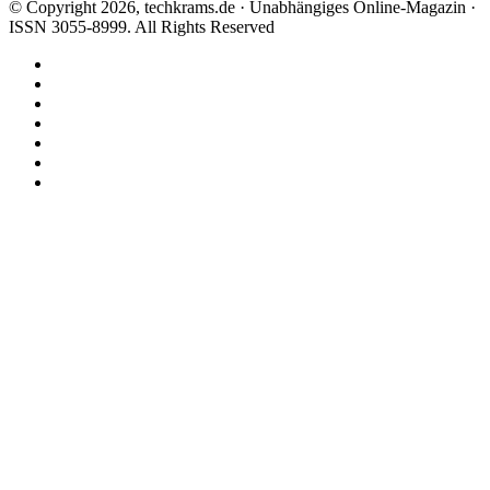
© Copyright 2026, techkrams.de · Unabhängiges Online-Magazin ·
ISSN 3055-8999. All Rights Reserved
Facebook
X
Instagram
Paypal
TikTok
RSS
Threads
Facebook
X
WhatsApp
Telegram
Schaltfläche
"Zurück
zum
Anfang"