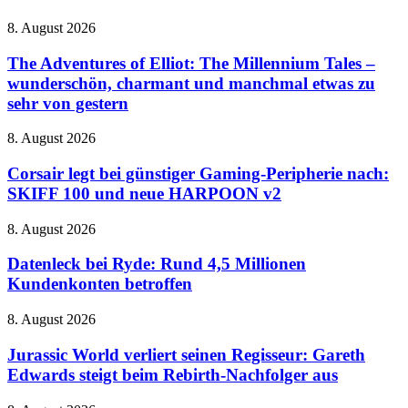
Expeditionen
in
The
8. August 2026
den
Adventures
Horror
of
The Adventures of Elliot: The Millennium Tales –
mit
Elliot:
wunderschön, charmant und manchmal etwas zu
Schrottkarren
The
sehr von gestern
Millennium
Tales
Corsair
8. August 2026
–
legt
wunderschön,
bei
Corsair legt bei günstiger Gaming-Peripherie nach:
charmant
günstiger
und
SKIFF 100 und neue HARPOON v2
Gaming-
manchmal
Peripherie
etwas
Datenleck
8. August 2026
nach:
zu
bei
SKIFF
sehr
Ryde:
Datenleck bei Ryde: Rund 4,5 Millionen
100
von
Rund
Kundenkonten betroffen
und
gestern
4,5
neue
Millionen
HARPOON
Jurassic
8. August 2026
Kundenkonten
v2
World
betroffen
verliert
Jurassic World verliert seinen Regisseur: Gareth
seinen
Edwards steigt beim Rebirth-Nachfolger aus
Regisseur:
Gareth