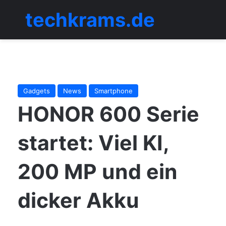
techkrams.de
Menü
Gadgets
News
Smartphone
HONOR 600 Serie
startet: Viel KI,
200 MP und ein
dicker Akku