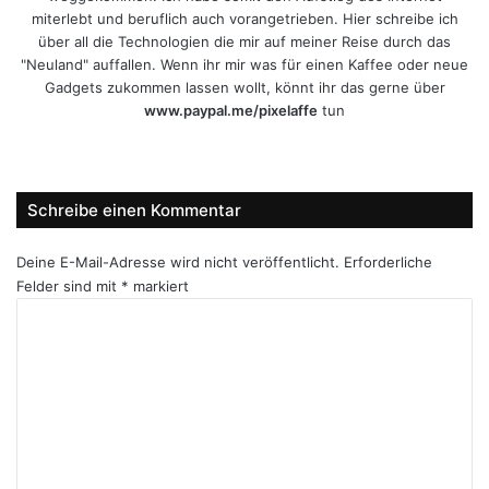
miterlebt und beruflich auch vorangetrieben. Hier schreibe ich
über all die Technologien die mir auf meiner Reise durch das
"Neuland" auffallen. Wenn ihr mir was für einen Kaffee oder neue
Gadgets zukommen lassen wollt, könnt ihr das gerne über
www.paypal.me/pixelaffe
tun
Webseite
Facebook
X
LinkedIn
YouTube
Instagram
Schreibe einen Kommentar
Deine E-Mail-Adresse wird nicht veröffentlicht.
Erforderliche
Felder sind mit
*
markiert
K
o
m
m
e
n
t
a