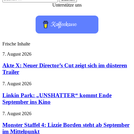
nach:
Unterstütze uns
Kaffeekasse
Frische Inhalte
Akte
7. August 2026
X:
Neuer
Akte X: Neuer Director’s Cut zeigt sich im düsteren
Director’s
Trailer
Cut
zeigt
Linkin
7. August 2026
sich
Park:
im
„UNSHATTER“
Linkin Park: „UNSHATTER“ kommt Ende
düsteren
kommt
September ins Kino
Trailer
Ende
September
Monster
7. August 2026
ins
Staffel
Kino
4:
Monster Staffel 4: Lizzie Borden steht ab September
Lizzie
im Mittelpunkt