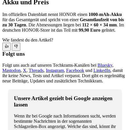
Akku und Preis
Im offiziellen Datenblatt nennt HONOR einen
1000-mAh-Akku
für das Gesamtgerät und spricht von einer
Gesamtlaufzeit von bis
zu 30 Tagen
. Die Abmessungen liegen bei
112 × 60 × 34 mm
. Im
deutschen HONOR-Store ist das Teil mit
99,90 Euro
gelistet.
Wie fandest du den Artikel?
👍
👎
Folgt uns
Folgt uns auch auf unseren Techkrams-Kanälen bei
Bluesky
,
Mastodon
,
X
,
Threads
,
Instagram
,
Facebook
und
LinkedIn
, damit
ihr keine News, Tests und Artikel verpasst. Dort gibt es regelmäßig
neue Beiträge, Updates und zusätzlichen Technikkram.
Unsere Artikel gezielt bei Google anzeigen
lassen
Wenn ihr bei Google nach Informationen sucht, werden
bestimmte Nachrichten in der sogenannten
Schlagzeilen-Box angezeigt. Welche das sind, könnt ihr