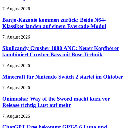
Borden
steht
Banjo-
7. August 2026
ab
Kazooie
September
kommen
Banjo-Kazooie kommen zurück: Beide N64-
im
zurück:
Klassiker landen auf einem Evercade-Modul
Mittelpunkt
Beide
N64-
Skullcandy
7. August 2026
Klassiker
Crusher
landen
1080
Skullcandy Crusher 1080 ANC: Neuer Kopfhörer
auf
ANC:
kombiniert Crusher-Bass mit Bose-Technik
einem
Neuer
Evercade-
Kopfhörer
Modul
Minecraft
7. August 2026
kombiniert
für
Crusher-
Nintendo
Minecraft für Nintendo Switch 2 startet im Oktober
Bass
Switch
mit
2
Onimusha:
7. August 2026
Bose-
startet
Way
Technik
im
of
Onimusha: Way of the Sword macht kurz vor
Oktober
the
Release richtig Lust auf mehr
Sword
macht
ChatGPT
7. August 2026
kurz
Free
vor
bekommt
ChatGPT Free bekommt GPT-5.6 Luna und