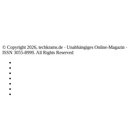
© Copyright 2026, techkrams.de · Unabhängiges Online-Magazin ·
ISSN 3055-8999. All Rights Reserved
Facebook
X
Instagram
Paypal
TikTok
RSS
Threads
Facebook
X
WhatsApp
Telegram
Schaltfläche
"Zurück
zum
Anfang"