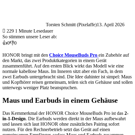
Torsten Schmitt (Pixelaffe)
13. April 2026
229
1 Minute Lesedauer
So stimmen unsere Leser ab:
👍
0
👎
0
HONOR bringt mit den
Choice MouseBuds Pro
ein Zubehör auf
den Markt, das zwei Produktkategorien in einem Gerät
zusammenführt. Auf den ersten Blick wirkt das Modell wie eine
normale kabellose Maus. Im Inneren sitzt aber ein Fach, in dem
zwei Earbuds untergebracht sind. Die Idee dahinter ist simpel: Maus
und Kopfhörer reisen gemeinsam, teilen sich ein Gehäuse und sollen
unterwegs weniger Platz beanspruchen.
Maus und Earbuds in einem Gehäuse
Das Kernmerkmal der HONOR Choice MouseBuds Pro ist das
2-
in-1-Design
. Die Earbuds werden direkt in der Maus aufbewahrt
und lassen sich laut HONOR ohne zusätzliches Pairing sofort
nutzen. Für den Rechnerbetrieb setzt das Gerät auf einen
gemeinsamen Empfänger, sodass Maus und Earbuds zusammen