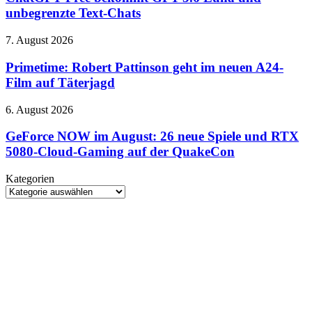
Release
GPT-
unbegrenzte Text-Chats
richtig
5.6
Lust
Luna
auf
Primetime:
7. August 2026
und
mehr
Robert
unbegrenzte
Pattinson
Primetime: Robert Pattinson geht im neuen A24-
Text-
geht
Film auf Täterjagd
Chats
im
neuen
GeForce
6. August 2026
A24-
NOW
Film
im
GeForce NOW im August: 26 neue Spiele und RTX
auf
August:
5080-Cloud-Gaming auf der QuakeCon
Täterjagd
26
neue
Kategorien
Spiele
Kategorien
und
RTX
5080-
Cloud-
Gaming
auf
der
QuakeCon