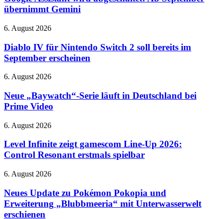
abgeschaltet:
übernimmt Gemini
Ab
September
Diablo
6. August 2026
übernimmt
IV
Gemini
für
Diablo IV für Nintendo Switch 2 soll bereits im
Nintendo
September erscheinen
Switch
2
Neue
6. August 2026
soll
„Baywatch“-
bereits
Serie
Neue „Baywatch“-Serie läuft in Deutschland bei
im
läuft
Prime Video
September
in
erscheinen
Deutschland
Level
6. August 2026
bei
Infinite
Prime
zeigt
Level Infinite zeigt gamescom Line-Up 2026:
Video
gamescom
Control Resonant erstmals spielbar
Line-
Up
Neues
6. August 2026
2026:
Update
Control
zu
Neues Update zu Pokémon Pokopia und
Resonant
Pokémon
Erweiterung „Blubbmeeria“ mit Unterwasserwelt
erstmals
Pokopia
spielbar
erschienen
und