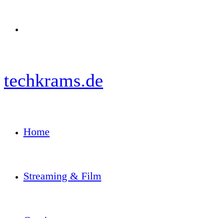
Menü
techkrams.de
Home
Streaming & Film