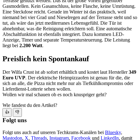
Terrasse genutzt werden. Das ist der große Vorteil gegenüber
Gasmodellen. Kein Gasanschluss, keine Flasche, keine Umrüstung.
Eine Steckdose reicht. Gerade im Winter ist das praktisch, weil
niemand bei vier Grad und Nieselregen auf der Terrasse steht und so
tut, als wäre das jetzt mediterranes Lebensgefühl. Die Tür ist
abnehmbar, was die Reinigung erleichtern soll. Eine automatische
Abschaltfunktion ist ebenfalls integriert. Dazu kommen LED-
Anzeige, Timer und separate Temperatursteuerung. Die Leistung
liegt bei
2.200 Watt
.
Preislich kein Spontankauf
Der Wilfa Crust ist ab sofort erhältlich und kostet laut Hersteller
349
Euro UVP
. Der elektrische Heimpizzaofen ist genau für die, die
sich an alle, die Pizza nicht mehr nur als Tiefkühlkompromiss oder
Lieferdienst-Lotterie sehen wollen.
Wollen wir mal schauen ob es noch knuspriger geht?
Wie fandest du den Artikel?
👍
👎
Folgt uns
Folgt uns auch auf unseren Techkrams-Kanälen bei
Bluesky
,
Mastodon
,
X
,
Threads
,
Instagram
,
Facebook
und
LinkedIn
, damit