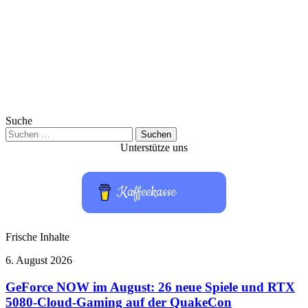
Suche
Suchen
nach:
Unterstütze uns
Kaffeekasse
Frische Inhalte
GeForce
6. August 2026
NOW
im
GeForce NOW im August: 26 neue Spiele und RTX
August:
5080-Cloud-Gaming auf der QuakeCon