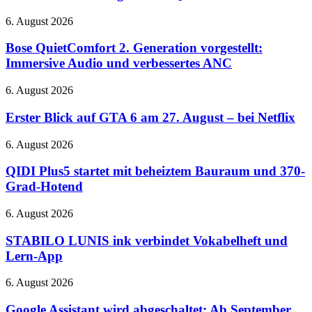
26
neue
Bose
6. August 2026
Spiele
QuietComfort
und
2.
Bose QuietComfort 2. Generation vorgestellt:
RTX
Generation
Immersive Audio und verbessertes ANC
5080-
vorgestellt:
Cloud-
Immersive
Gaming
Erster
6. August 2026
Audio
auf
Blick
und
der
auf
Erster Blick auf GTA 6 am 27. August – bei Netflix
verbessertes
QuakeCon
GTA
ANC
6
QIDI
6. August 2026
am
Plus5
27.
startet
QIDI Plus5 startet mit beheiztem Bauraum und 370-
August
mit
Grad-Hotend
–
beheiztem
bei
Bauraum
STABILO
6. August 2026
Netflix
und
LUNIS
370-
ink
STABILO LUNIS ink verbindet Vokabelheft und
Grad-
verbindet
Lern-App
Hotend
Vokabelheft
und
Google
6. August 2026
Lern-
Assistant
App
wird
Google Assistant wird abgeschaltet: Ab September