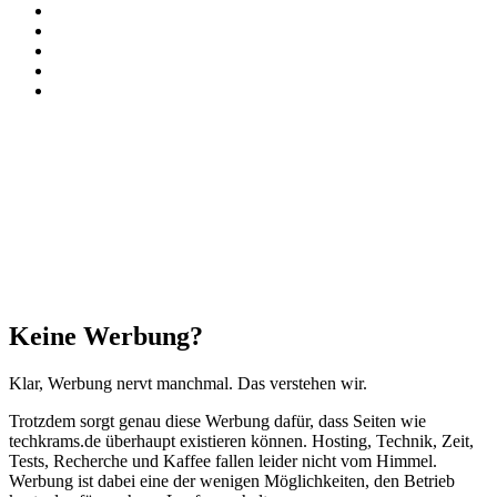
Instagram
Paypal
TikTok
RSS
Threads
Facebook
X
WhatsApp
Telegram
Schaltfläche
"Zurück
zum
Anfang"
Schließen
Keine Werbung?
Klar, Werbung nervt manchmal. Das verstehen wir.
Trotzdem sorgt genau diese Werbung dafür, dass Seiten wie
techkrams.de überhaupt existieren können. Hosting, Technik, Zeit,
Tests, Recherche und Kaffee fallen leider nicht vom Himmel.
Werbung ist dabei eine der wenigen Möglichkeiten, den Betrieb