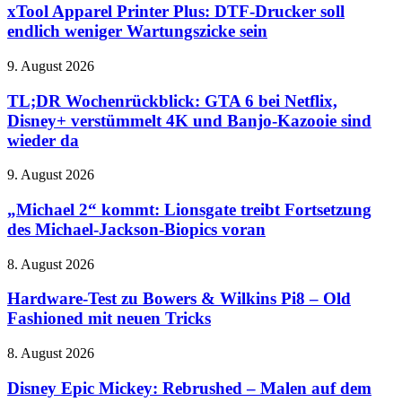
Printer
xTool Apparel Printer Plus: DTF-Drucker soll
gemacht
Plus:
haben
endlich weniger Wartungszicke sein
DTF-
Drucker
TL;DR
9. August 2026
soll
Wochenrückblick:
endlich
GTA
TL;DR Wochenrückblick: GTA 6 bei Netflix,
weniger
6
Disney+ verstümmelt 4K und Banjo-Kazooie sind
Wartungszicke
bei
sein
wieder da
Netflix,
Disney+
„Michael
9. August 2026
verstümmelt
2“
4K
kommt:
„Michael 2“ kommt: Lionsgate treibt Fortsetzung
und
Lionsgate
Banjo-
des Michael-Jackson-Biopics voran
treibt
Kazooie
Fortsetzung
sind
Hardware-
8. August 2026
des
wieder
Test
Michael-
da
zu
Hardware-Test zu Bowers & Wilkins Pi8 – Old
Jackson-
Bowers
Fashioned mit neuen Tricks
Biopics
&
voran
Wilkins
Disney
8. August 2026
Pi8
Epic
–
Mickey:
Disney Epic Mickey: Rebrushed – Malen auf dem
Old
Rebrushed