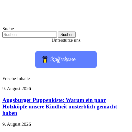
Suche
Suchen
nach:
Unterstütze uns
Kaffeekasse
Frische Inhalte
Augsburger
9. August 2026
Puppenkiste:
Warum
Augsburger Puppenkiste: Warum ein paar
ein
Holzköpfe unsere Kindheit unsterblich gemacht
paar
haben
Holzköpfe
unsere
xTool
9. August 2026
Kindheit
Apparel
unsterblich