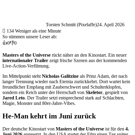
Torsten Schmitt (Pixelaffe)
24. April 2026
134
Weniger als eine Minute
So stimmen unsere Leser ab:
👍
0
👎
0
Masters of the Universe
rückt näher an den Kinostart. Ein neuer
internationaler Trailer
zeigt frische Szenen aus der kommenden
Live-Action-Verfilmung.
Im Mittelpunkt steht
Nicholas Galitzine
als Prinz Adam, der nach
langer Trennung wieder nach Eternia zurückkehrt. Dort wartet kein
freundlicher Empfang mit Zauberschwert und Schulterklopfen,
sondern ein Reich unter der Herrschaft von
Skeletor
, gespielt von
Jared Leto
. Der Trailer setzt entsprechend stark auf Schlachten,
Magie, Monster und 80er-Jahre-Vibes.
He-Man kehrt im Juni zurück
Der deutsche Kinostart von
Masters of the Universe
ist für den
4.
Juni 2026
angesetzt. In den USA startet der Film einen Tag später