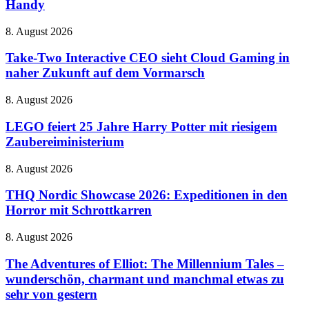
Handy
Fashioned
–
mit
Malen
neuen
Take-
8. August 2026
auf
Tricks
Two
dem
Interactive
Take-Two Interactive CEO sieht Cloud Gaming in
Handy
CEO
naher Zukunft auf dem Vormarsch
sieht
Cloud
LEGO
8. August 2026
Gaming
feiert
in
25
LEGO feiert 25 Jahre Harry Potter mit riesigem
naher
Jahre
Zaubereiministerium
Zukunft
Harry
auf
Potter
dem
THQ
8. August 2026
mit
Vormarsch
Nordic
riesigem
Showcase
THQ Nordic Showcase 2026: Expeditionen in den
Zaubereiministerium
2026:
Horror mit Schrottkarren
Expeditionen
in
The
8. August 2026
den
Adventures
Horror
of
The Adventures of Elliot: The Millennium Tales –
mit
Elliot:
wunderschön, charmant und manchmal etwas zu
Schrottkarren
The
sehr von gestern
Millennium