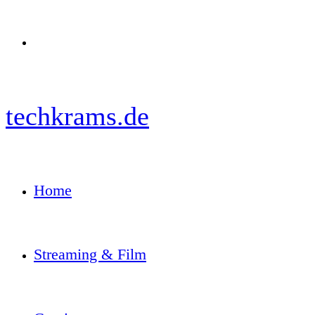
Menü
techkrams.de
Home
Streaming & Film