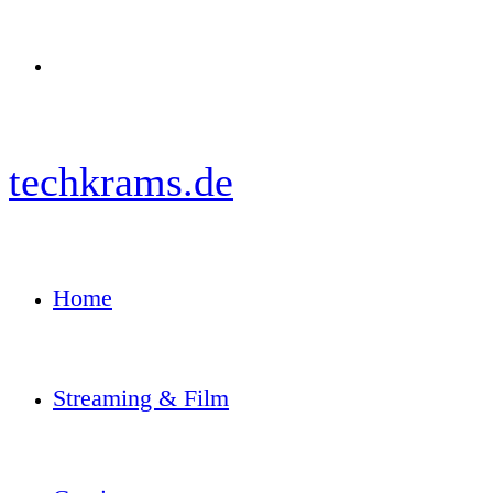
Menü
techkrams.de
Home
Streaming & Film