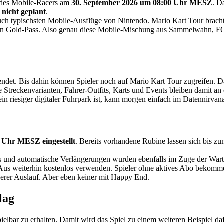
e des Mobile-Racers am
30. September 2026 um 08:00 Uhr MESZ
. D
t nicht geplant
.
 auch typischsten Mobile-Ausflüge von Nintendo. Mario Kart Tour brach
inen Gold-Pass. Also genau diese Mobile-Mischung aus Sammelwahn, 
ndet. Bis dahin können Spieler noch auf Mario Kart Tour zugreifen. Dan
 Streckenvarianten, Fahrer-Outfits, Karts und Events bleiben damit an
in riesiger digitaler Fuhrpark ist, kann morgen einfach im Datennirvan
0 Uhr MESZ eingestellt
. Bereits vorhandene Rubine lassen sich bis z
 und automatische Verlängerungen wurden ebenfalls im Zuge der War
em Aus weiterhin kostenlos verwenden. Spieler ohne aktives Abo bekomm
uberer Auslauf. Aber eben keiner mit Happy End.
lag
elbar zu erhalten. Damit wird das Spiel zu einem weiteren Beispiel da