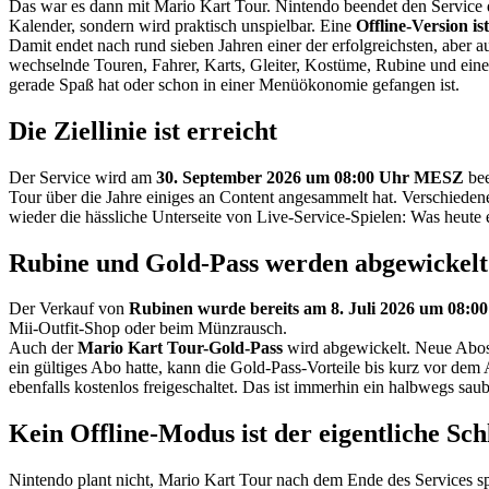
Das war es dann mit Mario Kart Tour. Nintendo beendet den Servic
Kalender, sondern wird praktisch unspielbar. Eine
Offline-Version is
Damit endet nach rund sieben Jahren einer der erfolgreichsten, aber
wechselnde Touren, Fahrer, Karts, Gleiter, Kostüme, Rubine und e
gerade Spaß hat oder schon in einer Menüökonomie gefangen ist.
Die Ziellinie ist erreicht
Der Service wird am
30. September 2026 um 08:00 Uhr MESZ
bee
Tour über die Jahre einiges an Content angesammelt hat. Verschiedene
wieder die hässliche Unterseite von Live-Service-Spielen: Was heute e
Rubine und Gold-Pass werden abgewickelt
Der Verkauf von
Rubinen wurde bereits am 8. Juli 2026 um 08:0
Mii-Outfit-Shop oder beim Münzrausch.
Auch der
Mario Kart Tour-Gold-Pass
wird abgewickelt. Neue Abos
ein gültiges Abo hatte, kann die Gold-Pass-Vorteile bis kurz vor d
ebenfalls kostenlos freigeschaltet. Das ist immerhin ein halbwegs sa
Kein Offline-Modus ist der eigentliche Sch
Nintendo plant nicht, Mario Kart Tour nach dem Ende des Services spi