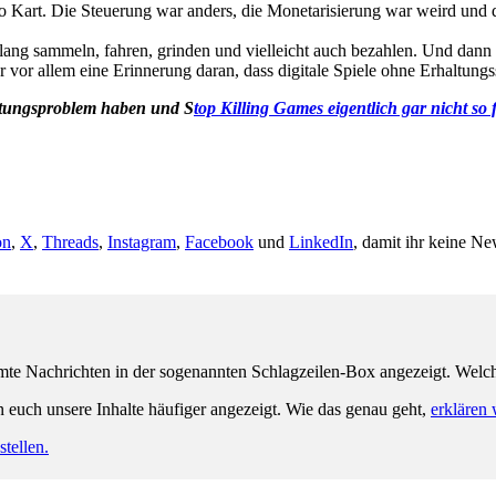
io Kart. Die Steuerung war anders, die Monetarisierung war weird und d
ng sammeln, fahren, grinden und vielleicht auch bezahlen. Und dann ge
 vor allem eine Erinnerung daran, dass digitale Spiele ohne Erhaltungs
altungsproblem haben und S
top Killing Games eigentlich gar nicht so f
on
,
X
,
Threads
,
Instagram
,
Facebook
und
LinkedIn
, damit ihr keine Ne
e Nachrichten in der sogenannten Schlagzeilen-Box angezeigt. Welche 
n euch unsere Inhalte häufiger angezeigt. Wie das genau geht,
erklären 
tellen.