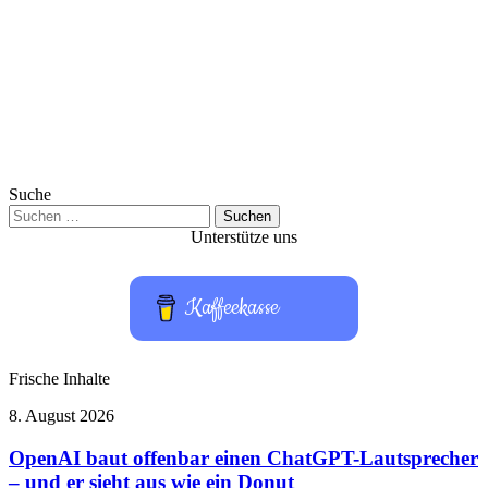
Suche
Suchen
nach:
Unterstütze uns
Kaffeekasse
Frische Inhalte
OpenAI
8. August 2026
baut
offenbar
OpenAI baut offenbar einen ChatGPT-Lautsprecher
einen
– und er sieht aus wie ein Donut