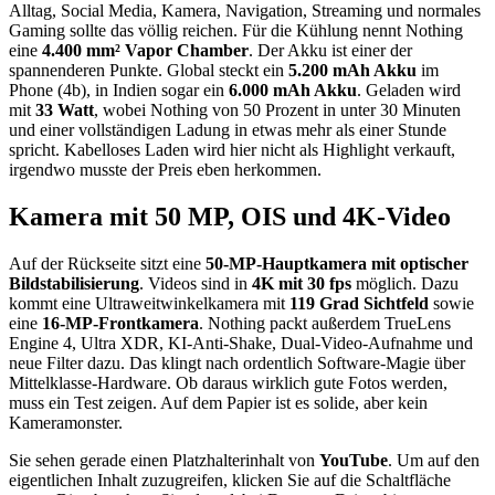
Alltag, Social Media, Kamera, Navigation, Streaming und normales
Gaming sollte das völlig reichen. Für die Kühlung nennt Nothing
eine
4.400 mm² Vapor Chamber
. Der Akku ist einer der
spannenderen Punkte. Global steckt ein
5.200 mAh Akku
im
Phone (4b), in Indien sogar ein
6.000 mAh Akku
. Geladen wird
mit
33 Watt
, wobei Nothing von 50 Prozent in unter 30 Minuten
und einer vollständigen Ladung in etwas mehr als einer Stunde
spricht. Kabelloses Laden wird hier nicht als Highlight verkauft,
irgendwo musste der Preis eben herkommen.
Kamera mit 50 MP, OIS und 4K-Video
Auf der Rückseite sitzt eine
50-MP-Hauptkamera mit optischer
Bildstabilisierung
. Videos sind in
4K mit 30 fps
möglich. Dazu
kommt eine Ultraweitwinkelkamera mit
119 Grad Sichtfeld
sowie
eine
16-MP-Frontkamera
. Nothing packt außerdem TrueLens
Engine 4, Ultra XDR, KI-Anti-Shake, Dual-Video-Aufnahme und
neue Filter dazu. Das klingt nach ordentlich Software-Magie über
Mittelklasse-Hardware. Ob daraus wirklich gute Fotos werden,
muss ein Test zeigen. Auf dem Papier ist es solide, aber kein
Kameramonster.
Sie sehen gerade einen Platzhalterinhalt von
YouTube
. Um auf den
eigentlichen Inhalt zuzugreifen, klicken Sie auf die Schaltfläche