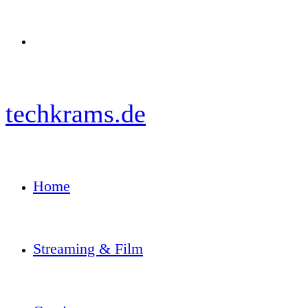
Menü
techkrams.de
Home
Streaming & Film