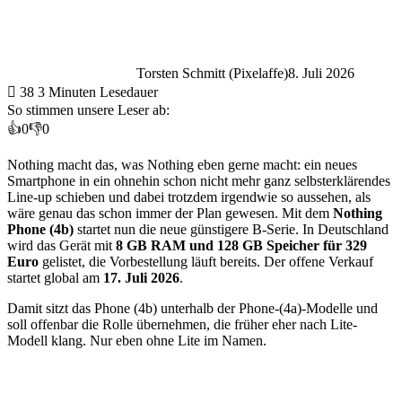
Torsten Schmitt (Pixelaffe)
8. Juli 2026
38
3 Minuten Lesedauer
So stimmen unsere Leser ab:
👍
0
👎
0
Nothing macht das, was Nothing eben gerne macht: ein neues
Smartphone in ein ohnehin schon nicht mehr ganz selbsterklärendes
Line-up schieben und dabei trotzdem irgendwie so aussehen, als
wäre genau das schon immer der Plan gewesen. Mit dem
Nothing
Phone (4b)
startet nun die neue günstigere B-Serie. In Deutschland
wird das Gerät mit
8 GB RAM und 128 GB Speicher für 329
Euro
gelistet, die Vorbestellung läuft bereits. Der offene Verkauf
startet global am
17. Juli 2026
.
Damit sitzt das Phone (4b) unterhalb der Phone-(4a)-Modelle und
soll offenbar die Rolle übernehmen, die früher eher nach Lite-
Modell klang. Nur eben ohne Lite im Namen.