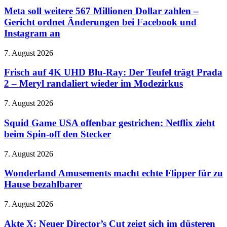
nur
weitere
Meta soll weitere 567 Millionen Dollar zahlen –
aus
567
Gericht ordnet Änderungen bei Facebook und
Display
Millionen
Instagram an
Dollar
zahlen
Frisch
7. August 2026
–
auf
Gericht
4K
Frisch auf 4K UHD Blu-Ray: Der Teufel trägt Prada
ordnet
UHD
Änderungen
2 – Meryl randaliert wieder im Modezirkus
Blu-
bei
Ray:
Facebook
Squid
7. August 2026
Der
und
Game
Teufel
Instagram
USA
Squid Game USA offenbar gestrichen: Netflix zieht
trägt
an
offenbar
beim Spin-off den Stecker
Prada
gestrichen:
2
Netflix
–
Wonderland
7. August 2026
zieht
Meryl
Amusements
beim
randaliert
macht
Wonderland Amusements macht echte Flipper für zu
Spin-
wieder
echte
Hause bezahlbarer
off
im
Flipper
den
Modezirkus
für
Stecker
Akte
7. August 2026
zu
X:
Hause
Neuer
Akte X: Neuer Director’s Cut zeigt sich im düsteren
bezahlbarer