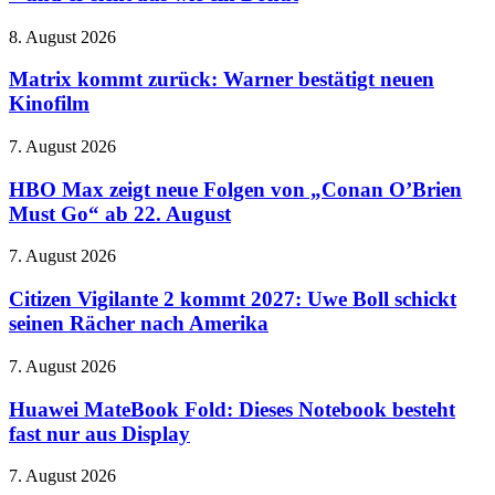
ChatGPT-
Lautsprecher
Matrix
8. August 2026
–
kommt
und
zurück:
Matrix kommt zurück: Warner bestätigt neuen
er
Warner
Kinofilm
sieht
bestätigt
aus
neuen
wie
HBO
7. August 2026
Kinofilm
ein
Max
Donut
zeigt
HBO Max zeigt neue Folgen von „Conan O’Brien
neue
Must Go“ ab 22. August
Folgen
von
Citizen
7. August 2026
„Conan
Vigilante
O’Brien
2
Citizen Vigilante 2 kommt 2027: Uwe Boll schickt
Must
kommt
seinen Rächer nach Amerika
Go“
2027:
ab
Uwe
22.
Huawei
7. August 2026
Boll
August
MateBook
schickt
Fold:
Huawei MateBook Fold: Dieses Notebook besteht
seinen
Dieses
fast nur aus Display
Rächer
Notebook
nach
besteht
Amerika
Meta
7. August 2026
fast
soll