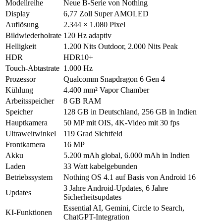
Modellreihe
Neue B-Serie von Nothing
Display
6,77 Zoll Super AMOLED
Auflösung
2.344 × 1.080 Pixel
Bildwiederholrate
120 Hz adaptiv
Helligkeit
1.200 Nits Outdoor, 2.000 Nits Peak
HDR
HDR10+
Touch-Abtastrate
1.000 Hz
Prozessor
Qualcomm Snapdragon 6 Gen 4
Kühlung
4.400 mm² Vapor Chamber
Arbeitsspeicher
8 GB RAM
Speicher
128 GB in Deutschland, 256 GB in Indien
Hauptkamera
50 MP mit OIS, 4K-Video mit 30 fps
Ultraweitwinkel
119 Grad Sichtfeld
Frontkamera
16 MP
Akku
5.200 mAh global, 6.000 mAh in Indien
Laden
33 Watt kabelgebunden
Betriebssystem
Nothing OS 4.1 auf Basis von Android 16
3 Jahre Android-Updates, 6 Jahre
Updates
Sicherheitsupdates
Essential AI, Gemini, Circle to Search,
KI-Funktionen
ChatGPT-Integration