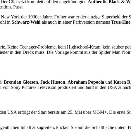
. Der Clip setzt komplett auf den angekündigten
Authentic Black & W
ndrin. Passt.
im New York der 1930er Jahre. Früher war er der einzige Superheld der S
wohl in
Schwarz-Weiß
als auch in einer Farbversion namens
True-Hue 
Serie. Keine Teenager-Probleme, kein Highschool-Kram, kein sauber pol
m wieder in den Dreck muss. Die Vorlage kommt aus der Spider-Man-Noi
i
,
Brendan Gleeson
,
Jack Huston
,
Abraham Popoola
und
Karen R
 von Sony Pictures Television produziert und läuft in den USA zunäch
 den USA erfolgt der Start bereits am 25. Mai über MGM+. Die erste St
gentlichen Inhalt zuzugreifen, klicken Sie auf die Schaltfläche unten. 