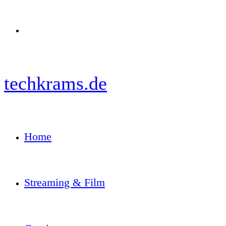
Menü
techkrams.de
Home
Streaming & Film