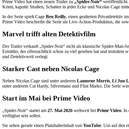
Prime Video hat einen neuen Trailer zu
„Spider-Noir“
veröffentlicht
Krimi, kaputte Straßen, Schatten in jeder Ecke und Nicolas Cage mitte
In der Serie spielt Cage
Ben Reilly
, einen gealterten Privatdetektiv 
Prime Video beschreibt die Serie als Live-Action-Produktion, die so
Marvel trifft alten Detektivfilm
Der Trailer verkauft „Spider-Noir“ nicht als klassische Spider-Man-
Ermittler, der offensichtlich schon zu viel gesehen hat und trotzde
und Detektivwelt verlegt.
Starker Cast neben Nicolas Cage
Neben Nicolas Cage sind unter anderem
Lamorne Morris
,
Li Jun L
unter anderem Cat Hardy, Silvermane und Flint Marko. Die Serie wird
Start im Mai bei Prime Video
„Spider-Noir“ startet am
27. Mai 2026
weltweit bei
Prime Video
. In
verfügbar sein sollen.
Sie sehen gerade einen Platzhalterinhalt von
YouTube
. Um auf den ei