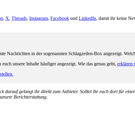
on
,
X
,
Threads
,
Instagram
,
Facebook
und
LinkedIn
, damit ihr keine Ne
e Nachrichten in der sogenannten Schlagzeilen-Box angezeigt. Welche 
n euch unsere Inhalte häufiger angezeigt. Wie das genau geht,
erklären 
tellen.
k darauf gelangt ihr direkt zum Anbieter. Solltet ihr euch dort für ein
 unsere Berichterstattung.