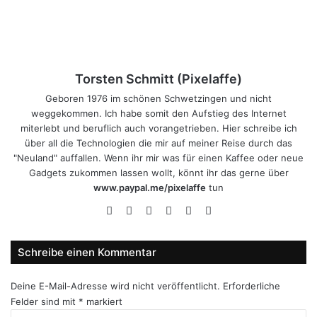
Torsten Schmitt (Pixelaffe)
Geboren 1976 im schönen Schwetzingen und nicht
weggekommen. Ich habe somit den Aufstieg des Internet
miterlebt und beruflich auch vorangetrieben. Hier schreibe ich
über all die Technologien die mir auf meiner Reise durch das
"Neuland" auffallen. Wenn ihr mir was für einen Kaffee oder neue
Gadgets zukommen lassen wollt, könnt ihr das gerne über
www.paypal.me/pixelaffe
tun
Webseite
Facebook
X
LinkedIn
YouTube
Instagram
Schreibe einen Kommentar
Deine E-Mail-Adresse wird nicht veröffentlicht.
Erforderliche
Felder sind mit
*
markiert
K