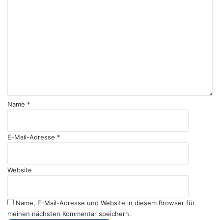
o
m
m
e
n
t
a
r
*
Name
*
E-Mail-Adresse
*
Website
Name, E-Mail-Adresse und Website in diesem Browser für
meinen nächsten Kommentar speichern.