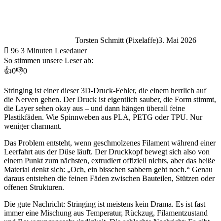
Torsten Schmitt (Pixelaffe)
3. Mai 2026
96
3 Minuten Lesedauer
So stimmen unsere Leser ab:
👍
0
👎
0
Stringing ist einer dieser 3D-Druck-Fehler, die einem herrlich auf
die Nerven gehen. Der Druck ist eigentlich sauber, die Form stimmt,
die Layer sehen okay aus – und dann hängen überall feine
Plastikfäden. Wie Spinnweben aus PLA, PETG oder TPU. Nur
weniger charmant.
Das Problem entsteht, wenn geschmolzenes Filament während einer
Leerfahrt aus der Düse läuft. Der Druckkopf bewegt sich also von
einem Punkt zum nächsten, extrudiert offiziell nichts, aber das heiße
Material denkt sich: „Och, ein bisschen sabbern geht noch.“ Genau
daraus entstehen die feinen Fäden zwischen Bauteilen, Stützen oder
offenen Strukturen.
Die gute Nachricht: Stringing ist meistens kein Drama. Es ist fast
immer eine Mischung aus Temperatur, Rückzug, Filamentzustand