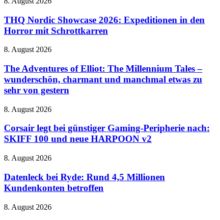
THQ
8. August 2026
mit
Vormarsch
Nordic
riesigem
Showcase
THQ Nordic Showcase 2026: Expeditionen in den
Zaubereiministerium
2026:
Horror mit Schrottkarren
Expeditionen
in
The
8. August 2026
den
Adventures
Horror
of
The Adventures of Elliot: The Millennium Tales –
mit
Elliot:
wunderschön, charmant und manchmal etwas zu
Schrottkarren
The
sehr von gestern
Millennium
Tales
Corsair
8. August 2026
–
legt
wunderschön,
bei
Corsair legt bei günstiger Gaming-Peripherie nach:
charmant
günstiger
und
SKIFF 100 und neue HARPOON v2
Gaming-
manchmal
Peripherie
etwas
Datenleck
8. August 2026
nach:
zu
bei
SKIFF
sehr
Ryde:
Datenleck bei Ryde: Rund 4,5 Millionen
100
von
Rund
Kundenkonten betroffen
und
gestern
4,5
neue
Millionen
HARPOON
Jurassic
8. August 2026
Kundenkonten
v2
World
betroffen