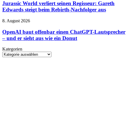
verliert
Jurassic World verliert seinen Regisseur: Gareth
seinen
Edwards steigt beim Rebirth-Nachfolger aus
Regisseur:
Gareth
OpenAI
8. August 2026
Edwards
baut
steigt
offenbar
OpenAI baut offenbar einen ChatGPT-Lautsprecher
beim
einen
– und er sieht aus wie ein Donut
Rebirth-
ChatGPT-
Nachfolger
Lautsprecher
aus
Kategorien
–
Kategorien
und
er
sieht
aus
wie
ein
Donut