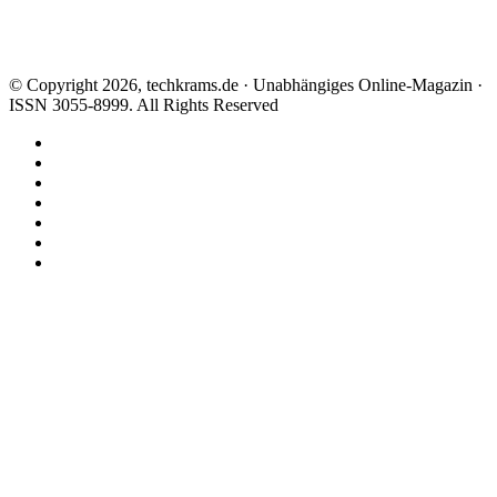
© Copyright 2026, techkrams.de · Unabhängiges Online-Magazin ·
ISSN 3055-8999. All Rights Reserved
Facebook
X
Instagram
Paypal
TikTok
RSS
Threads
Facebook
X
WhatsApp
Telegram
Schaltfläche
"Zurück
zum
Anfang"