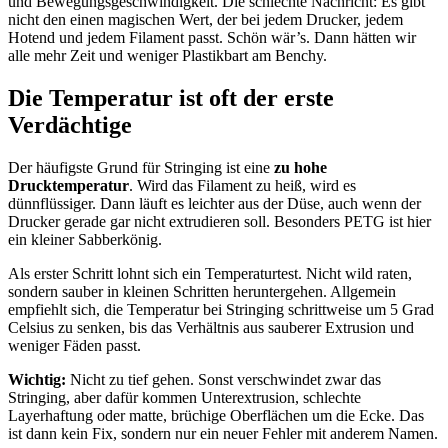
und Bewegungsgeschwindigkeit. Die schlechte Nachricht: Es gibt
nicht den einen magischen Wert, der bei jedem Drucker, jedem
Hotend und jedem Filament passt. Schön wär’s. Dann hätten wir
alle mehr Zeit und weniger Plastikbart am Benchy.
Die Temperatur ist oft der erste
Verdächtige
Der häufigste Grund für Stringing ist eine
zu hohe
Drucktemperatur
. Wird das Filament zu heiß, wird es
dünnflüssiger. Dann läuft es leichter aus der Düse, auch wenn der
Drucker gerade gar nicht extrudieren soll. Besonders PETG ist hier
ein kleiner Sabberkönig.
Als erster Schritt lohnt sich ein Temperaturtest. Nicht wild raten,
sondern sauber in kleinen Schritten heruntergehen. Allgemein
empfiehlt sich, die Temperatur bei Stringing schrittweise um 5 Grad
Celsius zu senken, bis das Verhältnis aus sauberer Extrusion und
weniger Fäden passt.
Wichtig:
Nicht zu tief gehen. Sonst verschwindet zwar das
Stringing, aber dafür kommen Unterextrusion, schlechte
Layerhaftung oder matte, brüchige Oberflächen um die Ecke. Das
ist dann kein Fix, sondern nur ein neuer Fehler mit anderem Namen.