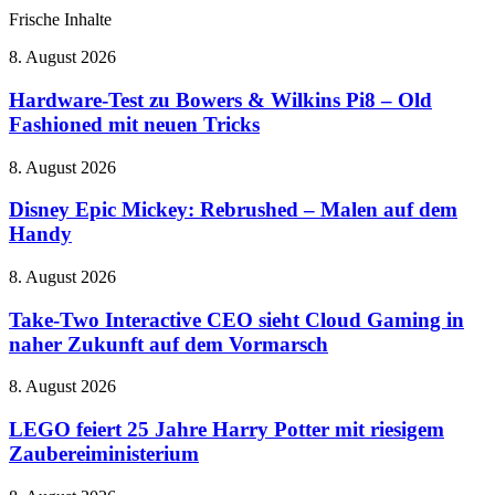
Frische Inhalte
Hardware-
8. August 2026
Test
zu
Hardware-Test zu Bowers & Wilkins Pi8 – Old
Bowers
Fashioned mit neuen Tricks
&
Wilkins
Disney
8. August 2026
Pi8
Epic
–
Mickey:
Disney Epic Mickey: Rebrushed – Malen auf dem
Old
Rebrushed
Handy
Fashioned
–
mit
Malen
neuen
Take-
8. August 2026
auf
Tricks
Two
dem
Interactive
Take-Two Interactive CEO sieht Cloud Gaming in
Handy
CEO
naher Zukunft auf dem Vormarsch
sieht
Cloud
LEGO
8. August 2026
Gaming
feiert
in
25
LEGO feiert 25 Jahre Harry Potter mit riesigem
naher
Jahre
Zaubereiministerium
Zukunft
Harry
auf
Potter
dem