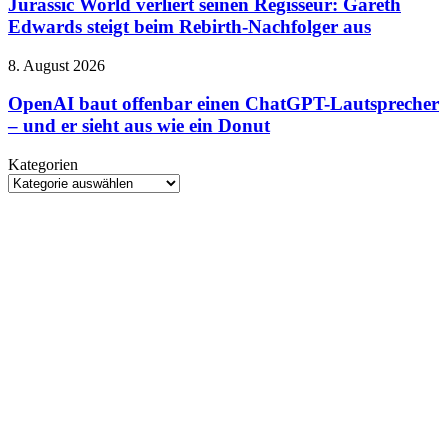
verliert
Jurassic World verliert seinen Regisseur: Gareth
seinen
Edwards steigt beim Rebirth-Nachfolger aus
Regisseur:
Gareth
OpenAI
8. August 2026
Edwards
baut
steigt
offenbar
OpenAI baut offenbar einen ChatGPT-Lautsprecher
beim
einen
– und er sieht aus wie ein Donut
Rebirth-
ChatGPT-
Nachfolger
Lautsprecher
aus
Kategorien
–
Kategorien
und
er
sieht
aus
wie
ein
Donut