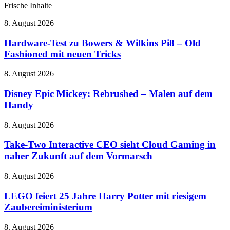
Frische Inhalte
Hardware-
8. August 2026
Test
zu
Hardware-Test zu Bowers & Wilkins Pi8 – Old
Bowers
Fashioned mit neuen Tricks
&
Wilkins
Disney
8. August 2026
Pi8
Epic
–
Mickey:
Disney Epic Mickey: Rebrushed – Malen auf dem
Old
Rebrushed
Handy
Fashioned
–
mit
Malen
neuen
Take-
8. August 2026
auf
Tricks
Two
dem
Interactive
Take-Two Interactive CEO sieht Cloud Gaming in
Handy
CEO
naher Zukunft auf dem Vormarsch
sieht
Cloud
LEGO
8. August 2026
Gaming
feiert
in
25
LEGO feiert 25 Jahre Harry Potter mit riesigem
naher
Jahre
Zaubereiministerium
Zukunft
Harry
auf
Potter
dem
THQ
8. August 2026