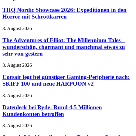
mit
Vormarsch
Nordic
riesigem
Showcase
THQ Nordic Showcase 2026: Expeditionen in den
Zaubereiministerium
2026:
Horror mit Schrottkarren
Expeditionen
in
The
8. August 2026
den
Adventures
Horror
of
The Adventures of Elliot: The Millennium Tales –
mit
Elliot:
wunderschön, charmant und manchmal etwas zu
Schrottkarren
The
sehr von gestern
Millennium
Tales
Corsair
8. August 2026
–
legt
wunderschön,
bei
Corsair legt bei günstiger Gaming-Peripherie nach:
charmant
günstiger
und
SKIFF 100 und neue HARPOON v2
Gaming-
manchmal
Peripherie
etwas
Datenleck
8. August 2026
nach:
zu
bei
SKIFF
sehr
Ryde:
Datenleck bei Ryde: Rund 4,5 Millionen
100
von
Rund
Kundenkonten betroffen
und
gestern
4,5
neue
Millionen
HARPOON
Jurassic
8. August 2026
Kundenkonten
v2
World
betroffen