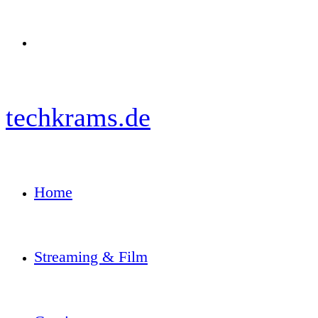
Menü
techkrams.de
Home
Streaming & Film