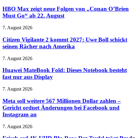
Max
zeigt
HBO Max zeigt neue Folgen von „Conan O’Brien
neue
Must Go“ ab 22. August
Folgen
von
Citizen
7. August 2026
„Conan
Vigilante
O’Brien
2
Citizen Vigilante 2 kommt 2027: Uwe Boll schickt
Must
kommt
seinen Rächer nach Amerika
Go“
2027:
ab
Uwe
22.
Huawei
7. August 2026
Boll
August
MateBook
schickt
Fold:
Huawei MateBook Fold: Dieses Notebook besteht
seinen
Dieses
fast nur aus Display
Rächer
Notebook
nach
besteht
Amerika
Meta
7. August 2026
fast
soll
nur
weitere
Meta soll weitere 567 Millionen Dollar zahlen –
aus
567
Gericht ordnet Änderungen bei Facebook und
Display
Millionen
Instagram an
Dollar
zahlen
Frisch
7. August 2026
–
auf
Gericht
4K