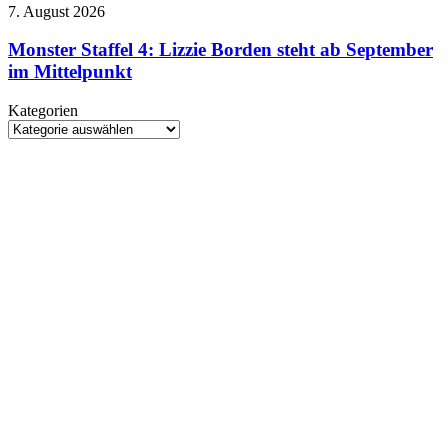
September
Monster
7. August 2026
ins
Staffel
Kino
4:
Monster Staffel 4: Lizzie Borden steht ab September
Lizzie
im Mittelpunkt
Borden
steht
Kategorien
ab
Kategorien
September
im
Mittelpunkt