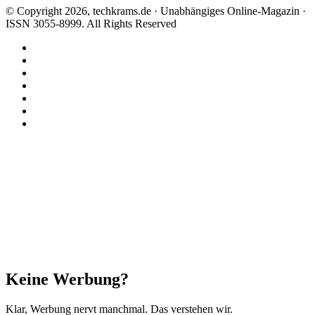
© Copyright 2026, techkrams.de · Unabhängiges Online-Magazin ·
ISSN 3055-8999. All Rights Reserved
Facebook
X
Instagram
Paypal
TikTok
RSS
Threads
Schaltfläche
"Zurück
zum
Anfang"
Schließen
Keine Werbung?
Klar, Werbung nervt manchmal. Das verstehen wir.