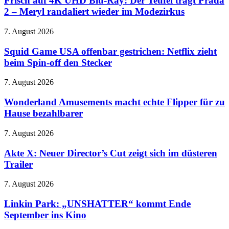
Frisch auf 4K UHD Blu-Ray: Der Teufel trägt Prada
ordnet
UHD
Änderungen
2 – Meryl randaliert wieder im Modezirkus
Blu-
bei
Ray:
Facebook
Squid
7. August 2026
Der
und
Game
Teufel
Instagram
USA
Squid Game USA offenbar gestrichen: Netflix zieht
trägt
an
offenbar
beim Spin-off den Stecker
Prada
gestrichen:
2
Netflix
–
Wonderland
7. August 2026
zieht
Meryl
Amusements
beim
randaliert
macht
Wonderland Amusements macht echte Flipper für zu
Spin-
wieder
echte
Hause bezahlbarer
off
im
Flipper
den
Modezirkus
für
Stecker
Akte
7. August 2026
zu
X:
Hause
Neuer
Akte X: Neuer Director’s Cut zeigt sich im düsteren
bezahlbarer
Director’s
Trailer
Cut
zeigt
Linkin
7. August 2026
sich
Park:
im
„UNSHATTER“
Linkin Park: „UNSHATTER“ kommt Ende
düsteren
kommt
September ins Kino
Trailer
Ende