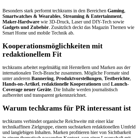
Besonders stark performt techkrams in den Bereichen
Gaming
,
Smartwatches & Wearables
,
Streaming & Entertainment
,
Maker-Hardware
wie 3D-Druck, Laser und DIY-Tech sowie
Gadgets und Zubehör
. Zusätzlich deckt das Magazin Themen wie
Smart Home und mobile Technik ab.
Kooperationsmöglichkeiten mit
redaktionellem Fit
techkrams arbeitet regelmäßig mit Herstellern und Marken aus der
internationalen Tech-Branche zusammen. Mögliche Formate sind
unter anderem
Bannering
,
Produktvorstellungen
,
Testberichte
,
Hands-on-Artikel
,
redaktionelle Kooperationen
und
Launch-
Coverage neuer Geräte
. Die Inhalte werden journalistisch
aufbereitet und transparent gekennzeichnet.
Warum techkrams für PR interessant ist
techkrams verbindet organische Reichweite mit einer klar
technikaffinen Zielgruppe, einem suchstarken redaktionellen Umfeld
und langlebigen Inhalten. Marken profitieren hier von Sichtbarkeit
in einem thematisch passenden Kontext, von einer Leserschaft mit