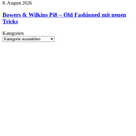
sind
Bowers
8. August 2026
des
wieder
&
Michael-
da
Wilkins
Bowers & Wilkins Pi8 – Old Fashioned mit neuen
Jackson-
Pi8
Tricks
Biopics
–
voran
Old
Kategorien
Fashioned
Kategorien
mit
neuen
Tricks