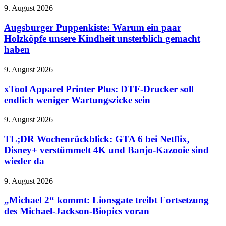
Review:
richtige
Augsburger
9. August 2026
Genau
Kamera
Puppenkiste:
das
wird
Warum
Augsburger Puppenkiste: Warum ein paar
hat
ein
Holzköpfe unsere Kindheit unsterblich gemacht
dem
paar
AMS
haben
Holzköpfe
Lite
unsere
gefehlt
xTool
9. August 2026
Kindheit
Apparel
unsterblich
Printer
xTool Apparel Printer Plus: DTF-Drucker soll
gemacht
Plus:
haben
endlich weniger Wartungszicke sein
DTF-
Drucker
TL;DR
9. August 2026
soll
Wochenrückblick:
endlich
GTA
TL;DR Wochenrückblick: GTA 6 bei Netflix,
weniger
6
Disney+ verstümmelt 4K und Banjo-Kazooie sind
Wartungszicke
bei
sein
wieder da
Netflix,
Disney+
„Michael
9. August 2026
verstümmelt
2“
4K
kommt:
„Michael 2“ kommt: Lionsgate treibt Fortsetzung
und
Lionsgate
Banjo-
des Michael-Jackson-Biopics voran
treibt
Kazooie
Fortsetzung