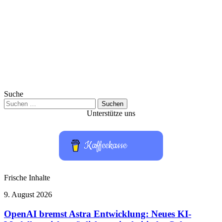
Suche
Suchen
nach:
Unterstütze uns
Kaffeekasse
Frische Inhalte
OpenAI
9. August 2026
bremst
Astra
OpenAI bremst Astra Entwicklung: Neues KI-
Entwicklung: