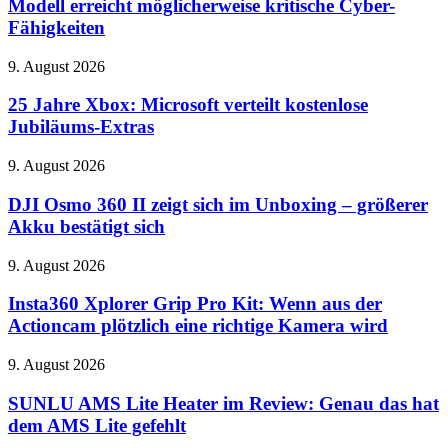
Modell erreicht möglicherweise kritische Cyber-
Neues
Fähigkeiten
KI-
Modell
25
9. August 2026
erreicht
Jahre
möglicherweise
Xbox:
25 Jahre Xbox: Microsoft verteilt kostenlose
kritische
Microsoft
Cyber-
Jubiläums-Extras
verteilt
Fähigkeiten
kostenlose
DJI
9. August 2026
Jubiläums-
Osmo
Extras
360
DJI Osmo 360 II zeigt sich im Unboxing – größerer
II
Akku bestätigt sich
zeigt
sich
Insta360
9. August 2026
im
Xplorer
Unboxing
Grip
Insta360 Xplorer Grip Pro Kit: Wenn aus der
–
Pro
Actioncam plötzlich eine richtige Kamera wird
größerer
Kit:
Akku
Wenn
bestätigt
SUNLU
9. August 2026
aus
sich
AMS
der
Lite
SUNLU AMS Lite Heater im Review: Genau das hat
Actioncam
Heater
dem AMS Lite gefehlt
plötzlich
im
eine