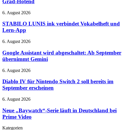
Grad-Hotend
–
beheiztem
bei
Bauraum
STABILO
6. August 2026
Netflix
und
LUNIS
370-
ink
STABILO LUNIS ink verbindet Vokabelheft und
Grad-
verbindet
Lern-App
Hotend
Vokabelheft
und
Google
6. August 2026
Lern-
Assistant
App
wird
Google Assistant wird abgeschaltet: Ab September
abgeschaltet:
übernimmt Gemini
Ab
September
Diablo
6. August 2026
übernimmt
IV
Gemini
für
Diablo IV für Nintendo Switch 2 soll bereits im
Nintendo
September erscheinen
Switch
2
Neue
6. August 2026
soll
„Baywatch“-
bereits
Serie
Neue „Baywatch“-Serie läuft in Deutschland bei
im
läuft
Prime Video
September
in
erscheinen
Deutschland
Kategorien