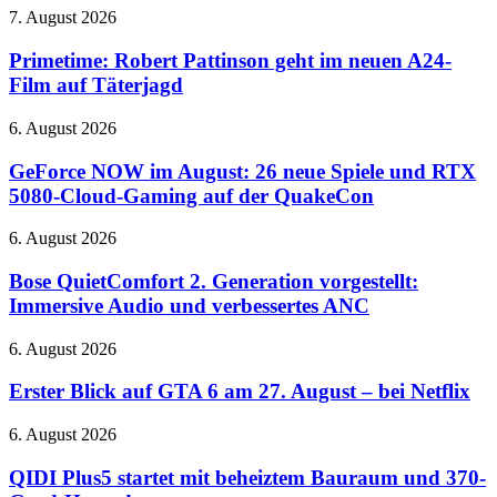
Luna
Primetime:
7. August 2026
und
Robert
unbegrenzte
Pattinson
Primetime: Robert Pattinson geht im neuen A24-
Text-
geht
Film auf Täterjagd
Chats
im
neuen
GeForce
6. August 2026
A24-
NOW
Film
im
GeForce NOW im August: 26 neue Spiele und RTX
auf
August:
5080-Cloud-Gaming auf der QuakeCon
Täterjagd
26
neue
Bose
6. August 2026
Spiele
QuietComfort
und
2.
Bose QuietComfort 2. Generation vorgestellt:
RTX
Generation
Immersive Audio und verbessertes ANC
5080-
vorgestellt:
Cloud-
Immersive
Gaming
Erster
6. August 2026
Audio
auf
Blick
und
der
auf
Erster Blick auf GTA 6 am 27. August – bei Netflix
verbessertes
QuakeCon
GTA
ANC
6
QIDI
6. August 2026
am
Plus5
27.
startet
QIDI Plus5 startet mit beheiztem Bauraum und 370-
August
mit