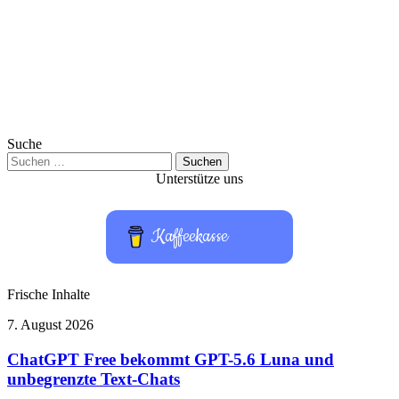
Suche
Suchen
nach:
Unterstütze uns
Kaffeekasse
Frische Inhalte
ChatGPT
7. August 2026
Free
bekommt
ChatGPT Free bekommt GPT-5.6 Luna und
GPT-
unbegrenzte Text-Chats
5.6