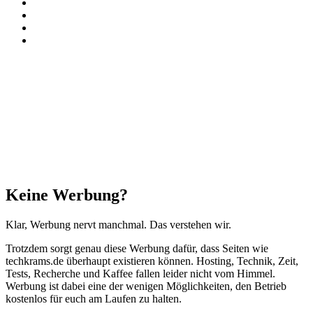
Paypal
TikTok
RSS
Threads
Schaltfläche
"Zurück
zum
Anfang"
Schließen
Keine Werbung?
Klar, Werbung nervt manchmal. Das verstehen wir.
Trotzdem sorgt genau diese Werbung dafür, dass Seiten wie
techkrams.de überhaupt existieren können. Hosting, Technik, Zeit,
Tests, Recherche und Kaffee fallen leider nicht vom Himmel.
Werbung ist dabei eine der wenigen Möglichkeiten, den Betrieb
kostenlos für euch am Laufen zu halten.