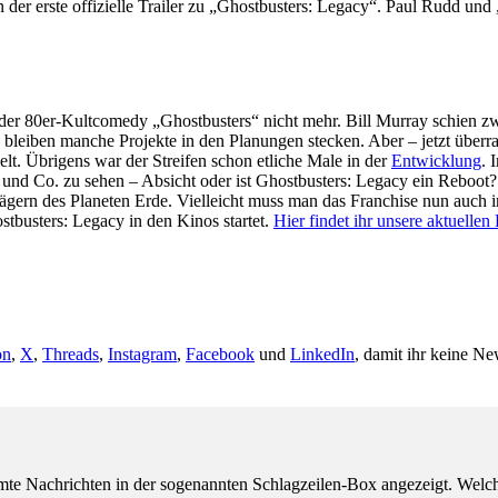
der erste offizielle Trailer zu „Ghostbusters: Legacy“. Paul Rudd und
l der 80er-Kultcomedy „Ghostbusters“ nicht mehr. Bill Murray schien zw
bleiben manche Projekte in den Planungen stecken. Aber – jetzt überra
lt. Übrigens war der Streifen schon etliche Male in der
Entwicklung
. 
ay und Co. zu sehen – Absicht oder ist Ghostbusters: Legacy ein Reboo
jägern des Planeten Erde. Vielleicht muss man das Franchise nun auch i
stbusters: Legacy in den Kinos startet.
Hier findet ihr unsere aktuellen 
on
,
X
,
Threads
,
Instagram
,
Facebook
und
LinkedIn
, damit ihr keine Ne
e Nachrichten in der sogenannten Schlagzeilen-Box angezeigt. Welche 