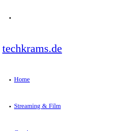
Menü
techkrams.de
Home
Streaming & Film