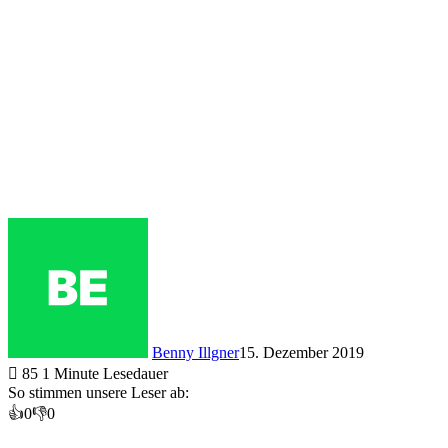
Benny Illgner
15. Dezember 2019
85
1 Minute Lesedauer
So stimmen unsere Leser ab:
👍
0
👎
0