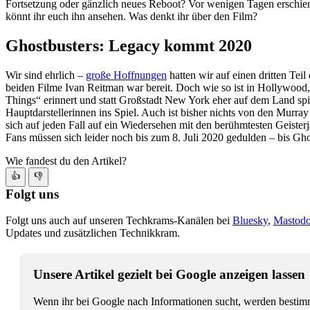
Fortsetzung oder gänzlich neues Reboot? Vor wenigen Tagen erschien 
könnt ihr euch ihn ansehen. Was denkt ihr über den Film?
Ghostbusters: Legacy kommt 2020
Wir sind ehrlich –
große Hoffnungen
hatten wir auf einen dritten Tei
beiden Filme Ivan Reitman war bereit. Doch wie so ist in Hollywood, 
Things“ erinnert und statt Großstadt New York eher auf dem Land spie
Hauptdarstellerinnen ins Spiel. Auch ist bisher nichts von den Murr
sich auf jeden Fall auf ein Wiedersehen mit den berühmtesten Geister
Fans müssen sich leider noch bis zum 8. Juli 2020 gedulden – bis Gho
Wie fandest du den Artikel?
👍
👎
Folgt uns
Folgt uns auch auf unseren Techkrams-Kanälen bei
Bluesky
,
Mastod
Updates und zusätzlichen Technikkram.
Unsere Artikel gezielt bei Google anzeigen lassen
Wenn ihr bei Google nach Informationen sucht, werden bestimmt