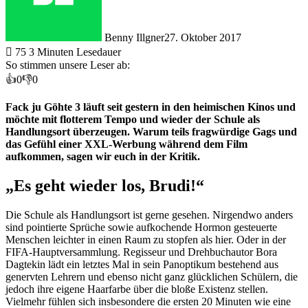
Benny Illgner
27. Oktober 2017
75
3 Minuten Lesedauer
So stimmen unsere Leser ab:
👍
0
👎
0
Fack ju Göhte 3 läuft seit gestern in den heimischen Kinos und
möchte mit flotterem Tempo und wieder der Schule als
Handlungsort überzeugen. Warum teils fragwürdige Gags und
das Gefühl einer XXL-Werbung während dem Film
aufkommen, sagen wir euch in der Kritik.
„Es geht wieder los, Brudi!“
Die Schule als Handlungsort ist gerne gesehen. Nirgendwo anders
sind pointierte Sprüche sowie aufkochende Hormon gesteuerte
Menschen leichter in einen Raum zu stopfen als hier. Oder in der
FIFA-Hauptversammlung. Regisseur und Drehbuchautor Bora
Dagtekin lädt ein letztes Mal in sein Panoptikum bestehend aus
genervten Lehrern und ebenso nicht ganz glücklichen Schülern, die
jedoch ihre eigene Haarfarbe über die bloße Existenz stellen.
Vielmehr fühlen sich insbesondere die ersten 20 Minuten wie eine