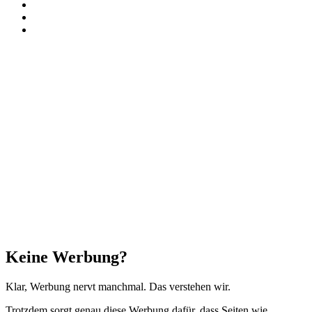
TikTok
RSS
Threads
Facebook
X
WhatsApp
Telegram
Schaltfläche
"Zurück
zum
Anfang"
Schließen
Keine Werbung?
Klar, Werbung nervt manchmal. Das verstehen wir.
Trotzdem sorgt genau diese Werbung dafür, dass Seiten wie