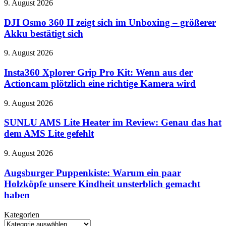
DJI
9. August 2026
Jubiläums-
Osmo
Extras
360
DJI Osmo 360 II zeigt sich im Unboxing – größerer
II
Akku bestätigt sich
zeigt
sich
Insta360
9. August 2026
im
Xplorer
Unboxing
Grip
Insta360 Xplorer Grip Pro Kit: Wenn aus der
–
Pro
Actioncam plötzlich eine richtige Kamera wird
größerer
Kit:
Akku
Wenn
bestätigt
SUNLU
9. August 2026
aus
sich
AMS
der
Lite
SUNLU AMS Lite Heater im Review: Genau das hat
Actioncam
Heater
dem AMS Lite gefehlt
plötzlich
im
eine
Review:
richtige
Augsburger
9. August 2026
Genau
Kamera
Puppenkiste:
das
wird
Warum
Augsburger Puppenkiste: Warum ein paar
hat
ein
Holzköpfe unsere Kindheit unsterblich gemacht
dem
paar
AMS
haben
Holzköpfe
Lite
unsere
gefehlt
Kategorien
Kindheit
Kategorien
unsterblich