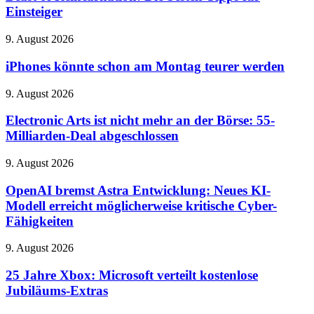
Die
Einsteiger
neuen
besten
Thriller
Tipps
iPhones
9. August 2026
für
könnte
Einsteiger
schon
iPhones könnte schon am Montag teurer werden
am
Montag
Electronic
9. August 2026
teurer
Arts
werden
ist
Electronic Arts ist nicht mehr an der Börse: 55-
nicht
Milliarden-Deal abgeschlossen
mehr
an
OpenAI
9. August 2026
der
bremst
Börse:
Astra
OpenAI bremst Astra Entwicklung: Neues KI-
55-
Entwicklung:
Modell erreicht möglicherweise kritische Cyber-
Milliarden-
Neues
Deal
Fähigkeiten
KI-
abgeschlossen
Modell
25
9. August 2026
erreicht
Jahre
möglicherweise
Xbox:
25 Jahre Xbox: Microsoft verteilt kostenlose
kritische
Microsoft
Cyber-
Jubiläums-Extras
verteilt
Fähigkeiten
kostenlose