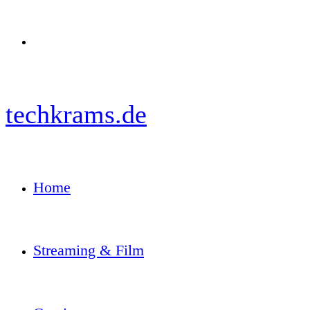
Menü
techkrams.de
Home
Streaming & Film