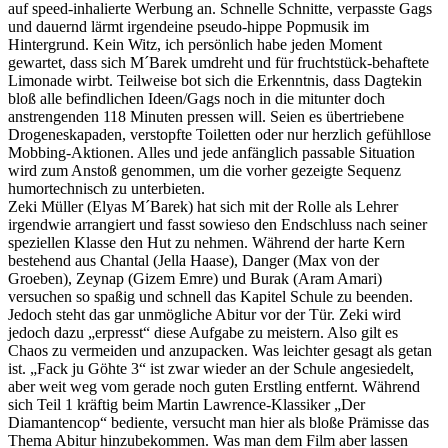
auf speed-inhalierte Werbung an. Schnelle Schnitte, verpasste Gags
und dauernd lärmt irgendeine pseudo-hippe Popmusik im
Hintergrund. Kein Witz, ich persönlich habe jeden Moment
gewartet, dass sich M´Barek umdreht und für fruchtstück-behaftete
Limonade wirbt. Teilweise bot sich die Erkenntnis, dass Dagtekin
bloß alle befindlichen Ideen/Gags noch in die mitunter doch
anstrengenden 118 Minuten pressen will. Seien es übertriebene
Drogeneskapaden, verstopfte Toiletten oder nur herzlich gefühllose
Mobbing-Aktionen. Alles und jede anfänglich passable Situation
wird zum Anstoß genommen, um die vorher gezeigte Sequenz
humortechnisch zu unterbieten.
Zeki Müller (Elyas M´Barek) hat sich mit der Rolle als Lehrer
irgendwie arrangiert und fasst sowieso den Endschluss nach seiner
speziellen Klasse den Hut zu nehmen. Während der harte Kern
bestehend aus Chantal (Jella Haase), Danger (Max von der
Groeben), Zeynap (Gizem Emre) und Burak (Aram Amari)
versuchen so spaßig und schnell das Kapitel Schule zu beenden.
Jedoch steht das gar unmögliche Abitur vor der Tür. Zeki wird
jedoch dazu „erpresst“ diese Aufgabe zu meistern. Also gilt es
Chaos zu vermeiden und anzupacken. Was leichter gesagt als getan
ist. „Fack ju Göhte 3“ ist zwar wieder an der Schule angesiedelt,
aber weit weg vom gerade noch guten Erstling entfernt. Während
sich Teil 1 kräftig beim Martin Lawrence-Klassiker „Der
Diamantencop“ bediente, versucht man hier als bloße Prämisse das
Thema Abitur hinzubekommen. Was man dem Film aber lassen