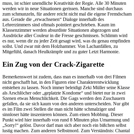
muss, ist schier unendliche Kreativität der Regie. Alle 30 Minuten
werden wir in neue Situationen gerissen. Manche sind durchaus
zum schmunzeln, für andere reicht nicht mal die eigene Fremdscham
aus. Gerade die „erwachsenen“ Dialoge innerhalb des
Lehrerzimmers sind oftmals pointiert geschrieben. Kaum im
Klassenzimmer werden absurdiste Situationen abgezogen und
Ausdrücke aller Couleur in die Fresse geschmissen. Schlimm wird
es nur, wenn dir zu jeder Zeit gesagt wird, was du genau empfinden
sollst. Und zwar mit dem Holzhammer. Von Lachanfällen, zu
Mitgefühl, danach Heulkrämpfe und zu guter Letzt Harmonie.
Ein Zug von der Crack-Zigarette
Bemerkenswert ist zudem, dass man es innerhalb von drei Filmen
nicht geschafft hat, in den Figuren eine Charakterentwicklung
entstehen zu lassen. Noch immer beleidigt Zeki Müller seine Klasse
als Arschlöcher oder „geplatzte Kondome“ und bietet nur in zwei
Szenen etwas Menschlichkeit. Die Gags werden den Zuschauern
gefallen, da sie sich kaum von den anderen unterscheiden. Nur gibt
es im Film zwei Stellen die man nicht hätte schmalziger und
sinnloser hätte inszenieren können. Zum einen Mobbing. Dieser
Punkt wird hier innerhalb von rund 8 Minuten plus Umarmung und
„Sorry!“ gelöst. Davor darf man sich aber noch ein bißchen selbst
lustig machen. Zum anderen Selbstmord. Zum Verständnis: Chantal