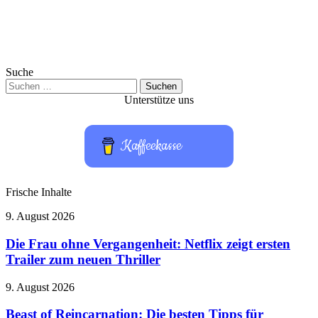
Suche
Suchen
nach:
Unterstütze uns
Kaffeekasse
Frische Inhalte
Die
9. August 2026
Frau
ohne
Die Frau ohne Vergangenheit: Netflix zeigt ersten
Vergangenheit:
Trailer zum neuen Thriller
Netflix
zeigt
Beast
9. August 2026
ersten
of
Trailer
Reincarnation:
Beast of Reincarnation: Die besten Tipps für
zum