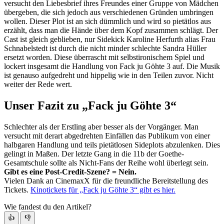
versucht den Liebesbrief ihres Freundes einer Gruppe von Mädchen
übergeben, die sich jedoch aus verschiedenen Gründen umbringen
wollen. Dieser Plot ist an sich dümmlich und wird so pietätlos aus
erzählt, dass man die Hände über dem Kopf zusammen schlägt. Der
Cast ist gleich geblieben, nur Sidekick Karoline Herfurth alias Frau
Schnabelstedt ist durch die nicht minder schlechte Sandra Hüller
ersetzt worden. Diese überrascht mit selbstironischem Spiel und
lockert insgesamt die Handlung von Fack ju Göhte 3 auf. Die Musik
ist genauso aufgedreht und hippelig wie in den Teilen zuvor. Nicht
weiter der Rede wert.
Unser Fazit zu „Fack ju Göhte 3“
Schlechter als der Erstling aber besser als der Vorgänger. Man
versucht mit derart abgedrehten Einfällen das Publikum von einer
halbgaren Handlung und teils pietätlosen Sideplots abzulenken. Dies
gelingt in Maßen. Der letzte Gang in die 11b der Goethe-
Gesamtschule sollte als Nicht-Fans der Reihe wohl überlegt sein.
Gibt es eine Post-Credit-Szene? = Nein.
Vielen Dank an CinemaxX für die freundliche Bereitstellung des
Tickets.
Kinotickets für „Fack ju Göhte 3“ gibt es hier.
Wie fandest du den Artikel?
👍
👎