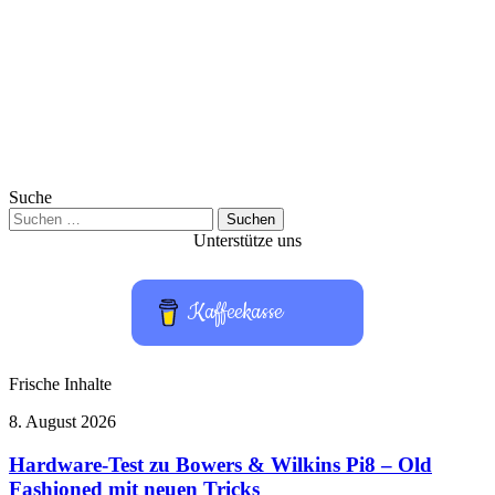
Suche
Suchen
nach:
Unterstütze uns
Kaffeekasse
Frische Inhalte
Hardware-
8. August 2026
Test
zu
Hardware-Test zu Bowers & Wilkins Pi8 – Old
Bowers
Fashioned mit neuen Tricks