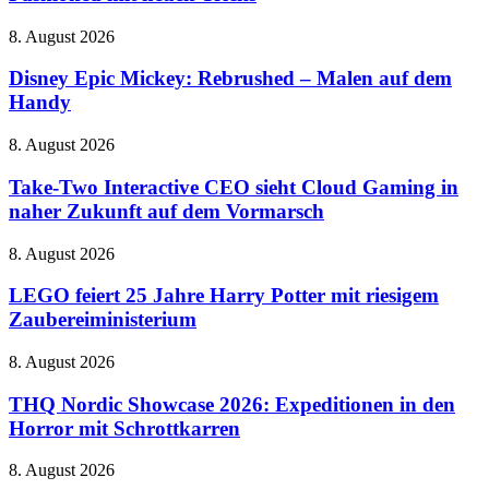
&
Wilkins
Disney
8. August 2026
Pi8
Epic
–
Mickey:
Disney Epic Mickey: Rebrushed – Malen auf dem
Old
Rebrushed
Handy
Fashioned
–
mit
Malen
neuen
Take-
8. August 2026
auf
Tricks
Two
dem
Interactive
Take-Two Interactive CEO sieht Cloud Gaming in
Handy
CEO
naher Zukunft auf dem Vormarsch
sieht
Cloud
LEGO
8. August 2026
Gaming
feiert
in
25
LEGO feiert 25 Jahre Harry Potter mit riesigem
naher
Jahre
Zaubereiministerium
Zukunft
Harry
auf
Potter
dem
THQ
8. August 2026
mit
Vormarsch
Nordic
riesigem
Showcase
THQ Nordic Showcase 2026: Expeditionen in den
Zaubereiministerium
2026:
Horror mit Schrottkarren
Expeditionen
in
The
8. August 2026
den
Adventures