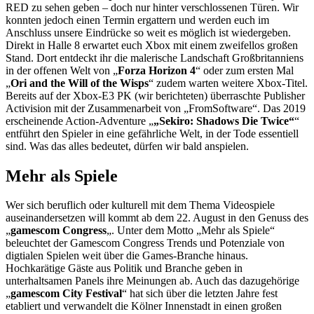
RED zu sehen geben – doch nur hinter verschlossenen Türen. Wir
konnten jedoch einen Termin ergattern und werden euch im
Anschluss unsere Eindrücke so weit es möglich ist wiedergeben.
Direkt in Halle 8 erwartet euch Xbox mit einem zweifellos großen
Stand. Dort entdeckt ihr die malerische Landschaft Großbritanniens
in der offenen Welt von „
Forza Horizon 4
“ oder zum ersten Mal
„
Ori and the Will of the Wisps
“ zudem warten weitere Xbox-Titel.
Bereits auf der Xbox-E3 PK (wir berichteten) überraschte Publisher
Activision mit der Zusammenarbeit von „FromSoftware“. Das 2019
erscheinende Action-Adventure „
„Sekiro: Shadows Die Twice“
“
entführt den Spieler in eine gefährliche Welt, in der Tode essentiell
sind. Was das alles bedeutet, dürfen wir bald anspielen.
Mehr als Spiele
Wer sich beruflich oder kulturell mit dem Thema Videospiele
auseinandersetzen will kommt ab dem 22. August in den Genuss des
„
gamescom Congress
„. Unter dem Motto „Mehr als Spiele“
beleuchtet der Gamescom Congress Trends und Potenziale von
digtialen Spielen weit über die Games-Branche hinaus.
Hochkarätige Gäste aus Politik und Branche geben in
unterhaltsamen Panels ihre Meinungen ab. Auch das dazugehörige
„
gamescom City Festival
“ hat sich über die letzten Jahre fest
etabliert und verwandelt die Kölner Innenstadt in einen großen