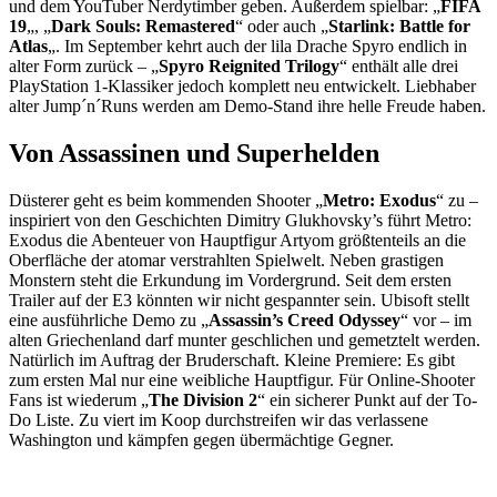
und dem YouTuber Nerdytimber geben. Außerdem spielbar: „
FIFA
19
„, „
Dark Souls: Remastered
“ oder auch „
Starlink: Battle for
Atlas
„. Im September kehrt auch der lila Drache Spyro endlich in
alter Form zurück – „
Spyro Reignited Trilogy
“ enthält alle drei
PlayStation 1-Klassiker jedoch komplett neu entwickelt. Liebhaber
alter Jump´n´Runs werden am Demo-Stand ihre helle Freude haben.
Von Assassinen und Superhelden
Düsterer geht es beim kommenden Shooter „
Metro: Exodus
“ zu –
inspiriert von den Geschichten Dimitry Glukhovsky’s führt Metro:
Exodus die Abenteuer von Hauptfigur Artyom größtenteils an die
Oberfläche der atomar verstrahlten Spielwelt. Neben grastigen
Monstern steht die Erkundung im Vordergrund. Seit dem ersten
Trailer auf der E3 könnten wir nicht gespannter sein. Ubisoft stellt
eine ausführliche Demo zu „
Assassin’s Creed Odyssey
“ vor – im
alten Griechenland darf munter geschlichen und gemetztelt werden.
Natürlich im Auftrag der Bruderschaft. Kleine Premiere: Es gibt
zum ersten Mal nur eine weibliche Hauptfigur. Für Online-Shooter
Fans ist wiederum „
The Division 2
“ ein sicherer Punkt auf der To-
Do Liste. Zu viert im Koop durchstreifen wir das verlassene
Washington und kämpfen gegen übermächtige Gegner.