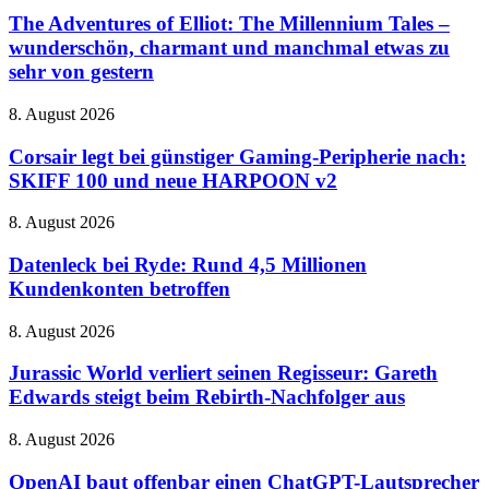
Horror
of
The Adventures of Elliot: The Millennium Tales –
mit
Elliot:
wunderschön, charmant und manchmal etwas zu
Schrottkarren
The
sehr von gestern
Millennium
Tales
Corsair
8. August 2026
–
legt
wunderschön,
bei
Corsair legt bei günstiger Gaming-Peripherie nach:
charmant
günstiger
und
SKIFF 100 und neue HARPOON v2
Gaming-
manchmal
Peripherie
etwas
Datenleck
8. August 2026
nach:
zu
bei
SKIFF
sehr
Ryde:
Datenleck bei Ryde: Rund 4,5 Millionen
100
von
Rund
Kundenkonten betroffen
und
gestern
4,5
neue
Millionen
HARPOON
Jurassic
8. August 2026
Kundenkonten
v2
World
betroffen
verliert
Jurassic World verliert seinen Regisseur: Gareth
seinen
Edwards steigt beim Rebirth-Nachfolger aus
Regisseur:
Gareth
OpenAI
8. August 2026
Edwards
baut
steigt
offenbar
OpenAI baut offenbar einen ChatGPT-Lautsprecher
beim