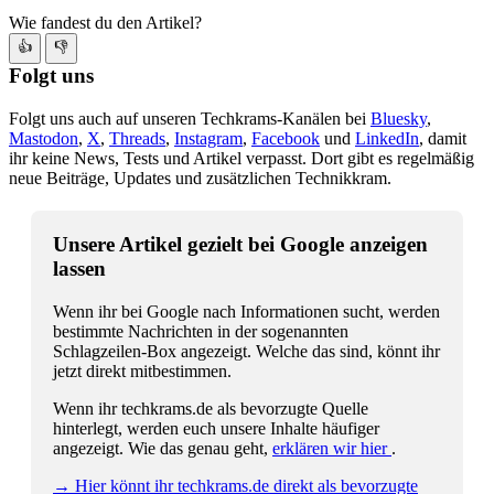
Wie fandest du den Artikel?
👍
👎
Folgt uns
Folgt uns auch auf unseren Techkrams-Kanälen bei
Bluesky
,
Mastodon
,
X
,
Threads
,
Instagram
,
Facebook
und
LinkedIn
, damit
ihr keine News, Tests und Artikel verpasst. Dort gibt es regelmäßig
neue Beiträge, Updates und zusätzlichen Technikkram.
Unsere Artikel gezielt bei Google anzeigen
lassen
Wenn ihr bei Google nach Informationen sucht, werden
bestimmte Nachrichten in der sogenannten
Schlagzeilen-Box angezeigt. Welche das sind, könnt ihr
jetzt direkt mitbestimmen.
Wenn ihr techkrams.de als bevorzugte Quelle
hinterlegt, werden euch unsere Inhalte häufiger
angezeigt. Wie das genau geht,
erklären wir hier
.
→ Hier könnt ihr techkrams.de direkt als bevorzugte