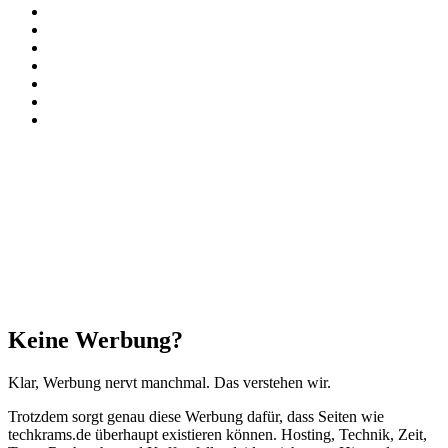
Facebook
X
Instagram
Paypal
TikTok
RSS
Threads
Facebook
X
WhatsApp
Telegram
Schaltfläche
"Zurück
zum
Anfang"
Schließen
Keine Werbung?
Klar, Werbung nervt manchmal. Das verstehen wir.
Trotzdem sorgt genau diese Werbung dafür, dass Seiten wie
techkrams.de überhaupt existieren können. Hosting, Technik, Zeit,