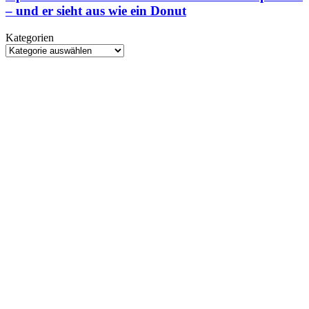
einen
– und er sieht aus wie ein Donut
Rebirth-
ChatGPT-
Nachfolger
Lautsprecher
aus
Kategorien
–
Kategorien
und
er
sieht
aus
wie
ein
Donut