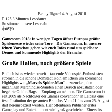
Benny Illgner
14. August 2018
125
3 Minuten Lesedauer
So stimmen unsere Leser ab:
👍
0
👎
0
Gamescom 2018: In wenigen Tagen öffnet Europas größte
Spielemesse wieder seine Tore – Die Gamescom. In unserer
feinen Vorschau geben wir euch Infos rund um spielbare
Demos und kommende Highlights der Branche.
Große Hallen, noch größere Spiele
Endlich ist es wieder soweit – tausende Videospiel-Enthusiasten
strömen in die schöne Domstadt Köln am Rhein um kommende
Highlights wie „
Marvels Spider-Man
“ anzuzocken, den
unzähligen Merchindise-Ständen einen Besuch abzustatten oder
begehrte Goldie-Bags in Empfang zu nehmen. Die Gamescom ist
seit 2009 als Nachfolger der „games convention“ in Leipzig eine
feste Institution der gesamten Branche. Vom 21. bis zum 25. August
darf hereinspaziert werden. Hier offenbaren Publisher erstes
Gameplay und Entertainment wird groß geschrieben. Einerseits