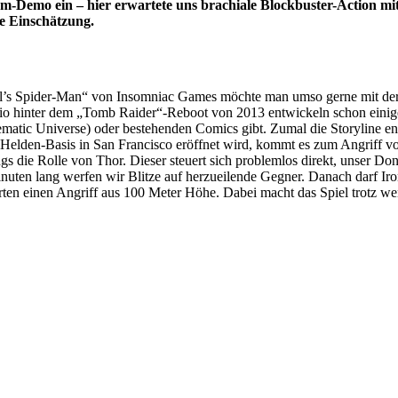
-Demo ein – hier erwartete uns brachiale Blockbuster-Action mit
e Einschätzung.
’s Spider-Man“ von Insomniac Games möchte man umso gerne mit der g
udio hinter dem „Tomb Raider“-Reboot von 2013 entwickeln schon einig
tic Universe) oder bestehenden Comics gibt. Zumal die Storyline eng
 Helden-Basis in San Francisco eröffnet wird, kommt es zum Angriff 
ngs die Rolle von Thor. Dieser steuert sich problemlos direkt, unser
uten lang werfen wir Blitze auf herzueilende Gegner. Danach darf Iro
tarten einen Angriff aus 100 Meter Höhe. Dabei macht das Spiel trotz