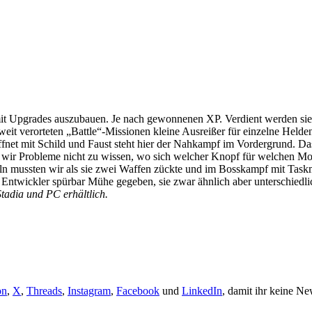
 mit Upgrades auszubauen. Je nach gewonnenen XP. Verdient werden si
it verorteten „Battle“-Missionen kleine Ausreißer für einzelne Helden 
net mit Schild und Faust steht hier der Nahkampf im Vordergrund. Das
tten wir Probleme nicht zu wissen, wo sich welcher Knopf für welchen M
zeln mussten wir als sie zwei Waffen zückte und im Bosskampf mit Tas
 Entwickler spürbar Mühe gegeben, sie zwar ähnlich aber unterschiedl
tadia und PC erhältlich.
on
,
X
,
Threads
,
Instagram
,
Facebook
und
LinkedIn
, damit ihr keine Ne