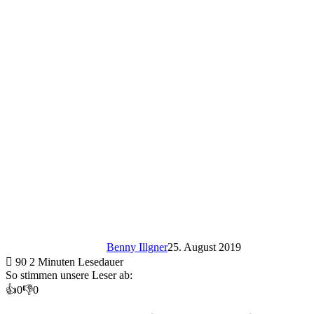
Benny Illgner
25. August 2019
90
2 Minuten Lesedauer
So stimmen unsere Leser ab:
👍
0
👎
0