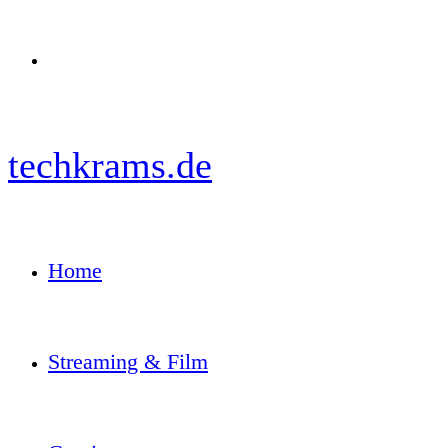
Menü
techkrams.de
Home
Streaming & Film