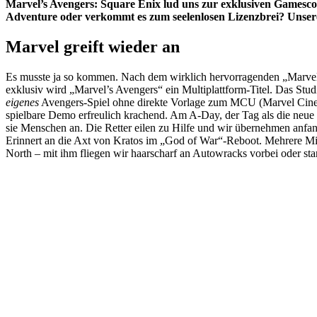
Marvel’s Avengers: Square Enix lud uns zur exklusiven Gamescom
Adventure oder verkommt es zum seelenlosen Lizenzbrei? Unser
Marvel greift wieder an
Es musste ja so kommen. Nach dem wirklich hervorragenden „Marvel
exklusiv wird „Marvel’s Avengers“ ein Multiplattform-Titel. Das St
eigenes
Avengers-Spiel ohne direkte Vorlage zum MCU (Marvel Cinema
spielbare Demo erfreulich krachend. Am A-Day, der Tag als die neue
sie Menschen an. Die Retter eilen zu Hilfe und wir übernehmen anfa
Erinnert an die Axt von Kratos im „God of War“-Reboot. Mehrere Min
North – mit ihm fliegen wir haarscharf an Autowracks vorbei oder s