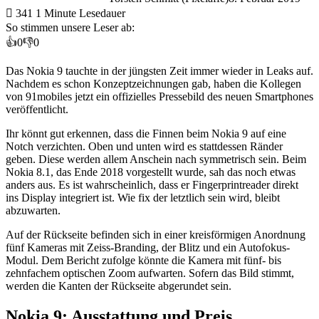
341
1 Minute Lesedauer
So stimmen unsere Leser ab:
👍
0
👎
0
Das Nokia 9 tauchte in der jüngsten Zeit immer wieder in Leaks auf.
Nachdem es schon Konzeptzeichnungen gab, haben die Kollegen
von 91mobiles jetzt ein offizielles Pressebild des neuen Smartphones
veröffentlicht.
Ihr könnt gut erkennen, dass die Finnen beim Nokia 9 auf eine
Notch verzichten. Oben und unten wird es stattdessen Ränder
geben. Diese werden allem Anschein nach symmetrisch sein. Beim
Nokia 8.1, das Ende 2018 vorgestellt wurde, sah das noch etwas
anders aus. Es ist wahrscheinlich, dass er Fingerprintreader direkt
ins Display integriert ist. Wie fix der letztlich sein wird, bleibt
abzuwarten.
Auf der Rückseite befinden sich in einer kreisförmigen Anordnung
fünf Kameras mit Zeiss-Branding, der Blitz und ein Autofokus-
Modul. Dem Bericht zufolge könnte die Kamera mit fünf- bis
zehnfachem optischen Zoom aufwarten. Sofern das Bild stimmt,
werden die Kanten der Rückseite abgerundet sein.
Nokia 9: Ausstattung und Preis