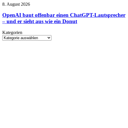
Gareth
OpenAI
8. August 2026
Edwards
baut
steigt
offenbar
OpenAI baut offenbar einen ChatGPT-Lautsprecher
beim
einen
– und er sieht aus wie ein Donut
Rebirth-
ChatGPT-
Nachfolger
Lautsprecher
aus
Kategorien
–
Kategorien
und
er
sieht
aus
wie
ein
Donut