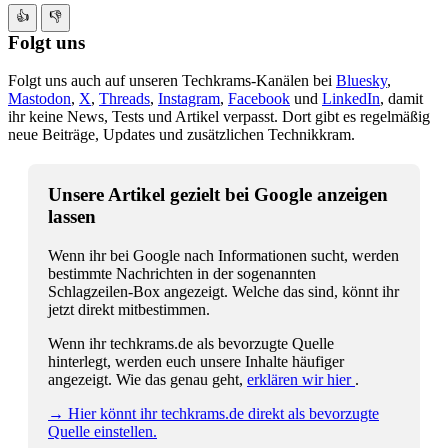
👍
👎
Folgt uns
Folgt uns auch auf unseren Techkrams-Kanälen bei
Bluesky
,
Mastodon
,
X
,
Threads
,
Instagram
,
Facebook
und
LinkedIn
, damit
ihr keine News, Tests und Artikel verpasst. Dort gibt es regelmäßig
neue Beiträge, Updates und zusätzlichen Technikkram.
Unsere Artikel gezielt bei Google anzeigen
lassen
Wenn ihr bei Google nach Informationen sucht, werden
bestimmte Nachrichten in der sogenannten
Schlagzeilen-Box angezeigt. Welche das sind, könnt ihr
jetzt direkt mitbestimmen.
Wenn ihr techkrams.de als bevorzugte Quelle
hinterlegt, werden euch unsere Inhalte häufiger
angezeigt. Wie das genau geht,
erklären wir hier
.
→ Hier könnt ihr techkrams.de direkt als bevorzugte
Quelle einstellen.