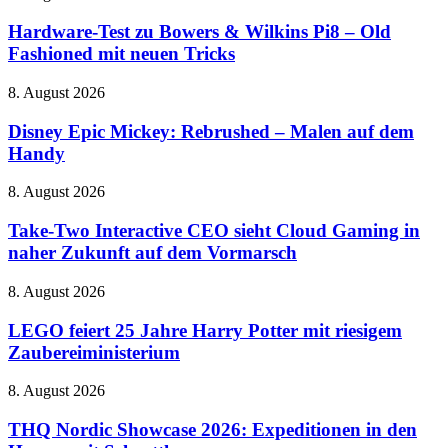
Test
zu
Hardware-Test zu Bowers & Wilkins Pi8 – Old
Bowers
Fashioned mit neuen Tricks
&
Wilkins
Disney
8. August 2026
Pi8
Epic
–
Mickey:
Disney Epic Mickey: Rebrushed – Malen auf dem
Old
Rebrushed
Handy
Fashioned
–
mit
Malen
neuen
Take-
8. August 2026
auf
Tricks
Two
dem
Interactive
Take-Two Interactive CEO sieht Cloud Gaming in
Handy
CEO
naher Zukunft auf dem Vormarsch
sieht
Cloud
LEGO
8. August 2026
Gaming
feiert
in
25
LEGO feiert 25 Jahre Harry Potter mit riesigem
naher
Jahre
Zaubereiministerium
Zukunft
Harry
auf
Potter
dem
THQ
8. August 2026
mit
Vormarsch
Nordic
riesigem
Showcase
THQ Nordic Showcase 2026: Expeditionen in den
Zaubereiministerium
2026: