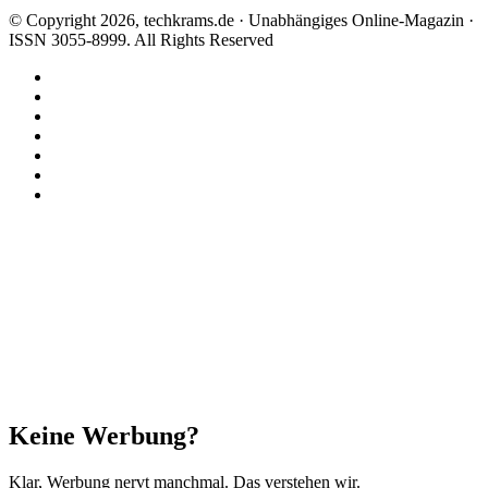
© Copyright 2026, techkrams.de · Unabhängiges Online-Magazin ·
ISSN 3055-8999. All Rights Reserved
Facebook
X
Instagram
Paypal
TikTok
RSS
Threads
Facebook
X
WhatsApp
Telegram
Schaltfläche
"Zurück
zum
Anfang"
Schließen
Keine Werbung?
Klar, Werbung nervt manchmal. Das verstehen wir.