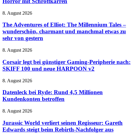
Horror mit Schrottkarren
Expeditionen
in
The
8. August 2026
den
Adventures
Horror
of
The Adventures of Elliot: The Millennium Tales –
mit
Elliot:
wunderschön, charmant und manchmal etwas zu
Schrottkarren
The
sehr von gestern
Millennium
Tales
Corsair
8. August 2026
–
legt
wunderschön,
bei
Corsair legt bei günstiger Gaming-Peripherie nach:
charmant
günstiger
und
SKIFF 100 und neue HARPOON v2
Gaming-
manchmal
Peripherie
etwas
Datenleck
8. August 2026
nach:
zu
bei
SKIFF
sehr
Ryde:
Datenleck bei Ryde: Rund 4,5 Millionen
100
von
Rund
Kundenkonten betroffen
und
gestern
4,5
neue
Millionen
HARPOON
Jurassic
8. August 2026
Kundenkonten
v2
World
betroffen
verliert
Jurassic World verliert seinen Regisseur: Gareth
seinen
Edwards steigt beim Rebirth-Nachfolger aus
Regisseur: