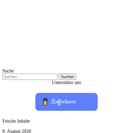
Suche
Suchen
nach:
Unterstütze uns
Kaffeekasse
Frische Inhalte
Hardware-
8. August 2026