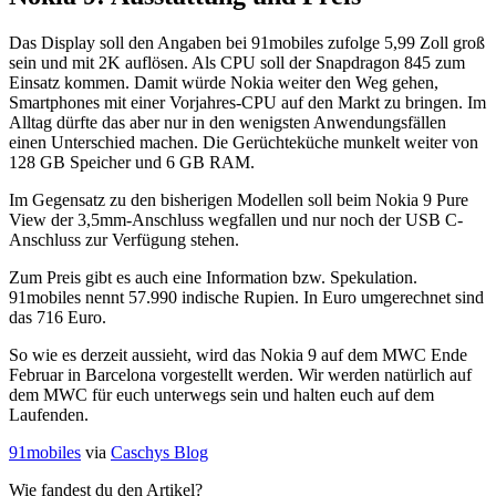
Das Display soll den Angaben bei 91mobiles zufolge 5,99 Zoll groß
sein und mit 2K auflösen. Als CPU soll der Snapdragon 845 zum
Einsatz kommen. Damit würde Nokia weiter den Weg gehen,
Smartphones mit einer Vorjahres-CPU auf den Markt zu bringen. Im
Alltag dürfte das aber nur in den wenigsten Anwendungsfällen
einen Unterschied machen. Die Gerüchteküche munkelt weiter von
128 GB Speicher und 6 GB RAM.
Im Gegensatz zu den bisherigen Modellen soll beim Nokia 9 Pure
View der 3,5mm-Anschluss wegfallen und nur noch der USB C-
Anschluss zur Verfügung stehen.
Zum Preis gibt es auch eine Information bzw. Spekulation.
91mobiles nennt 57.990 indische Rupien. In Euro umgerechnet sind
das 716 Euro.
So wie es derzeit aussieht, wird das Nokia 9 auf dem MWC Ende
Februar in Barcelona vorgestellt werden. Wir werden natürlich auf
dem MWC für euch unterwegs sein und halten euch auf dem
Laufenden.
91mobiles
via
Caschys Blog
Wie fandest du den Artikel?