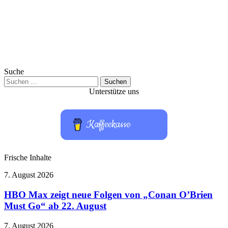
Suche
Suchen
nach:
Unterstütze uns
Kaffeekasse
Frische Inhalte
HBO
7. August 2026
Max
zeigt
HBO Max zeigt neue Folgen von „Conan O’Brien
neue
Must Go“ ab 22. August
Folgen
von
Citizen
7. August 2026