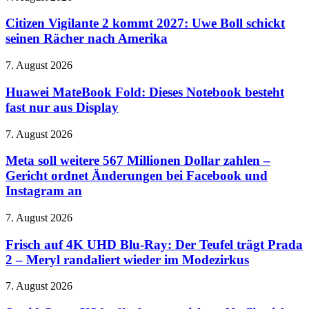
„Conan
Vigilante
O’Brien
2
Citizen Vigilante 2 kommt 2027: Uwe Boll schickt
Must
kommt
seinen Rächer nach Amerika
Go“
2027:
ab
Uwe
22.
Huawei
7. August 2026
Boll
August
MateBook
schickt
Fold:
Huawei MateBook Fold: Dieses Notebook besteht
seinen
Dieses
fast nur aus Display
Rächer
Notebook
nach
besteht
Amerika
Meta
7. August 2026
fast
soll
nur
weitere
Meta soll weitere 567 Millionen Dollar zahlen –
aus
567
Gericht ordnet Änderungen bei Facebook und
Display
Millionen
Instagram an
Dollar
zahlen
Frisch
7. August 2026
–
auf
Gericht
4K
Frisch auf 4K UHD Blu-Ray: Der Teufel trägt Prada
ordnet
UHD
Änderungen
2 – Meryl randaliert wieder im Modezirkus
Blu-
bei
Ray:
Facebook
Squid
7. August 2026
Der
und
Game
Teufel
Instagram