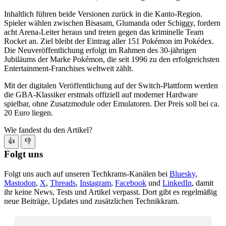
Inhaltlich führen beide Versionen zurück in die Kanto-Region.
Spieler wählen zwischen Bisasam, Glumanda oder Schiggy, fordern
acht Arena-Leiter heraus und treten gegen das kriminelle Team
Rocket an. Ziel bleibt der Eintrag aller 151 Pokémon im Pokédex.
Die Neuveröffentlichung erfolgt im Rahmen des 30-jährigen
Jubiläums der Marke Pokémon, die seit 1996 zu den erfolgreichsten
Entertainment-Franchises weltweit zählt.
Mit der digitalen Veröffentlichung auf der Switch-Plattform werden
die GBA-Klassiker erstmals offiziell auf moderner Hardware
spielbar, ohne Zusatzmodule oder Emulatoren. Der Preis soll bei ca.
20 Euro liegen.
Wie fandest du den Artikel?
👍
👎
Folgt uns
Folgt uns auch auf unseren Techkrams-Kanälen bei
Bluesky
,
Mastodon
,
X
,
Threads
,
Instagram
,
Facebook
und
LinkedIn
, damit
ihr keine News, Tests und Artikel verpasst. Dort gibt es regelmäßig
neue Beiträge, Updates und zusätzlichen Technikkram.