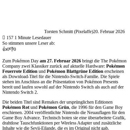
Torsten Schmitt (Pixelaffe)
20. Februar 2026
157
1 Minute Lesedauer
So stimmen unsere Leser ab:
👍
0
👎
0
Zum Pokémon Day
am 27. Februar 2026
bringt die
The Pokémon
Company
zwei Klassiker zurück auf aktuelle Hardware:
Pokémon
Feuerrote Edition
und
Pokémon Blattgrüne Edition
erscheinen
als Download-Titel für die Nintendo-Switch-Familie. Die Spiele
stehen im Anschluss an die Präsentation von
Pokémon Presents
bereit und laufen sowohl auf der Nintendo Switch als auch auf der
Nintendo Switch 2.
Die beiden Titel sind Remakes der ursprünglichen Editionen
Pokémon Rot
und
Pokémon Grün
, die 1996 für den
Game Boy
erschienen. 2004 veröffentlichte Nintendo die Neuauflagen für den
Game Boy Advance
. Technisch boten sie eine überarbeitete Grafik,
drahtlose Tauschfunktionen per Wireless Adapter und zusätzliche
Inhalte wie die Sevii-Eilande, die es im Original nicht gab.