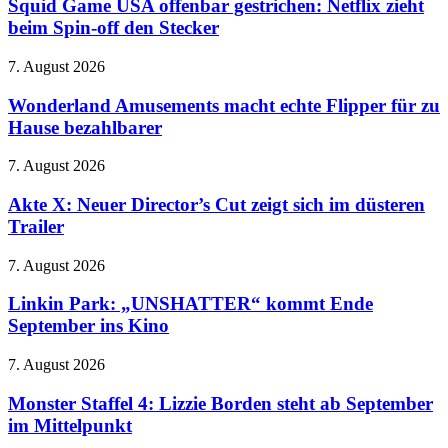
USA
Squid Game USA offenbar gestrichen: Netflix zieht
trägt
an
offenbar
beim Spin-off den Stecker
Prada
gestrichen:
2
Netflix
–
Wonderland
7. August 2026
zieht
Meryl
Amusements
beim
randaliert
macht
Wonderland Amusements macht echte Flipper für zu
Spin-
wieder
echte
Hause bezahlbarer
off
im
Flipper
den
Modezirkus
für
Stecker
Akte
7. August 2026
zu
X:
Hause
Neuer
Akte X: Neuer Director’s Cut zeigt sich im düsteren
bezahlbarer
Director’s
Trailer
Cut
zeigt
Linkin
7. August 2026
sich
Park:
im
„UNSHATTER“
Linkin Park: „UNSHATTER“ kommt Ende
düsteren
kommt
September ins Kino
Trailer
Ende
September
Monster
7. August 2026
ins
Staffel
Kino
4:
Monster Staffel 4: Lizzie Borden steht ab September
Lizzie
im Mittelpunkt
Borden