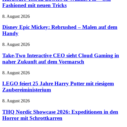
Bowers
Fashioned mit neuen Tricks
&
Wilkins
Disney
8. August 2026
Pi8
Epic
–
Mickey:
Disney Epic Mickey: Rebrushed – Malen auf dem
Old
Rebrushed
Handy
Fashioned
–
mit
Malen
neuen
Take-
8. August 2026
auf
Tricks
Two
dem
Interactive
Take-Two Interactive CEO sieht Cloud Gaming in
Handy
CEO
naher Zukunft auf dem Vormarsch
sieht
Cloud
LEGO
8. August 2026
Gaming
feiert
in
25
LEGO feiert 25 Jahre Harry Potter mit riesigem
naher
Jahre
Zaubereiministerium
Zukunft
Harry
auf
Potter
dem
THQ
8. August 2026
mit
Vormarsch
Nordic
riesigem
Showcase
THQ Nordic Showcase 2026: Expeditionen in den
Zaubereiministerium
2026:
Horror mit Schrottkarren
Expeditionen
in