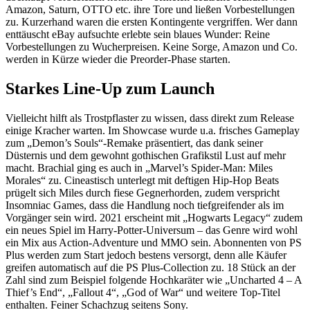
Amazon, Saturn, OTTO etc. ihre Tore und ließen Vorbestellungen
zu. Kurzerhand waren die ersten Kontingente vergriffen. Wer dann
enttäuscht eBay aufsuchte erlebte sein blaues Wunder: Reine
Vorbestellungen zu Wucherpreisen. Keine Sorge, Amazon und Co.
werden in Kürze wieder die Preorder-Phase starten.
Starkes Line-Up zum Launch
Vielleicht hilft als Trostpflaster zu wissen, dass direkt zum Release
einige Kracher warten. Im Showcase wurde u.a. frisches Gameplay
zum „Demon’s Souls“-Remake präsentiert, das dank seiner
Düsternis und dem gewohnt gothischen Grafikstil Lust auf mehr
macht. Brachial ging es auch in „Marvel’s Spider-Man: Miles
Morales“ zu. Cineastisch unterlegt mit deftigen Hip-Hop Beats
prügelt sich Miles durch fiese Gegnerhorden, zudem verspricht
Insomniac Games, dass die Handlung noch tiefgreifender als im
Vorgänger sein wird. 2021 erscheint mit „Hogwarts Legacy“ zudem
ein neues Spiel im Harry-Potter-Universum – das Genre wird wohl
ein Mix aus Action-Adventure und MMO sein. Abonnenten von PS
Plus werden zum Start jedoch bestens versorgt, denn alle Käufer
greifen automatisch auf die PS Plus-Collection zu. 18 Stück an der
Zahl sind zum Beispiel folgende Hochkaräter wie „Uncharted 4 – A
Thief’s End“, „Fallout 4“, „God of War“ und weitere Top-Titel
enthalten. Feiner Schachzug seitens Sony.