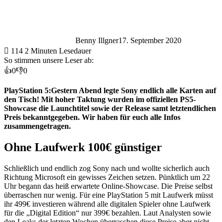
Benny Illgner
17. September 2020
114
2 Minuten Lesedauer
So stimmen unsere Leser ab:
👍
0
👎
0
PlayStation 5:Gestern Abend legte Sony endlich alle Karten auf
den Tisch! Mit hoher Taktung wurden im offiziellen PS5-
Showcase die Launchtitel sowie der Release samt letztendlichen
Preis bekanntgegeben. Wir haben für euch alle Infos
zusammengetragen.
Ohne Laufwerk 100€ günstiger
Schließlich und endlich zog Sony nach und wollte sicherlich auch
Richtung Microsoft ein gewisses Zeichen setzen. Pünktlich um 22
Uhr begann das heiß erwartete Online-Showcase. Die Preise selbst
überraschen nur wenig. Für eine PlayStation 5 mit Laufwerk müsst
ihr 499€ investieren während alle digitalen Spieler ohne Laufwerk
für die „Digital Edition“ nur 399€ bezahlen. Laut Analysten sowie
den Leaks der letzten Wochen überraschen diese Preise aber nicht.