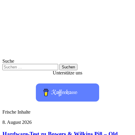
Suche
Suchen
nach:
Unterstütze uns
Kaffeekasse
Frische Inhalte
Hardware-
8. August 2026
Test
zu
Hardware-Test zu Bowers & Wilkins Pi8 – Old