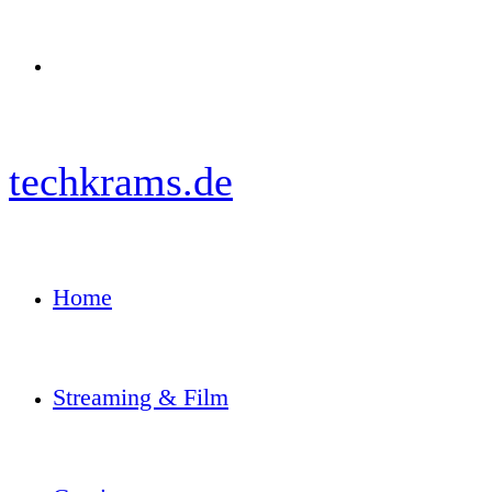
Menü
techkrams.de
Home
Streaming & Film