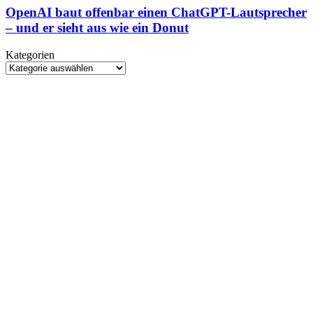
steigt
offenbar
OpenAI baut offenbar einen ChatGPT-Lautsprecher
beim
einen
– und er sieht aus wie ein Donut
Rebirth-
ChatGPT-
Nachfolger
Lautsprecher
aus
Kategorien
–
Kategorien
und
er
sieht
aus
wie
ein
Donut