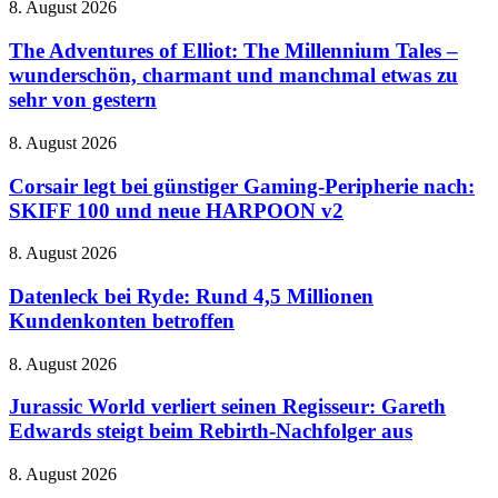
The
8. August 2026
den
Adventures
Horror
of
The Adventures of Elliot: The Millennium Tales –
mit
Elliot:
wunderschön, charmant und manchmal etwas zu
Schrottkarren
The
sehr von gestern
Millennium
Tales
Corsair
8. August 2026
–
legt
wunderschön,
bei
Corsair legt bei günstiger Gaming-Peripherie nach:
charmant
günstiger
und
SKIFF 100 und neue HARPOON v2
Gaming-
manchmal
Peripherie
etwas
Datenleck
8. August 2026
nach:
zu
bei
SKIFF
sehr
Ryde:
Datenleck bei Ryde: Rund 4,5 Millionen
100
von
Rund
Kundenkonten betroffen
und
gestern
4,5
neue
Millionen
HARPOON
Jurassic
8. August 2026
Kundenkonten
v2
World
betroffen
verliert
Jurassic World verliert seinen Regisseur: Gareth
seinen
Edwards steigt beim Rebirth-Nachfolger aus
Regisseur:
Gareth
OpenAI
8. August 2026
Edwards
baut