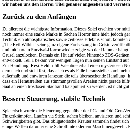
wir haben uns den Horror-Titel genauer angesehen und verraten,
Zurück zu den Anfängen
Zu allererst die wichtigste Information. Dieses Spiel erschien vor m
noch immer eine starke Marke in Sachen Horror inne hielt, jedoch gerad
Technik ein atmosphärisches sowie zeitloses Erlebnis schuf, konnten
„The Evil Within“ seine ganz eigene Fortsetzung im Geiste veröffent
und mit hartem Survival-Horror wieder zeigte wo der Hammer hängt. 
Grusel anzulocken. Damals ein Hit auf vielen Nintendo 3DS-Geräten 
entwickelt. Teil 1 bekam vor wenigen Tagen nun seinen Einstand auf
Zur Handlung: Resi-Heldin Jill Valentine erhält einen mysteriösen N
dem nach und stellt fest, dass sich es als Falle herausstellte somit 
außerhalb und entwirren langsam die teils überraschende Handlung.
dass ein Herausreißen aus stimmungsvollen Arealen nicht gerade hilfre
Saal an einen trostlosen Stadtrand katapultiert zu werden, ist nicht g
Bessere Steuerung, stabile Technik
Spielerisch wurde die Steuerung gegenüber der PC- und Old Gen-Versio
Fingerkrämpfen. Laufen via Stick, stehen bleiben, anvisieren und sc
Schwierigkeiten gibt. Das obligatorische Kräuter sammeln findet sich
einige Waffen darunter eine Schrotflinte oder ein Maschinengewehr. 