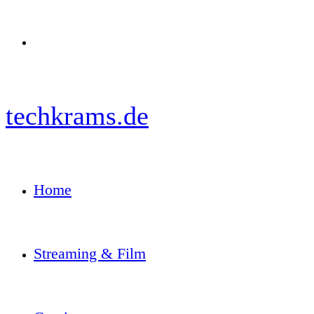
Menü
techkrams.de
Home
Streaming & Film