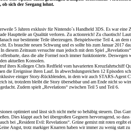
 ob sich der Seegang lohnt.
ittlerweile 5 Jahren exklusiv für Nintendo´s Handheld 3DS. Es war eine 
e Hauptteile an Qualität verloren. Zu actionreich! Zu chaotisch! Lautet
 danach nur bestimmte Teile überzeugen. Beispielsweise Teil 4, an dem
licht. Es brauchte neuen Schwung und es sollte bis zum Januar 2017 da
In diesem Zeitraum versuchte man jedoch mit dem Spiel „Revelations“
offenbarte, dass die alte Formel noch immer funktionierte. Deswegen 
 den aktuellen Konsolen.
otruf ihres Kollegen Chris Redfield vom havarierten Kreuzfahrtschiff 
nehmen die Ereignisse ihren Lauf. In abwechslungsreichen 12 Episoden sc
 Inklusive einiger Story-Rückblenden, in dem wir auch STARS-Agent C
ich ist, trotzdem bleibt die Story übersehbar und am Ende nicht so wir
ut gedacht. Zudem spielt „Revelations“ zwischen Teil 5 und Teil 6.
nen optimiert und lässt sich nicht mehr so behäbig steuern. Das Gamep
hießen. Dies klappt auch bei übergroßen Gegnern hervorragend, so das
 auch bei „Resident Evil: Revelations“. Grüne gemixt mit roten ergibt 
Keine Angst, trotz markiger Knarren haben wir immer zu wenig statt z