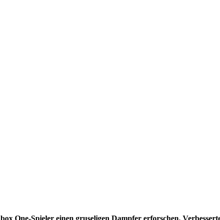
Xbox One-Spieler einen gruseligen Dampfer erforschen. Verbesserte