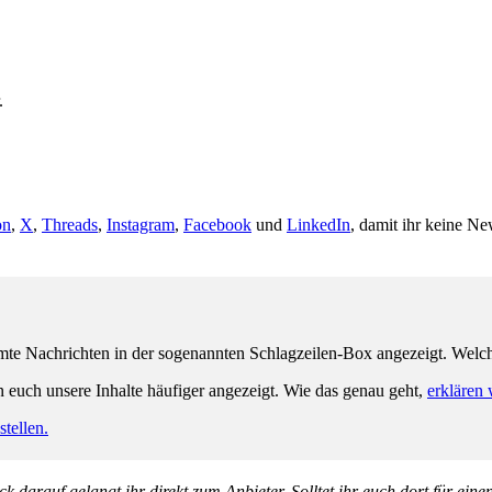
.
on
,
X
,
Threads
,
Instagram
,
Facebook
und
LinkedIn
, damit ihr keine Ne
e Nachrichten in der sogenannten Schlagzeilen-Box angezeigt. Welche 
n euch unsere Inhalte häufiger angezeigt. Wie das genau geht,
erklären 
tellen.
k darauf gelangt ihr direkt zum Anbieter. Solltet ihr euch dort für ein