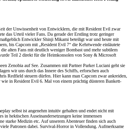
Zeit der Unwissenheit von Entwicklern, die mit Resident Evil zwar
e das Urteil vieler Fans. Da gerade der Erstling trotz geringer
 maßgeblich Entwickler Shinji Mikami beteiligt war und heute mit
uern, bis Capcom mit „Resident Evil 7“ die Kehrtwende einläutete
 die alten Fans mit deutlich weniger Bombast und mehr subtilem
wurde Teil 2 direkt für die Heimkonsolen von Sony & Microsoft
Queen Zenobia auf See. Zusammen mit Partner Parker Luciani geht sie
hlagen wir uns durch das Innere des Schiffs, erforschen auch
hris Redfield steuern dürfen. Hier kann man Capcom zwar ankreiden,
r wie in Resident Evil 6. Mal von einem prächtig düsteren Bankett-
lay selbst ist angenehm intuitiv gehalten und endet nicht mit
s es in hektischen Auseinandersetzungen keine immensen
eine starke Medizin etc. Auf unserem Abenteuer finden sich auch
u viele Patronen dabei. Survival-Horror in Vollendung. Aufmerksame