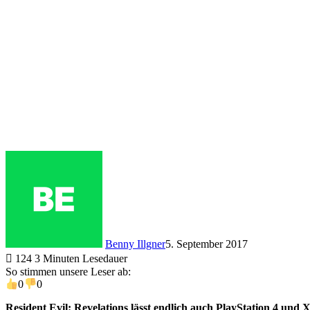
Benny Illgner
5. September 2017
124
3 Minuten Lesedauer
So stimmen unsere Leser ab:
0
0
Resident Evil: Revelations lässt endlich auch PlayStation 4 und 