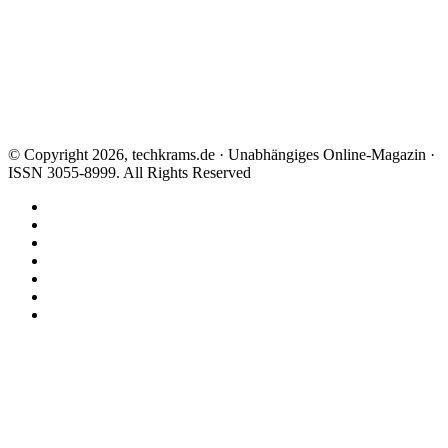
© Copyright 2026, techkrams.de · Unabhängiges Online-Magazin ·
ISSN 3055-8999. All Rights Reserved
Facebook
X
Instagram
Paypal
TikTok
RSS
Threads
Facebook
X
WhatsApp
Telegram
Schaltfläche
"Zurück
zum
Anfang"