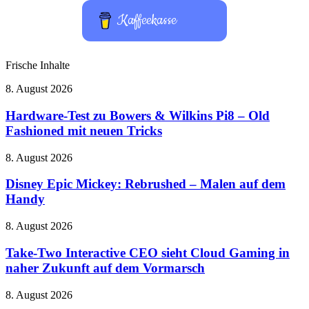
Kaffeekasse
Frische Inhalte
Hardware-
8. August 2026
Test
zu
Hardware-Test zu Bowers & Wilkins Pi8 – Old
Bowers
Fashioned mit neuen Tricks
&
Wilkins
Disney
8. August 2026
Pi8
Epic
–
Mickey:
Disney Epic Mickey: Rebrushed – Malen auf dem
Old
Rebrushed
Handy
Fashioned
–
mit
Malen
neuen
Take-
8. August 2026
auf
Tricks
Two
dem
Interactive
Take-Two Interactive CEO sieht Cloud Gaming in
Handy
CEO
naher Zukunft auf dem Vormarsch
sieht
Cloud
LEGO
8. August 2026
Gaming
feiert