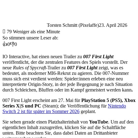
Torsten Schmitt (Pixelaffe)
23. April 2026
79
Weniger als eine Minute
So stimmen unsere Leser ab:
👍
0
👎
0
IO Interactive, hat einen neuen Trailer zu
007 First Light
veröffentlicht, der die zentralen Features des Spiels vorstellt. Der
neue
Rules of Spycraft
-Trailer zu
007 First Light
zeigt, was es
bedeutet, als moderner MI6-Rekrut zu agieren. Die 007-Nummer
muss sich erst verdient werden: Spieler:innen erleben eine neu
interpretierte Origin-Story, in der jede Begegnung je nach Situation
durch Schleichen, Bluffen oder im Kampf gemeistert werden kann
.
007 First Light erscheint am 27. Mai für
PlayStation 5 (PS5), Xbox
Series X|S und PC
(Steam); die Veröffentlichung für
Nintendo
Switch 2 ist für später im Sommer 2026
geplant.
Sie sehen gerade einen Platzhalterinhalt von
YouTube
. Um auf den
eigentlichen Inhalt zuzugreifen, klicken Sie auf die Schaltfläche
unten. Bitte beachten Sie, dass dabei Daten an Drittanbieter