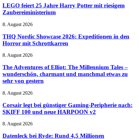
in
25
LEGO feiert 25 Jahre Harry Potter mit riesigem
naher
Jahre
Zaubereiministerium
Zukunft
Harry
auf
Potter
dem
THQ
8. August 2026
mit
Vormarsch
Nordic
riesigem
Showcase
THQ Nordic Showcase 2026: Expeditionen in den
Zaubereiministerium
2026:
Horror mit Schrottkarren
Expeditionen
in
The
8. August 2026
den
Adventures
Horror
of
The Adventures of Elliot: The Millennium Tales –
mit
Elliot:
wunderschön, charmant und manchmal etwas zu
Schrottkarren
The
sehr von gestern
Millennium
Tales
Corsair
8. August 2026
–
legt
wunderschön,
bei
Corsair legt bei günstiger Gaming-Peripherie nach:
charmant
günstiger
und
SKIFF 100 und neue HARPOON v2
Gaming-
manchmal
Peripherie
etwas
Datenleck
8. August 2026
nach:
zu
bei
SKIFF
sehr
Ryde:
Datenleck bei Ryde: Rund 4,5 Millionen
100
von