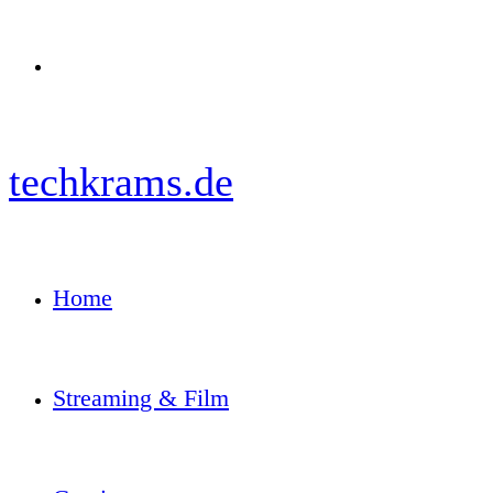
Menü
techkrams.de
Home
Streaming & Film