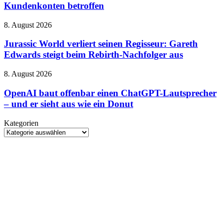
Rund
Kundenkonten betroffen
und
gestern
4,5
neue
Millionen
HARPOON
Jurassic
8. August 2026
Kundenkonten
v2
World
betroffen
verliert
Jurassic World verliert seinen Regisseur: Gareth
seinen
Edwards steigt beim Rebirth-Nachfolger aus
Regisseur:
Gareth
OpenAI
8. August 2026
Edwards
baut
steigt
offenbar
OpenAI baut offenbar einen ChatGPT-Lautsprecher
beim
einen
– und er sieht aus wie ein Donut
Rebirth-
ChatGPT-
Nachfolger
Lautsprecher
aus
Kategorien
–
Kategorien
und
er
sieht
aus
wie
ein
Donut