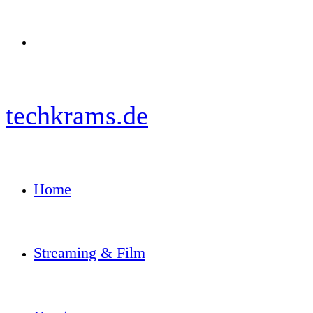
Menü
techkrams.de
Home
Streaming & Film