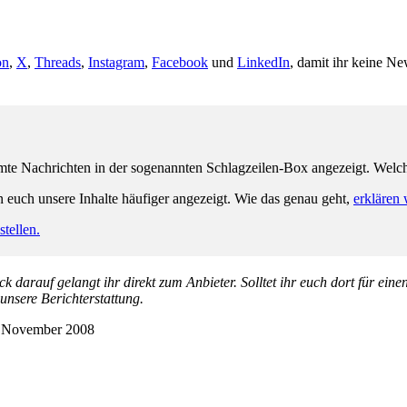
on
,
X
,
Threads
,
Instagram
,
Facebook
und
LinkedIn
, damit ihr keine Ne
e Nachrichten in der sogenannten Schlagzeilen-Box angezeigt. Welche 
n euch unsere Inhalte häufiger angezeigt. Wie das genau geht,
erklären 
tellen.
k darauf gelangt ihr direkt zum Anbieter. Solltet ihr euch dort für ein
 unsere Berichterstattung.
 November 2008