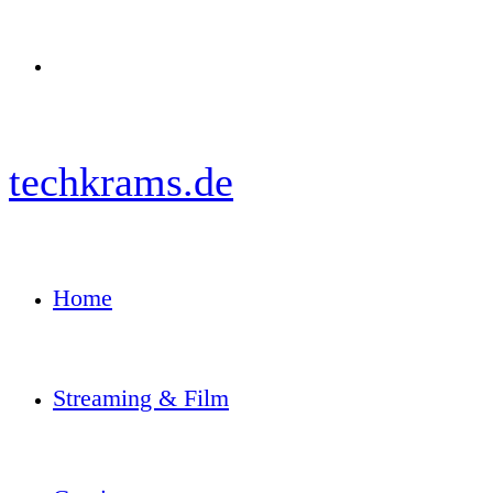
Menü
techkrams.de
Home
Streaming & Film