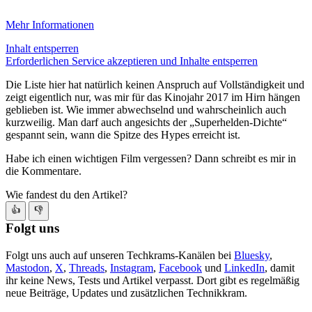
Mehr Informationen
Inhalt entsperren
Erforderlichen Service akzeptieren und Inhalte entsperren
Die Liste hier hat natürlich keinen Anspruch auf Vollständigkeit und
zeigt eigentlich nur, was mir für das Kinojahr 2017 im Hirn hängen
geblieben ist. Wie immer abwechselnd und wahrscheinlich auch
kurzweilig. Man darf auch angesichts der „Superhelden-Dichte“
gespannt sein, wann die Spitze des Hypes erreicht ist.
Habe ich einen wichtigen Film vergessen? Dann schreibt es mir in
die Kommentare.
Wie fandest du den Artikel?
👍
👎
Folgt uns
Folgt uns auch auf unseren Techkrams-Kanälen bei
Bluesky
,
Mastodon
,
X
,
Threads
,
Instagram
,
Facebook
und
LinkedIn
, damit
ihr keine News, Tests und Artikel verpasst. Dort gibt es regelmäßig
neue Beiträge, Updates und zusätzlichen Technikkram.