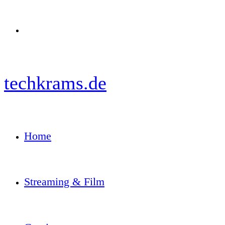
Menü
techkrams.de
Home
Streaming & Film