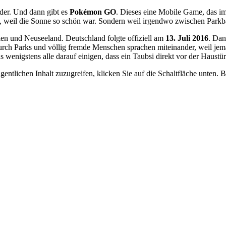
eder. Und dann gibt es
Pokémon GO
. Dieses eine Mobile Game, das im
ht, weil die Sonne so schön war. Sondern weil irgendwo zwischen Park
n und Neuseeland. Deutschland folgte offiziell am
13. Juli 2016
. Dan
rch Parks und völlig fremde Menschen sprachen miteinander, weil jema
 wenigstens alle darauf einigen, dass ein Taubsi direkt vor der Haustü
gentlichen Inhalt zuzugreifen, klicken Sie auf die Schaltfläche unten. 