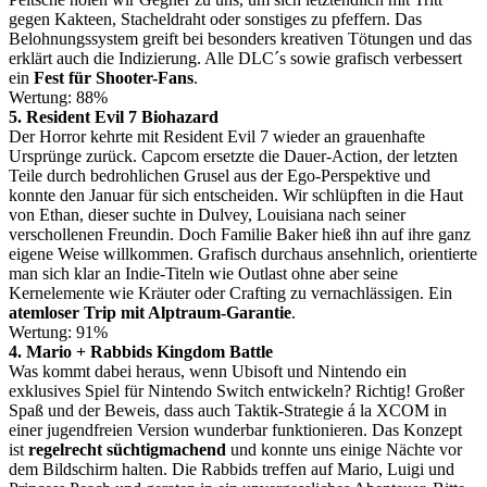
gegen Kakteen, Stacheldraht oder sonstiges zu pfeffern. Das
Belohnungssystem greift bei besonders kreativen Tötungen und das
erklärt auch die Indizierung. Alle DLC´s sowie grafisch verbessert
ein
Fest für Shooter-Fans
.
Wertung: 88%
5. Resident Evil 7 Biohazard
Der Horror kehrte mit Resident Evil 7 wieder an grauenhafte
Ursprünge zurück. Capcom ersetzte die Dauer-Action, der letzten
Teile durch bedrohlichen Grusel aus der Ego-Perspektive und
konnte den Januar für sich entscheiden. Wir schlüpften in die Haut
von Ethan, dieser suchte in Dulvey, Louisiana nach seiner
verschollenen Freundin. Doch Familie Baker hieß ihn auf ihre ganz
eigene Weise willkommen. Grafisch durchaus ansehnlich, orientierte
man sich klar an Indie-Titeln wie Outlast ohne aber seine
Kernelemente wie Kräuter oder Crafting zu vernachlässigen. Ein
atemloser Trip mit Alptraum-Garantie
.
Wertung: 91%
4. Mario + Rabbids Kingdom Battle
Was kommt dabei heraus, wenn Ubisoft und Nintendo ein
exklusives Spiel für Nintendo Switch entwickeln? Richtig! Großer
Spaß und der Beweis, dass auch Taktik-Strategie á la XCOM in
einer jugendfreien Version wunderbar funktionieren. Das Konzept
ist
regelrecht süchtigmachend
und konnte uns einige Nächte vor
dem Bildschirm halten. Die Rabbids treffen auf Mario, Luigi und