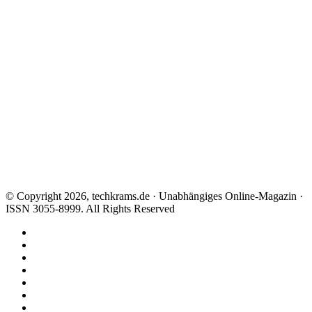
© Copyright 2026, techkrams.de · Unabhängiges Online-Magazin ·
ISSN 3055-8999. All Rights Reserved
Facebook
X
Instagram
Paypal
TikTok
RSS
Threads