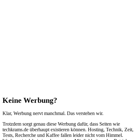
Facebook
X
WhatsApp
Telegram
Schaltfläche
"Zurück
zum
Anfang"
Schließen
Keine Werbung?
Klar, Werbung nervt manchmal. Das verstehen wir.
Trotzdem sorgt genau diese Werbung dafür, dass Seiten wie
techkrams.de überhaupt existieren können. Hosting, Technik, Zeit,
Tests, Recherche und Kaffee fallen leider nicht vom Himmel.