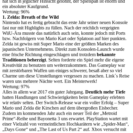
hat sich in jeglicher Hinsicht gelohnt, der Spielspaß ist enorm und
ein absoluter Kaufgrund.
Wertung: 96%
1. Zelda: Breath of the Wild
Nintendo hat es fertig gebracht das erste Jahr seiner neuen Konsole
fast nur mit Highlights zu füllen. Nach der reichlich vergeigten
WiiU-Ära musste das natürlich auch sein, konnte jedoch mit Ports
bzw. Nachfolgern von Mario Kart oder Splatoon auf hier punkten.
Zelda ist gewiss mit Super Mario eine der größten Marken des
japanischen Unternehmens. Direkt zum Konsolen-Launch wurde
eine frische Richtung eingeschlagen und trotzdem
bekannte
Traditionen beherzigt
. Selten forderte ein Spiel mehr die eigene
Kreativität zu benutzen um weiterzukommen. Das Gameplay war
mit zerstörbaren Waffen um einiges schwerer, besaß aber so viel
Charme um diese Umstellungen vergessen zu machen. Link´s Reise
waren uns mehrere Nächte wert. Ein Meisterwerk!
Wertung: 97%
Alles in allem war 2017 ein guter Jahrgang.
Deutlich mehr Tiefe
hatten Handlungen und Schwierigkeiten beim Gameplay erlebten
wir relativ selten. Der Switch-Release war ein voller Erfolg – Super
Mario und Zelda die Kirschen auf dem übergroßen Eisbecher.
Zudem im kommenden Jahr auch ein neuer Teil der „Metroid
Prime“-Reihe und Bayonetta 3 uns erwartet. PlayStation wartet mit
einer Vielzahl von vermeintlichen Hochkarätern wie „Spider-Man“,
„Days Gone“ und „The Last of Us Part 2“ auf. Xbox versucht mit