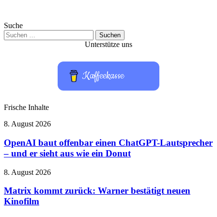
Suche
Suchen
nach:
Unterstütze uns
Kaffeekasse
Frische Inhalte
OpenAI
8. August 2026
baut
offenbar
OpenAI baut offenbar einen ChatGPT-Lautsprecher
einen
– und er sieht aus wie ein Donut
ChatGPT-
Lautsprecher
Matrix
8. August 2026
–
kommt
und
zurück:
Matrix kommt zurück: Warner bestätigt neuen
er
Warner
Kinofilm
sieht
bestätigt
aus
neuen