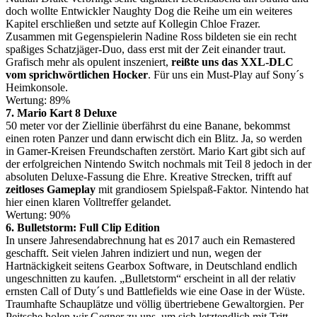
doch wollte Entwickler Naughty Dog die Reihe um ein weiteres
Kapitel erschließen und setzte auf Kollegin Chloe Frazer.
Zusammen mit Gegenspielerin Nadine Ross bildeten sie ein recht
spaßiges Schatzjäger-Duo, dass erst mit der Zeit einander traut.
Grafisch mehr als opulent inszeniert,
reißte uns das XXL-DLC
vom sprichwörtlichen Hocker
. Für uns ein Must-Play auf Sony´s
Heimkonsole.
Wertung: 89%
7. Mario Kart 8 Deluxe
50 meter vor der Ziellinie überfährst du eine Banane, bekommst
einen roten Panzer und dann erwischt dich ein Blitz. Ja, so werden
in Gamer-Kreisen Freundschaften zerstört. Mario Kart gibt sich auf
der erfolgreichen Nintendo Switch nochmals mit Teil 8 jedoch in der
absoluten Deluxe-Fassung die Ehre. Kreative Strecken, trifft auf
zeitloses Gameplay
mit grandiosem Spielspaß-Faktor. Nintendo hat
hier einen klaren Volltreffer gelandet.
Wertung: 90%
6. Bulletstorm: Full Clip Edition
In unsere Jahresendabrechnung hat es 2017 auch ein Remastered
geschafft. Seit vielen Jahren indiziert und nun, wegen der
Hartnäckigkeit seitens Gearbox Software, in Deutschland endlich
ungeschnitten zu kaufen. „Bulletstorm“ erscheint in all der relativ
ernsten Call of Duty´s und Battlefields wie eine Oase in der Wüste.
Traumhafte Schauplätze und völlig übertriebene Gewaltorgien. Per
Peitsche holen wir Gegner zu uns, um sich letztendlich mit Tritt