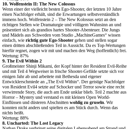
10. Wolfenstein II: The New Colossus
Wenn einer der vielleicht besten Ego-Shooter, der letzten 10 Jahre
einen Nachfolger erhält, sind die Erwartungen selbstverständlich
immens hoch. Wolfenstein 2 – The New Kolossus setzt an den
richtigen Stellen wie Dramaturgie und völligem Wahnsinn an und
präsentiert sich als grandios hartes Shooter-Abenteuer. Die Jungs
und Mädels aus Schweden vom Studio „MachineGames“ wissen
einfach, wie
richtig gute Ego-Shooter
gehen und stellen sogar
einen dritten abschließenden Teil in Aussicht. Da es Top-Wertungen
hierfür regnet, zogen wir mit und machen den Weg (hoffentlich) frei.
Wertung: 87%
9. The Evil Within 2
Großmeister Shinji Mikami, der Kopf hinter der Resident Evil-Reihe
und mit Teil 4 Wegweiser in frische Shooter-Gefilde setzte sich vor
einigen Jahr ab und arbeitete mit Bethesda und eigener
Entwicklerschmiede an „The Evil Within“. Der geistige Nachfolger
von Resident Evil4 setzte auf Schocker und Terror sowie eine recht
verwirrende Story, die auch am Ende unklar blieb. Teil 2 machte aus
Horror – Mystery und verstand es mit kleinen Open World-
Einflüssen und düsteren Abschnitten
wohlig zu gruseln
. Wir
konnten nicht anders und spielten es am Stück durch. Wenn das
nichts heißt.
Wertung: 88%
8. Uncharted: The Lost Legacy
Nathan Drake verbringt seine digitalen Lebensabend am Strand und