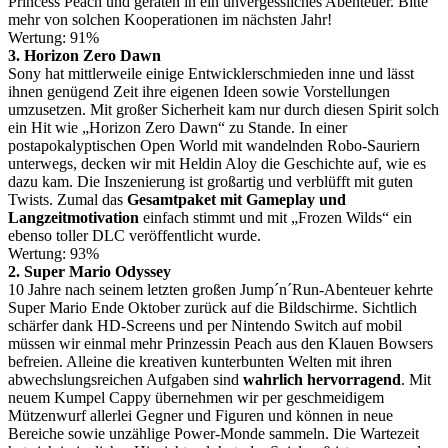
Princess Peach und geraten in ein unvergessliches Abenteuer. Bitte
mehr von solchen Kooperationen im nächsten Jahr!
Wertung: 91%
3. Horizon Zero Dawn
Sony hat mittlerweile einige Entwicklerschmieden inne und lässt
ihnen genügend Zeit ihre eigenen Ideen sowie Vorstellungen
umzusetzen. Mit großer Sicherheit kam nur durch diesen Spirit solch
ein Hit wie „Horizon Zero Dawn“ zu Stande. In einer
postapokalyptischen Open World mit wandelnden Robo-Sauriern
unterwegs, decken wir mit Heldin Aloy die Geschichte auf, wie es
dazu kam. Die Inszenierung ist großartig und verblüfft mit guten
Twists. Zumal das
Gesamtpaket mit Gameplay und
Langzeitmotivation
einfach stimmt und mit „Frozen Wilds“ ein
ebenso toller DLC veröffentlicht wurde.
Wertung: 93%
2. Super Mario Odyssey
10 Jahre nach seinem letzten großen Jump´n´Run-Abenteuer kehrte
Super Mario Ende Oktober zurück auf die Bildschirme. Sichtlich
schärfer dank HD-Screens und per Nintendo Switch auf mobil
müssen wir einmal mehr Prinzessin Peach aus den Klauen Bowsers
befreien. Alleine die kreativen kunterbunten Welten mit ihren
abwechslungsreichen Aufgaben sind
wahrlich hervorragend
. Mit
neuem Kumpel Cappy übernehmen wir per geschmeidigem
Mützenwurf allerlei Gegner und Figuren und können in neue
Bereiche sowie unzählige Power-Monde sammeln. Die Wartezeit