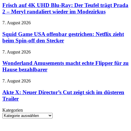
4K
Frisch auf 4K UHD Blu-Ray: Der Teufel trägt Prada
ordnet
UHD
Änderungen
2 – Meryl randaliert wieder im Modezirkus
Blu-
bei
Ray:
Facebook
Squid
7. August 2026
Der
und
Game
Teufel
Instagram
USA
Squid Game USA offenbar gestrichen: Netflix zieht
trägt
an
offenbar
beim Spin-off den Stecker
Prada
gestrichen:
2
Netflix
–
Wonderland
7. August 2026
zieht
Meryl
Amusements
beim
randaliert
macht
Wonderland Amusements macht echte Flipper für zu
Spin-
wieder
echte
Hause bezahlbarer
off
im
Flipper
den
Modezirkus
für
Stecker
Akte
7. August 2026
zu
X:
Hause
Neuer
Akte X: Neuer Director’s Cut zeigt sich im düsteren
bezahlbarer
Director’s
Trailer
Cut
zeigt
Kategorien
sich
Kategorien
im
düsteren
Trailer