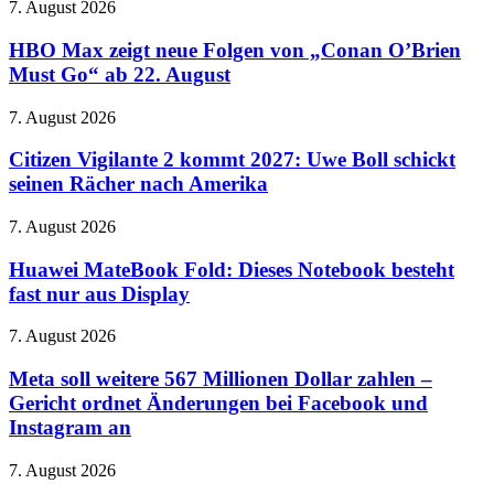
wie
HBO
7. August 2026
Kinofilm
ein
Max
Donut
zeigt
HBO Max zeigt neue Folgen von „Conan O’Brien
neue
Must Go“ ab 22. August
Folgen
von
Citizen
7. August 2026
„Conan
Vigilante
O’Brien
2
Citizen Vigilante 2 kommt 2027: Uwe Boll schickt
Must
kommt
seinen Rächer nach Amerika
Go“
2027:
ab
Uwe
22.
Huawei
7. August 2026
Boll
August
MateBook
schickt
Fold:
Huawei MateBook Fold: Dieses Notebook besteht
seinen
Dieses
fast nur aus Display
Rächer
Notebook
nach
besteht
Amerika
Meta
7. August 2026
fast
soll
nur
weitere
Meta soll weitere 567 Millionen Dollar zahlen –
aus
567
Gericht ordnet Änderungen bei Facebook und
Display
Millionen
Instagram an
Dollar
zahlen
Frisch
7. August 2026
–
auf
Gericht