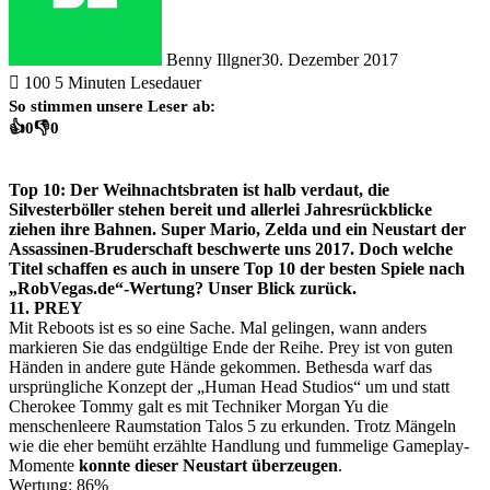
Benny Illgner
30. Dezember 2017
100
5 Minuten Lesedauer
So stimmen unsere Leser ab:
👍
0
👎
0
Top 10: Der Weihnachtsbraten ist halb verdaut, die
Silvesterböller stehen bereit und allerlei Jahresrückblicke
ziehen ihre Bahnen. Super Mario, Zelda und ein Neustart der
Assassinen-Bruderschaft beschwerte uns 2017. Doch welche
Titel schaffen es auch in unsere Top 10 der besten Spiele nach
„RobVegas.de“-Wertung? Unser Blick zurück.
11. PREY
Mit Reboots ist es so eine Sache. Mal gelingen, wann anders
markieren Sie das endgültige Ende der Reihe. Prey ist von guten
Händen in andere gute Hände gekommen. Bethesda warf das
ursprüngliche Konzept der „Human Head Studios“ um und statt
Cherokee Tommy galt es mit Techniker Morgan Yu die
menschenleere Raumstation Talos 5 zu erkunden. Trotz Mängeln
wie die eher bemüht erzählte Handlung und fummelige Gameplay-
Momente
konnte dieser Neustart überzeugen
.
Wertung: 86%