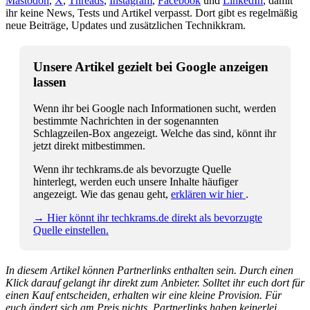
Mastodon
,
X
,
Threads
,
Instagram
,
Facebook
und
LinkedIn
, damit
ihr keine News, Tests und Artikel verpasst. Dort gibt es regelmäßig
neue Beiträge, Updates und zusätzlichen Technikkram.
Unsere Artikel gezielt bei Google anzeigen
lassen
Wenn ihr bei Google nach Informationen sucht, werden
bestimmte Nachrichten in der sogenannten
Schlagzeilen-Box angezeigt. Welche das sind, könnt ihr
jetzt direkt mitbestimmen.
Wenn ihr techkrams.de als bevorzugte Quelle
hinterlegt, werden euch unsere Inhalte häufiger
angezeigt. Wie das genau geht,
erklären wir hier
.
→ Hier könnt ihr techkrams.de direkt als bevorzugte
Quelle einstellen.
In diesem Artikel können Partnerlinks enthalten sein. Durch einen
Klick darauf gelangt ihr direkt zum Anbieter. Solltet ihr euch dort für
einen Kauf entscheiden, erhalten wir eine kleine Provision. Für
euch ändert sich am Preis nichts. Partnerlinks haben keinerlei