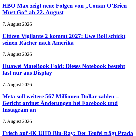
Donut
zeigt
HBO Max zeigt neue Folgen von „Conan O’Brien
neue
Must Go“ ab 22. August
Folgen
von
Citizen
7. August 2026
„Conan
Vigilante
O’Brien
2
Citizen Vigilante 2 kommt 2027: Uwe Boll schickt
Must
kommt
seinen Rächer nach Amerika
Go“
2027:
ab
Uwe
22.
Huawei
7. August 2026
Boll
August
MateBook
schickt
Fold:
Huawei MateBook Fold: Dieses Notebook besteht
seinen
Dieses
fast nur aus Display
Rächer
Notebook
nach
besteht
Amerika
Meta
7. August 2026
fast
soll
nur
weitere
Meta soll weitere 567 Millionen Dollar zahlen –
aus
567
Gericht ordnet Änderungen bei Facebook und
Display
Millionen
Instagram an
Dollar
zahlen
Frisch
7. August 2026
–
auf
Gericht
4K
Frisch auf 4K UHD Blu-Ray: Der Teufel trägt Prada
ordnet