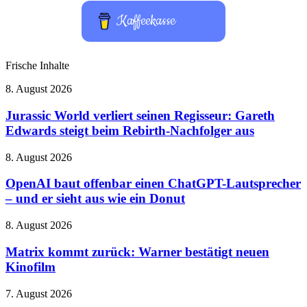
Kaffeekasse
Frische Inhalte
Jurassic
8. August 2026
World
verliert
Jurassic World verliert seinen Regisseur: Gareth
seinen
Edwards steigt beim Rebirth-Nachfolger aus
Regisseur:
Gareth
OpenAI
8. August 2026
Edwards
baut
steigt
offenbar
OpenAI baut offenbar einen ChatGPT-Lautsprecher
beim
einen
– und er sieht aus wie ein Donut
Rebirth-
ChatGPT-
Nachfolger
Lautsprecher
aus
Matrix
8. August 2026
–
kommt
und
zurück:
Matrix kommt zurück: Warner bestätigt neuen
er
Warner
Kinofilm
sieht
bestätigt
aus
neuen
wie
HBO
7. August 2026
Kinofilm
ein
Max