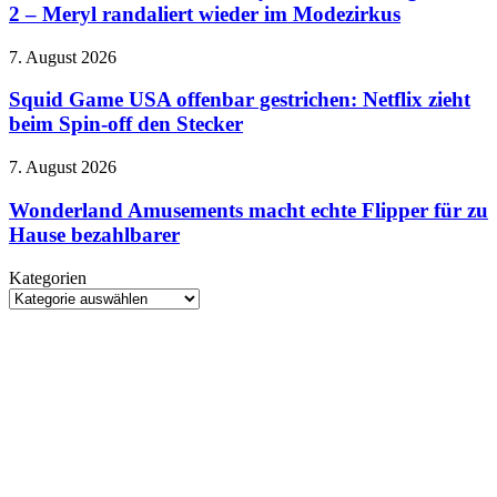
UHD
Änderungen
2 – Meryl randaliert wieder im Modezirkus
Blu-
bei
Ray:
Facebook
Squid
7. August 2026
Der
und
Game
Teufel
Instagram
USA
Squid Game USA offenbar gestrichen: Netflix zieht
trägt
an
offenbar
beim Spin-off den Stecker
Prada
gestrichen:
2
Netflix
–
Wonderland
7. August 2026
zieht
Meryl
Amusements
beim
randaliert
macht
Wonderland Amusements macht echte Flipper für zu
Spin-
wieder
echte
Hause bezahlbarer
off
im
Flipper
den
Modezirkus
für
Stecker
Kategorien
zu
Kategorien
Hause
bezahlbarer