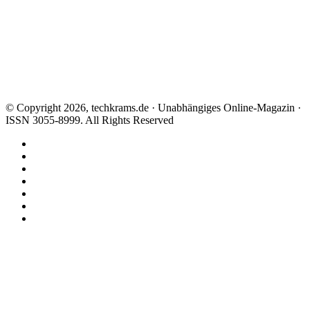
© Copyright 2026, techkrams.de · Unabhängiges Online-Magazin ·
ISSN 3055-8999. All Rights Reserved
Facebook
X
Instagram
Paypal
TikTok
RSS
Threads
Facebook
X
WhatsApp
Telegram
Schaltfläche
"Zurück
zum
Anfang"