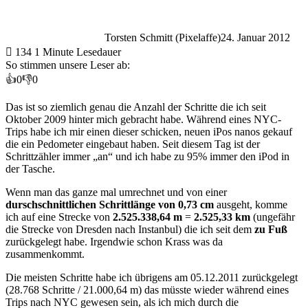
Torsten Schmitt (Pixelaffe)
24. Januar 2012
134
1 Minute Lesedauer
So stimmen unsere Leser ab:
👍
0
👎
0
Das ist so ziemlich genau die Anzahl der Schritte die ich seit
Oktober 2009 hinter mich gebracht habe. Während eines NYC-
Trips habe ich mir einen dieser schicken, neuen iPos nanos gekauf
die ein Pedometer eingebaut haben. Seit diesem Tag ist der
Schrittzähler immer „an“ und ich habe zu 95% immer den iPod in
der Tasche.
Wenn man das ganze mal umrechnet und von einer
durschschnittlichen Schrittlänge von 0,73 cm
ausgeht, komme
ich auf eine Strecke von
2.525.338,64 m
=
2.525,33 km
(ungefähr
die Strecke von Dresden nach Instanbul) die ich seit dem
zu Fuß
zurückgelegt habe. Irgendwie schon Krass was da
zusammenkommt.
Die meisten Schritte habe ich übrigens am 05.12.2011 zurückgelegt
(28.768 Schritte / 21.000,64 m) das müsste wieder während eines
Trips nach NYC gewesen sein, als ich mich durch die