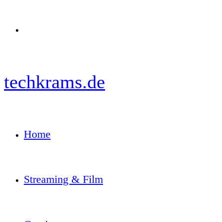
Menü
techkrams.de
Home
Streaming & Film