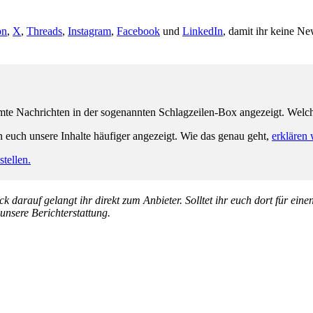
on
,
X
,
Threads
,
Instagram
,
Facebook
und
LinkedIn
, damit ihr keine Ne
e Nachrichten in der sogenannten Schlagzeilen-Box angezeigt. Welche 
n euch unsere Inhalte häufiger angezeigt. Wie das genau geht,
erklären 
tellen.
k darauf gelangt ihr direkt zum Anbieter. Solltet ihr euch dort für ein
 unsere Berichterstattung.