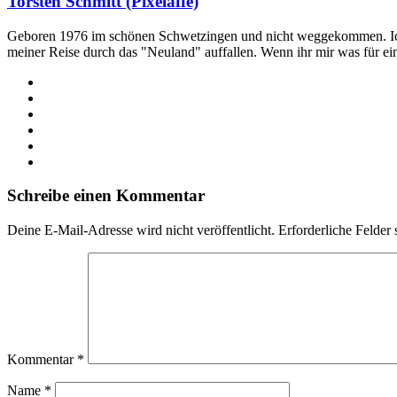
Torsten Schmitt (Pixelaffe)
Geboren 1976 im schönen Schwetzingen und nicht weggekommen. Ich hab
meiner Reise durch das "Neuland" auffallen. Wenn ihr mir was für e
Webseite
Facebook
X
LinkedIn
YouTube
Instagram
Schreibe einen Kommentar
Deine E-Mail-Adresse wird nicht veröffentlicht.
Erforderliche Felder 
Kommentar
*
Name
*