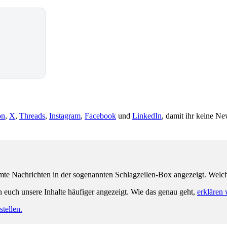
on
,
X
,
Threads
,
Instagram
,
Facebook
und
LinkedIn
, damit ihr keine Ne
e Nachrichten in der sogenannten Schlagzeilen-Box angezeigt. Welche 
n euch unsere Inhalte häufiger angezeigt. Wie das genau geht,
erklären 
tellen.