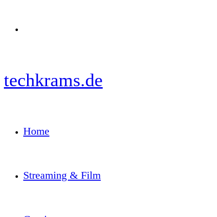
Menü
techkrams.de
Home
Streaming & Film