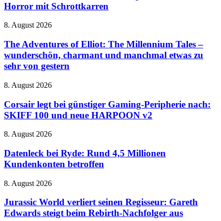
2026:
Horror mit Schrottkarren
Expeditionen
in
The
8. August 2026
den
Adventures
Horror
of
The Adventures of Elliot: The Millennium Tales –
mit
Elliot:
wunderschön, charmant und manchmal etwas zu
Schrottkarren
The
sehr von gestern
Millennium
Tales
Corsair
8. August 2026
–
legt
wunderschön,
bei
Corsair legt bei günstiger Gaming-Peripherie nach:
charmant
günstiger
und
SKIFF 100 und neue HARPOON v2
Gaming-
manchmal
Peripherie
etwas
Datenleck
8. August 2026
nach:
zu
bei
SKIFF
sehr
Ryde:
Datenleck bei Ryde: Rund 4,5 Millionen
100
von
Rund
Kundenkonten betroffen
und
gestern
4,5
neue
Millionen
HARPOON
Jurassic
8. August 2026
Kundenkonten
v2
World
betroffen
verliert
Jurassic World verliert seinen Regisseur: Gareth
seinen
Edwards steigt beim Rebirth-Nachfolger aus
Regisseur: