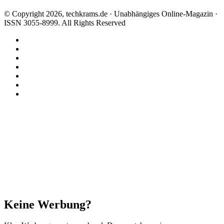
© Copyright 2026, techkrams.de · Unabhängiges Online-Magazin ·
ISSN 3055-8999. All Rights Reserved
Facebook
X
Instagram
Paypal
TikTok
RSS
Threads
Facebook
X
WhatsApp
Telegram
Schaltfläche
"Zurück
zum
Anfang"
Schließen
Keine Werbung?