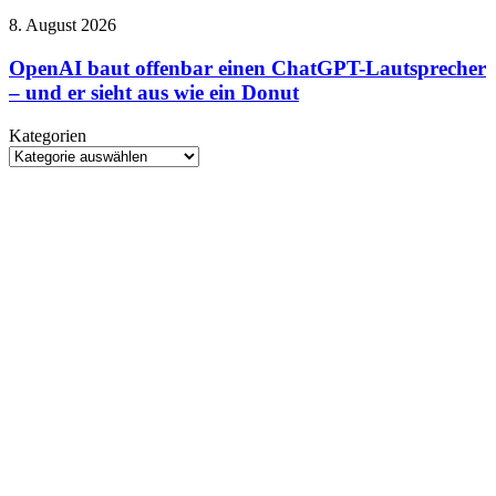
Gareth
OpenAI
8. August 2026
Edwards
baut
steigt
offenbar
OpenAI baut offenbar einen ChatGPT-Lautsprecher
beim
einen
– und er sieht aus wie ein Donut
Rebirth-
ChatGPT-
Nachfolger
Lautsprecher
aus
Kategorien
–
Kategorien
und
er
sieht
aus
wie
ein
Donut