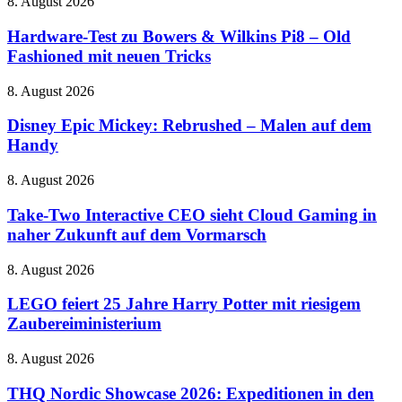
Hardware-
8. August 2026
Test
zu
Hardware-Test zu Bowers & Wilkins Pi8 – Old
Bowers
Fashioned mit neuen Tricks
&
Wilkins
Disney
8. August 2026
Pi8
Epic
–
Mickey:
Disney Epic Mickey: Rebrushed – Malen auf dem
Old
Rebrushed
Handy
Fashioned
–
mit
Malen
neuen
Take-
8. August 2026
auf
Tricks
Two
dem
Interactive
Take-Two Interactive CEO sieht Cloud Gaming in
Handy
CEO
naher Zukunft auf dem Vormarsch
sieht
Cloud
LEGO
8. August 2026
Gaming
feiert
in
25
LEGO feiert 25 Jahre Harry Potter mit riesigem
naher
Jahre
Zaubereiministerium
Zukunft
Harry
auf
Potter
dem
THQ
8. August 2026
mit
Vormarsch
Nordic
riesigem
Showcase
THQ Nordic Showcase 2026: Expeditionen in den
Zaubereiministerium