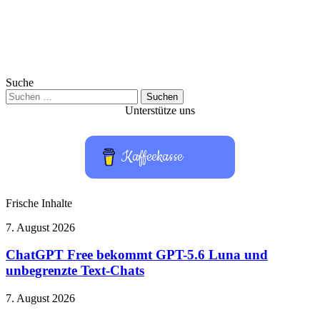
Suche
Suchen
nach:
Unterstütze uns
Kaffeekasse
Frische Inhalte
ChatGPT
7. August 2026
Free
bekommt
ChatGPT Free bekommt GPT-5.6 Luna und
GPT-
unbegrenzte Text-Chats
5.6
Luna
Primetime:
7. August 2026
und
Robert
unbegrenzte