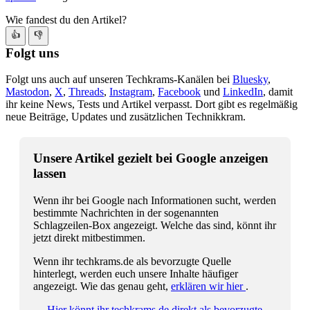
Wie fandest du den Artikel?
👍
👎
Folgt uns
Folgt uns auch auf unseren Techkrams-Kanälen bei
Bluesky
,
Mastodon
,
X
,
Threads
,
Instagram
,
Facebook
und
LinkedIn
, damit
ihr keine News, Tests und Artikel verpasst. Dort gibt es regelmäßig
neue Beiträge, Updates und zusätzlichen Technikkram.
Unsere Artikel gezielt bei Google anzeigen
lassen
Wenn ihr bei Google nach Informationen sucht, werden
bestimmte Nachrichten in der sogenannten
Schlagzeilen-Box angezeigt. Welche das sind, könnt ihr
jetzt direkt mitbestimmen.
Wenn ihr techkrams.de als bevorzugte Quelle
hinterlegt, werden euch unsere Inhalte häufiger
angezeigt. Wie das genau geht,
erklären wir hier
.
→ Hier könnt ihr techkrams.de direkt als bevorzugte