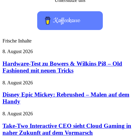
Unterstütze uns
Kaffeekasse
Frische Inhalte
Hardware-
8. August 2026
Test
zu
Hardware-Test zu Bowers & Wilkins Pi8 – Old
Bowers
Fashioned mit neuen Tricks
&
Wilkins
Disney
8. August 2026
Pi8
Epic
–
Mickey:
Disney Epic Mickey: Rebrushed – Malen auf dem
Old
Rebrushed
Handy
Fashioned
–
mit
Malen
neuen
Take-
8. August 2026
auf
Tricks
Two
dem
Interactive
Take-Two Interactive CEO sieht Cloud Gaming in
Handy
CEO
naher Zukunft auf dem Vormarsch
sieht