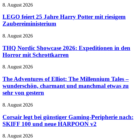
Cloud
LEGO
8. August 2026
Gaming
feiert
in
25
LEGO feiert 25 Jahre Harry Potter mit riesigem
naher
Jahre
Zaubereiministerium
Zukunft
Harry
auf
Potter
dem
THQ
8. August 2026
mit
Vormarsch
Nordic
riesigem
Showcase
THQ Nordic Showcase 2026: Expeditionen in den
Zaubereiministerium
2026:
Horror mit Schrottkarren
Expeditionen
in
The
8. August 2026
den
Adventures
Horror
of
The Adventures of Elliot: The Millennium Tales –
mit
Elliot:
wunderschön, charmant und manchmal etwas zu
Schrottkarren
The
sehr von gestern
Millennium
Tales
Corsair
8. August 2026
–
legt
wunderschön,
bei
Corsair legt bei günstiger Gaming-Peripherie nach:
charmant
günstiger
und
SKIFF 100 und neue HARPOON v2
Gaming-
manchmal
Peripherie
etwas
Datenleck
8. August 2026
nach:
zu