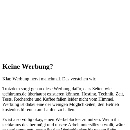
Schließen
Keine Werbung?
Klar, Werbung nervt manchmal. Das verstehen wir.
Trotzdem sorgt genau diese Werbung dafür, dass Seiten wie
techkrams.de überhaupt existieren können. Hosting, Technik, Zeit,
Tests, Recherche und Kaffee fallen leider nicht vom Himmel.
Werbung ist dabei eine der wenigen Möglichkeiten, den Betrieb
kostenlos für euch am Laufen zu halten.
Es ist also völlig okay, einen Werbeblocker zu nutzen. Wenn ihr
techkrams.de aber mögt und unsere Arbeit unterstützen wollt, wäre
es verdammt nett, wenn ihr den Werbeblocker für unsere Seite