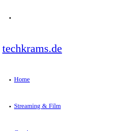
Menü
techkrams.de
Home
Streaming & Film