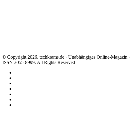
© Copyright 2026, techkrams.de · Unabhängiges Online-Magazin ·
ISSN 3055-8999. All Rights Reserved
Facebook
X
Instagram
Paypal
TikTok
RSS
Threads
Facebook
X
WhatsApp
Telegram
Schaltfläche
"Zurück
zum
Anfang"