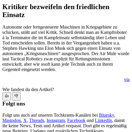
Kritiker bezweifeln den friedlichen
Einsatz
Autonome oder ferngesteuerte Maschinen in Kriegsgebiete zu
schicken, stößt auf viel Kritik. Schnell denkt man an Kampfroboter
á la Terminator die im Kampfeinsatz selbstständig über Leben und
Tod entscheiden sollen. Bereits in der Vergangenheit haben u.a.
Stephen Hawking uns Elon Musk sich gegen einen Einsatz von
autonomen „Kriegsmaschinen“ ausgesprochen. Der Air Mule wurde
laut Tactical Robotics zwar explizit für Rettungsmissionen
entwickelt, aber wie sooft kann jede Technik auch zu ihrem
Gegenteil eingesetzt werden.
via
Wie fandest du den Artikel?
👍
👎
Folgt uns
Folgt uns auch auf unseren Techkrams-Kanälen bei
Bluesky
,
Mastodon
,
X
,
Threads
,
Instagram
,
Facebook
und
LinkedIn
, damit
ihr keine News, Tests und Artikel verpasst. Dort gibt es regelmäßig
neue Beiträge, Updates und zusätzlichen Technikkram.