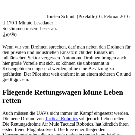
Torsten Schmitt (Pixelaffe)
16. Februar 2016
170
1 Minute Lesedauer
So stimmen unsere Leser ab:
👍
0
👎
0
Wenn wir von Drohnen sprechen, darf man neben den Drohnen für
den privaten und industriellen Einsatz nicht den Einsatz im
militärischen Sektor vergessen. Autonome Drohnen bringen auch
hier große Vorteile mit sich, so können sie unbemannt in
Krisengebieten eingesetzt werden, ohne eine Besatzung zu
gefährden. Der Pilot sitzt weit entfernt in an einem sicheren Ort und
greift ggf. ein.
Fliegende Rettungswagen könne Leben
retten
Auch müssen die UAVs nicht immer im Kampf eingesetzt werden.
Die neue Drohne von
Tactical Robotics
soll jedoch Leben retten.
Die Rettungsdrohne Air Mule Tactical Robotics, hat kürzlich ihren
ersten freien Flug absolviert. Die Idee einer fliegenden
Versorgungsdrohne die u.a. auch verletzte tragen kann ist alles