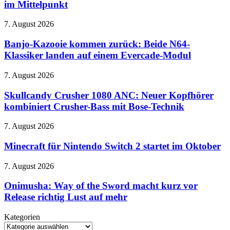
Lizzie
im Mittelpunkt
Borden
steht
Banjo-
7. August 2026
ab
Kazooie
September
kommen
Banjo-Kazooie kommen zurück: Beide N64-
im
zurück:
Klassiker landen auf einem Evercade-Modul
Mittelpunkt
Beide
N64-
Skullcandy
7. August 2026
Klassiker
Crusher
landen
1080
Skullcandy Crusher 1080 ANC: Neuer Kopfhörer
auf
ANC:
kombiniert Crusher-Bass mit Bose-Technik
einem
Neuer
Evercade-
Kopfhörer
Modul
Minecraft
7. August 2026
kombiniert
für
Crusher-
Nintendo
Minecraft für Nintendo Switch 2 startet im Oktober
Bass
Switch
mit
2
Onimusha:
7. August 2026
Bose-
startet
Way
Technik
im
of
Onimusha: Way of the Sword macht kurz vor
Oktober
the
Release richtig Lust auf mehr
Sword
macht
Kategorien
kurz
Kategorien