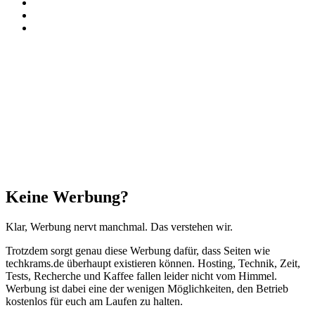
TikTok
RSS
Threads
Facebook
X
WhatsApp
Telegram
Schaltfläche
"Zurück
zum
Anfang"
Schließen
Keine Werbung?
Klar, Werbung nervt manchmal. Das verstehen wir.
Trotzdem sorgt genau diese Werbung dafür, dass Seiten wie
techkrams.de überhaupt existieren können. Hosting, Technik, Zeit,
Tests, Recherche und Kaffee fallen leider nicht vom Himmel.
Werbung ist dabei eine der wenigen Möglichkeiten, den Betrieb
kostenlos für euch am Laufen zu halten.