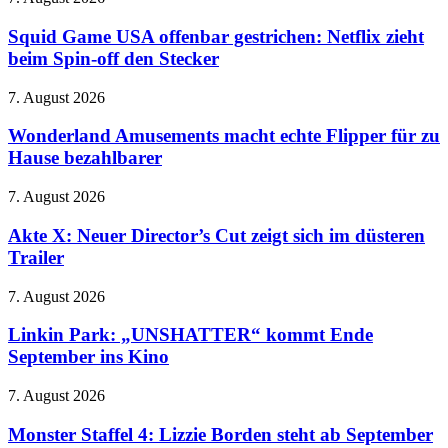
Der
Game
Teufel
USA
Squid Game USA offenbar gestrichen: Netflix zieht
trägt
offenbar
beim Spin-off den Stecker
Prada
gestrichen:
2
Netflix
–
Wonderland
7. August 2026
zieht
Meryl
Amusements
beim
randaliert
macht
Wonderland Amusements macht echte Flipper für zu
Spin-
wieder
echte
Hause bezahlbarer
off
im
Flipper
den
Modezirkus
für
Stecker
Akte
7. August 2026
zu
X:
Hause
Neuer
Akte X: Neuer Director’s Cut zeigt sich im düsteren
bezahlbarer
Director’s
Trailer
Cut
zeigt
Linkin
7. August 2026
sich
Park:
im
„UNSHATTER“
Linkin Park: „UNSHATTER“ kommt Ende
düsteren
kommt
September ins Kino
Trailer
Ende
September
Monster
7. August 2026
ins
Staffel
Kino
4:
Monster Staffel 4: Lizzie Borden steht ab September