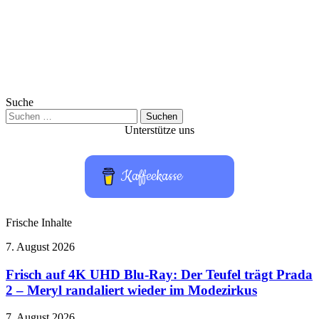
Suche
Suchen
nach:
Unterstütze uns
Kaffeekasse
Frische Inhalte
Frisch
7. August 2026
auf
4K
Frisch auf 4K UHD Blu-Ray: Der Teufel trägt Prada
UHD
2 – Meryl randaliert wieder im Modezirkus
Blu-
Ray:
Squid
7. August 2026