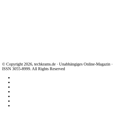
© Copyright 2026, techkrams.de · Unabhängiges Online-Magazin ·
ISSN 3055-8999. All Rights Reserved
Facebook
X
Instagram
Paypal
TikTok
RSS
Threads
Facebook
X
WhatsApp
Telegram
Schaltfläche