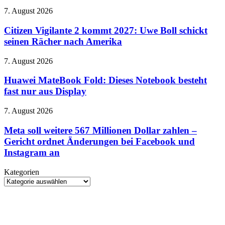
von
Citizen
7. August 2026
„Conan
Vigilante
O’Brien
2
Citizen Vigilante 2 kommt 2027: Uwe Boll schickt
Must
kommt
seinen Rächer nach Amerika
Go“
2027:
ab
Uwe
22.
Huawei
7. August 2026
Boll
August
MateBook
schickt
Fold:
Huawei MateBook Fold: Dieses Notebook besteht
seinen
Dieses
fast nur aus Display
Rächer
Notebook
nach
besteht
Amerika
Meta
7. August 2026
fast
soll
nur
weitere
Meta soll weitere 567 Millionen Dollar zahlen –
aus
567
Gericht ordnet Änderungen bei Facebook und
Display
Millionen
Instagram an
Dollar
zahlen
Kategorien
–
Kategorien
Gericht
ordnet
Änderungen
bei
Facebook