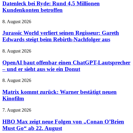
sehr
Ryde:
Datenleck bei Ryde: Rund 4,5 Millionen
100
von
Rund
Kundenkonten betroffen
und
gestern
4,5
neue
Millionen
HARPOON
Jurassic
8. August 2026
Kundenkonten
v2
World
betroffen
verliert
Jurassic World verliert seinen Regisseur: Gareth
seinen
Edwards steigt beim Rebirth-Nachfolger aus
Regisseur:
Gareth
OpenAI
8. August 2026
Edwards
baut
steigt
offenbar
OpenAI baut offenbar einen ChatGPT-Lautsprecher
beim
einen
– und er sieht aus wie ein Donut
Rebirth-
ChatGPT-
Nachfolger
Lautsprecher
aus
Matrix
8. August 2026
–
kommt
und
zurück:
Matrix kommt zurück: Warner bestätigt neuen
er
Warner
Kinofilm
sieht
bestätigt
aus
neuen
wie
HBO
7. August 2026
Kinofilm
ein
Max
Donut
zeigt
HBO Max zeigt neue Folgen von „Conan O’Brien
neue
Must Go“ ab 22. August
Folgen