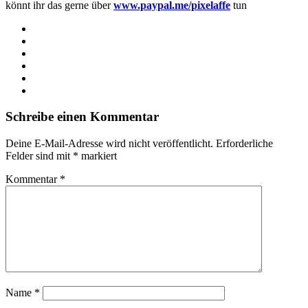
könnt ihr das gerne über
www.paypal.me/pixelaffe
tun
Webseite
Facebook
X
LinkedIn
YouTube
Instagram
Schreibe einen Kommentar
Deine E-Mail-Adresse wird nicht veröffentlicht.
Erforderliche
Felder sind mit
*
markiert
Kommentar
*
Name
*