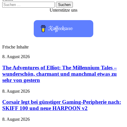
Suchen
nach:
Unterstütze uns
Kaffeekasse
Frische Inhalte
The
8. August 2026
Adventures
of
The Adventures of Elliot: The Millennium Tales –
Elliot:
wunderschön, charmant und manchmal etwas zu
The
sehr von gestern
Millennium
Tales
Corsair
8. August 2026
–
legt
wunderschön,
bei
Corsair legt bei günstiger Gaming-Peripherie nach:
charmant
günstiger
und
SKIFF 100 und neue HARPOON v2
Gaming-
manchmal
Peripherie
etwas
Datenleck
8. August 2026
nach:
zu
bei
SKIFF