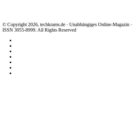
© Copyright 2026, techkrams.de · Unabhängiges Online-Magazin ·
ISSN 3055-8999. All Rights Reserved
Facebook
X
Instagram
Paypal
TikTok
RSS
Threads
Schaltfläche
"Zurück
zum
Anfang"