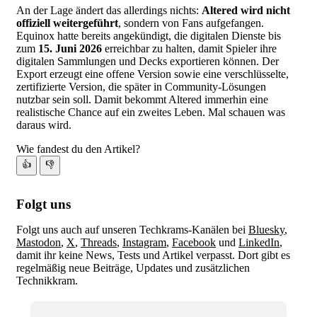
An der Lage ändert das allerdings nichts:
Altered wird nicht
offiziell weitergeführt
, sondern von Fans aufgefangen.
Equinox hatte bereits angekündigt, die digitalen Dienste bis
zum
15. Juni 2026
erreichbar zu halten, damit Spieler ihre
digitalen Sammlungen und Decks exportieren können. Der
Export erzeugt eine offene Version sowie eine verschlüsselte,
zertifizierte Version, die später in Community-Lösungen
nutzbar sein soll. Damit bekommt Altered immerhin eine
realistische Chance auf ein zweites Leben. Mal schauen was
daraus wird.
Wie fandest du den Artikel?
👍
👎
Folgt uns
Folgt uns auch auf unseren Techkrams-Kanälen bei
Bluesky
,
Mastodon
,
X
,
Threads
,
Instagram
,
Facebook
und
LinkedIn
,
damit ihr keine News, Tests und Artikel verpasst. Dort gibt es
regelmäßig neue Beiträge, Updates und zusätzlichen
Technikkram.