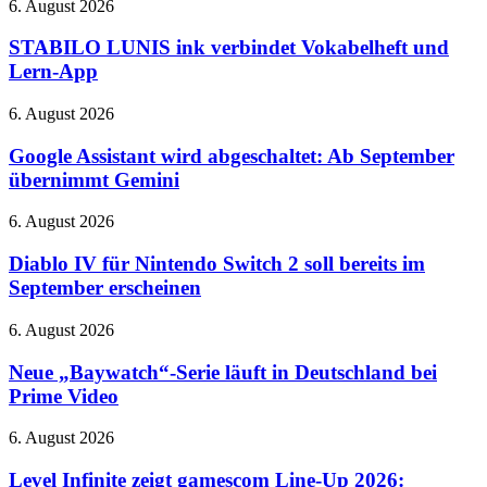
STABILO
6. August 2026
Netflix
und
LUNIS
370-
ink
STABILO LUNIS ink verbindet Vokabelheft und
Grad-
verbindet
Lern-App
Hotend
Vokabelheft
und
Google
6. August 2026
Lern-
Assistant
App
wird
Google Assistant wird abgeschaltet: Ab September
abgeschaltet:
übernimmt Gemini
Ab
September
Diablo
6. August 2026
übernimmt
IV
Gemini
für
Diablo IV für Nintendo Switch 2 soll bereits im
Nintendo
September erscheinen
Switch
2
Neue
6. August 2026
soll
„Baywatch“-
bereits
Serie
Neue „Baywatch“-Serie läuft in Deutschland bei
im
läuft
Prime Video
September
in
erscheinen
Deutschland
Level
6. August 2026
bei
Infinite
Prime
zeigt
Level Infinite zeigt gamescom Line-Up 2026:
Video