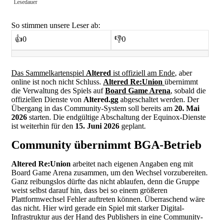
Lesedauer
So stimmen unsere Leser ab:
👍
0
👎
0
Das Sammelkartenspiel
Altered
ist offiziell am Ende
, aber
online ist noch nicht Schluss.
Altered Re:Union
übernimmt
die Verwaltung des Spiels auf
Board Game Arena
, sobald die
offiziellen Dienste von
Altered.gg
abgeschaltet werden. Der
Übergang in das Community-System soll bereits am
20. Mai
2026
starten. Die endgültige Abschaltung der Equinox-Dienste
ist weiterhin für den
15. Juni 2026
geplant.
Community übernimmt BGA-Betrieb
Altered Re:Union
arbeitet nach eigenen Angaben eng mit
Board Game Arena zusammen, um den Wechsel vorzubereiten.
Ganz reibungslos dürfte das nicht ablaufen, denn die Gruppe
weist selbst darauf hin, dass bei so einem größeren
Plattformwechsel Fehler auftreten können. Überraschend wäre
das nicht. Hier wird gerade ein Spiel mit starker Digital-
Infrastruktur aus der Hand des Publishers in eine Community-