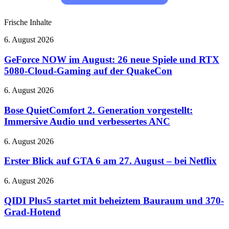
Frische Inhalte
GeForce
6. August 2026
NOW
im
GeForce NOW im August: 26 neue Spiele und RTX
August:
5080-Cloud-Gaming auf der QuakeCon
26
neue
Bose
6. August 2026
Spiele
QuietComfort
und
2.
Bose QuietComfort 2. Generation vorgestellt:
RTX
Generation
Immersive Audio und verbessertes ANC
5080-
vorgestellt:
Cloud-
Immersive
Gaming
Erster
6. August 2026
Audio
auf
Blick
und
der
auf
Erster Blick auf GTA 6 am 27. August – bei Netflix
verbessertes
QuakeCon
GTA
ANC
6
QIDI
6. August 2026
am
Plus5
27.
startet
QIDI Plus5 startet mit beheiztem Bauraum und 370-
August
mit
Grad-Hotend
–
beheiztem
bei
Bauraum