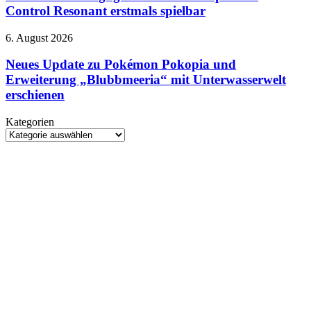
gamescom
Control Resonant erstmals spielbar
Line-
Up
Neues
6. August 2026
2026:
Update
Control
zu
Neues Update zu Pokémon Pokopia und
Resonant
Pokémon
Erweiterung „Blubbmeeria“ mit Unterwasserwelt
erstmals
Pokopia
spielbar
erschienen
und
Erweiterung
Kategorien
„Blubbmeeria“
Kategorien
mit
Unterwasserwelt
erschienen