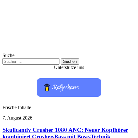
Suche
Suchen
nach:
Unterstütze uns
Kaffeekasse
Frische Inhalte
Skullcandy
7. August 2026
Crusher
1080
Skullcandy Crusher 1080 ANC: Neuer Kopfhörer
ANC:
kombiniert Crusher-Bass mit Bose-Technik