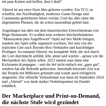
ein paar Karten und hoffen, dass’s läuft”.
Altered ist aus einer fixen Idee geboren worden: Ein TCG zu
schaffen, das Nachhaltigkeit, modernes Game-Design und
Community-getriebenen Ideen vereint. Und das alles ohne die
abgenutzten Phrasen, die du schon tausendmal gehört hast.
Angefangen hat alles mit dem französischen Entwicklerteam von
Régis Bonnessée. Er wollten kein weiteres klischeebeladenes
“Manasystem plus Angriffswert”-Spiel auf den Markt bringen,
sondern das Spiel sollte organisch wachsen, frei sein von der
typischen Gier nach Booster-Box-Verkäufen und kurzfristiger
Profitgier. So entstand Altered, ein komplette Welt, die sich durch
die Lore durchdacht anfühlt, lebt, atmet und wächst – genau wie die
Mechaniken des Spiels selbst. 2023 startete man dann eine
Kickstarter-Kampagne – und die lief nicht einfach nur „ganz gut“,
sondern hat alle Rekorde gebrochen. Innerhalb kürzester Zeit war
das Projekt mit Millionen gefundet und wurde auch erfolgreich
umgesetzt. Der offizielle Verkaufsstart war dann im September 2024
und „Altered“ war dank starker Vertriebspartner im Handel
erhältlich.
Der Marketplace und Print-on-Demand,
die nächste Stufe wird gezündet