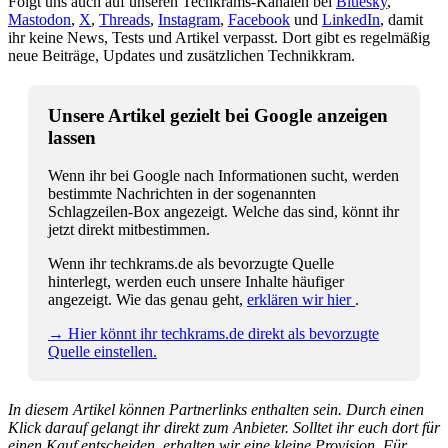
Folgt uns auch auf unseren Techkrams-Kanälen bei
Bluesky
,
Mastodon
,
X
,
Threads
,
Instagram
,
Facebook
und
LinkedIn
, damit
ihr keine News, Tests und Artikel verpasst. Dort gibt es regelmäßig
neue Beiträge, Updates und zusätzlichen Technikkram.
Unsere Artikel gezielt bei Google anzeigen
lassen
Wenn ihr bei Google nach Informationen sucht, werden
bestimmte Nachrichten in der sogenannten
Schlagzeilen-Box angezeigt. Welche das sind, könnt ihr
jetzt direkt mitbestimmen.
Wenn ihr techkrams.de als bevorzugte Quelle
hinterlegt, werden euch unsere Inhalte häufiger
angezeigt. Wie das genau geht,
erklären wir hier
.
→ Hier könnt ihr techkrams.de direkt als bevorzugte
Quelle einstellen.
In diesem Artikel können Partnerlinks enthalten sein. Durch einen
Klick darauf gelangt ihr direkt zum Anbieter. Solltet ihr euch dort für
einen Kauf entscheiden, erhalten wir eine kleine Provision. Für