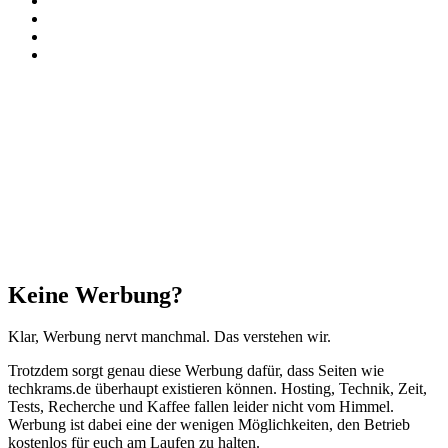
TikTok
RSS
Threads
Facebook
X
WhatsApp
Telegram
Schaltfläche
"Zurück
zum
Anfang"
Schließen
Keine Werbung?
Klar, Werbung nervt manchmal. Das verstehen wir.
Trotzdem sorgt genau diese Werbung dafür, dass Seiten wie
techkrams.de überhaupt existieren können. Hosting, Technik, Zeit,
Tests, Recherche und Kaffee fallen leider nicht vom Himmel.
Werbung ist dabei eine der wenigen Möglichkeiten, den Betrieb
kostenlos für euch am Laufen zu halten.