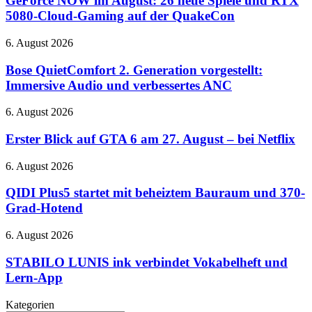
GeForce NOW im August: 26 neue Spiele und RTX
auf
August:
5080-Cloud-Gaming auf der QuakeCon
Täterjagd
26
neue
Bose
6. August 2026
Spiele
QuietComfort
und
2.
Bose QuietComfort 2. Generation vorgestellt:
RTX
Generation
Immersive Audio und verbessertes ANC
5080-
vorgestellt:
Cloud-
Immersive
Gaming
Erster
6. August 2026
Audio
auf
Blick
und
der
auf
Erster Blick auf GTA 6 am 27. August – bei Netflix
verbessertes
QuakeCon
GTA
ANC
6
QIDI
6. August 2026
am
Plus5
27.
startet
QIDI Plus5 startet mit beheiztem Bauraum und 370-
August
mit
Grad-Hotend
–
beheiztem
bei
Bauraum
STABILO
6. August 2026
Netflix
und
LUNIS
370-
ink
STABILO LUNIS ink verbindet Vokabelheft und
Grad-
verbindet
Lern-App
Hotend
Vokabelheft
und
Kategorien
Lern-