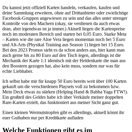
Du kannst jetzt offiziell Karten handeln, verkaufen, kaufen und
deine Sammlung erweitern, ohne auf Drittanbieter oder zwielichtige
Facebook-Gruppen angewiesen zu sein und das alles unter strenger
Kontrolle von den Machern (okay, sie verdienen da auch etwas
dran, aber irgendwas ist ja immer.) Aktuell liegen die Kartenpreise
noch im moderaten Bereich und starten bei 0,05 Euro. Starke Meta
– Karten wie die rare Aloe Vera liegen momentan noch bei 5 Euro
und Alt-Arts (Physikal Training aus Season 1) liegen bei 15 Euro.
Bei den 2023 Promos sieht es da schon anders aus, hier kann man
auch gerne bis zu 80 Euro auf den Tisch legen, allerdings ist die
Mechanik der Karte 1:1 identisch mit der Heldenkarte die man aus
den Boostern gezogen hat, also kein muss, sondern nur was für
echte Liebhaber.
Ich selbst habe mir für knapp 50 Euro bereits weit über 100 Karten
gekauft um die verschiedenen Playsets voll zu bekommen bzw.
Mein Deck etwas zu stärken (Helping Hand & Babba Yaga FTW!).
Ein großteil des Geldes habe ich über Verkäufe meiner doppelten
Rare-Karten erzielt, das funktioniert aus meiner Sicht ganz gut.
Einen kleinen Wermutstropfen gibt es allerdings, aktuell könnt ihr
euer Guthaben nur per Kreditkarte aufladen
Welche Funktionen gibt es im