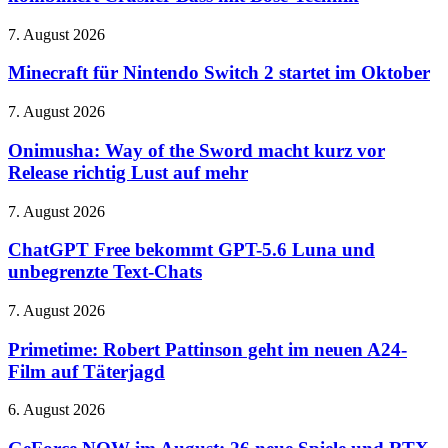
Neuer
Kopfhörer
Minecraft
7. August 2026
kombiniert
für
Crusher-
Nintendo
Minecraft für Nintendo Switch 2 startet im Oktober
Bass
Switch
mit
2
Onimusha:
7. August 2026
Bose-
startet
Way
Technik
im
of
Onimusha: Way of the Sword macht kurz vor
Oktober
the
Release richtig Lust auf mehr
Sword
macht
ChatGPT
7. August 2026
kurz
Free
vor
bekommt
ChatGPT Free bekommt GPT-5.6 Luna und
Release
GPT-
unbegrenzte Text-Chats
richtig
5.6
Lust
Luna
auf
Primetime:
7. August 2026
und
mehr
Robert
unbegrenzte
Pattinson
Primetime: Robert Pattinson geht im neuen A24-
Text-
geht
Film auf Täterjagd
Chats
im
neuen
GeForce
6. August 2026
A24-
NOW
Film
im