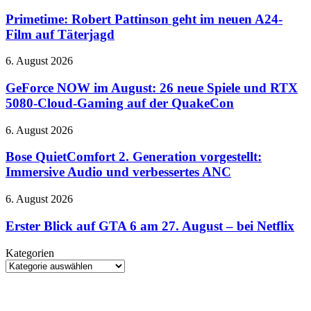
mehr
Robert
unbegrenzte
Pattinson
Primetime: Robert Pattinson geht im neuen A24-
Text-
geht
Film auf Täterjagd
Chats
im
neuen
GeForce
6. August 2026
A24-
NOW
Film
im
GeForce NOW im August: 26 neue Spiele und RTX
auf
August:
5080-Cloud-Gaming auf der QuakeCon
Täterjagd
26
neue
Bose
6. August 2026
Spiele
QuietComfort
und
2.
Bose QuietComfort 2. Generation vorgestellt:
RTX
Generation
Immersive Audio und verbessertes ANC
5080-
vorgestellt:
Cloud-
Immersive
Gaming
Erster
6. August 2026
Audio
auf
Blick
und
der
auf
Erster Blick auf GTA 6 am 27. August – bei Netflix
verbessertes
QuakeCon
GTA
ANC
6
Kategorien
am
Kategorien
27.
August
–
bei