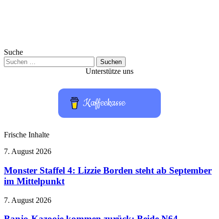
Suche
Suchen
nach:
Unterstütze uns
Kaffeekasse
Frische Inhalte
Monster
7. August 2026
Staffel
4:
Monster Staffel 4: Lizzie Borden steht ab September
Lizzie
im Mittelpunkt
Borden
steht
Banjo-
7. August 2026
ab
Kazooie
September
kommen
Banjo-Kazooie kommen zurück: Beide N64-