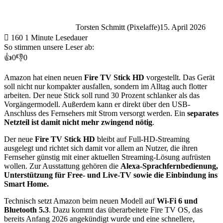
Torsten Schmitt (Pixelaffe)
15. April 2026
160
1 Minute Lesedauer
So stimmen unsere Leser ab:
👍
0
👎
0
Amazon hat einen neuen
Fire TV Stick HD
vorgestellt. Das Gerät
soll nicht nur kompakter ausfallen, sondern im Alltag auch flotter
arbeiten. Der neue Stick soll rund 30 Prozent schlanker als das
Vorgängermodell. Außerdem kann er direkt über den USB-
Anschluss des Fernsehers mit Strom versorgt werden. Ein
separates
Netzteil ist damit nicht mehr zwingend nötig
.
Der neue
Fire TV Stick HD
bleibt auf Full-HD-Streaming
ausgelegt und richtet sich damit vor allem an Nutzer, die ihren
Fernseher günstig mit einer aktuellen Streaming-Lösung aufrüsten
wollen. Zur Ausstattung gehören die
Alexa-Sprachfernbedienung,
Unterstützung für Free- und Live-TV sowie die Einbindung ins
Smart Home.
Technisch setzt Amazon beim neuen Modell auf
Wi-Fi 6 und
Bluetooth 5.3
. Dazu kommt das überarbeitete Fire TV OS, das
bereits Anfang 2026 angekündigt wurde und eine schnellere,