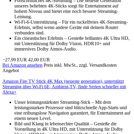
Fortschrittliches 4K-Streaming – Die neueste Generation
unseres beliebten 4K-Sticks sorgt für Entertainment auf
hohem Niveau und bietet eine noch bessere Streaming-
Leistung.
Wi-Fi-6-Unterstützung – Für ein ruckelfreies 4K-Streaming-
Erlebnis, selbst wenn andere Geräte mit deinem Router
verbunden sind.
Ein cineastisches Erlebnis – Genieße brillantes 4K Ultra HD,
mit Unterstützung für Dolby Vision, HDR10+ und
immersives Dolby Atmos-Audio.
−27,99 EUR
42,00 EUR
Bei Amazon ansehen
Preis inkl. MwSt., zzgl. Versandkosten
Angebot
Amazon Fire TV Stick 4K Max (neueste generation), unterstützt
Streaming über Wi-Fi 6E, Ambient-TV, finde Serien schneller mit
Alexa+
Unser leistungsstärkster Streaming-Stick – Mit dem
leistungsstarken Prozessor sind blitzschnelle App-Starts und
eine reibungslose Navigation garantiert, für Entertainment auf
einem neuen Level.
Bild und Klang in lebensechter Qualität – Genieße die
Vorstellung in 4K Ultra HD, mit Unterstützung für Dolby