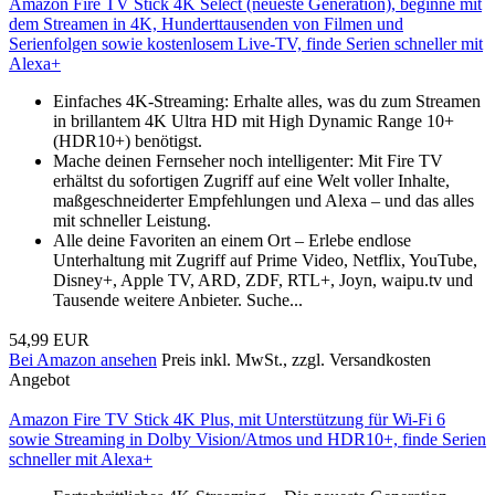
Amazon Fire TV Stick 4K Select (neueste Generation), beginne mit
dem Streamen in 4K, Hunderttausenden von Filmen und
Serienfolgen sowie kostenlosem Live-TV, finde Serien schneller mit
Alexa+
Einfaches 4K-Streaming: Erhalte alles, was du zum Streamen
in brillantem 4K Ultra HD mit High Dynamic Range 10+
(HDR10+) benötigst.
Mache deinen Fernseher noch intelligenter: Mit Fire TV
erhältst du sofortigen Zugriff auf eine Welt voller Inhalte,
maßgeschneiderter Empfehlungen und Alexa – und das alles
mit schneller Leistung.
Alle deine Favoriten an einem Ort – Erlebe endlose
Unterhaltung mit Zugriff auf Prime Video, Netflix, YouTube,
Disney+, Apple TV, ARD, ZDF, RTL+, Joyn, waipu.tv und
Tausende weitere Anbieter. Suche...
54,99 EUR
Bei Amazon ansehen
Preis inkl. MwSt., zzgl. Versandkosten
Angebot
Amazon Fire TV Stick 4K Plus, mit Unterstützung für Wi-Fi 6
sowie Streaming in Dolby Vision/Atmos und HDR10+, finde Serien
schneller mit Alexa+