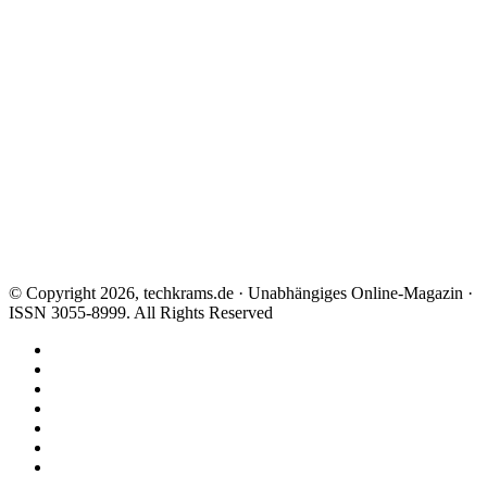
© Copyright 2026, techkrams.de · Unabhängiges Online-Magazin ·
ISSN 3055-8999. All Rights Reserved
Facebook
X
Instagram
Paypal
TikTok
RSS
Threads