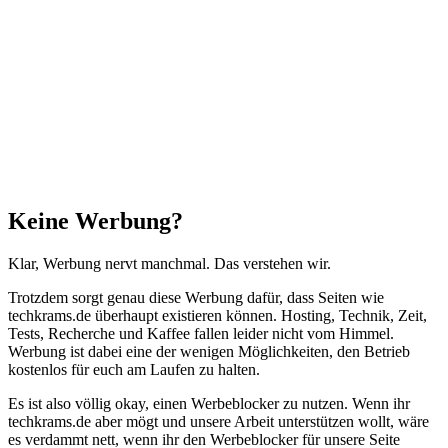
Facebook
X
WhatsApp
Telegram
Schaltfläche
"Zurück
zum
Anfang"
Schließen
Keine Werbung?
Klar, Werbung nervt manchmal. Das verstehen wir.
Trotzdem sorgt genau diese Werbung dafür, dass Seiten wie
techkrams.de überhaupt existieren können. Hosting, Technik, Zeit,
Tests, Recherche und Kaffee fallen leider nicht vom Himmel.
Werbung ist dabei eine der wenigen Möglichkeiten, den Betrieb
kostenlos für euch am Laufen zu halten.
Es ist also völlig okay, einen Werbeblocker zu nutzen. Wenn ihr
techkrams.de aber mögt und unsere Arbeit unterstützen wollt, wäre
es verdammt nett, wenn ihr den Werbeblocker für unsere Seite