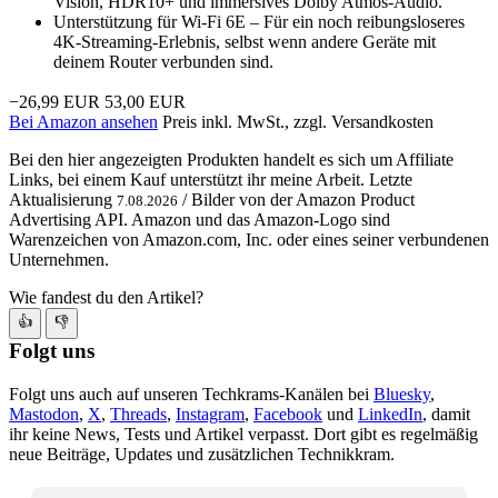
Vision, HDR10+ und immersives Dolby Atmos-Audio.
Unterstützung für Wi-Fi 6E – Für ein noch reibungsloseres
4K-Streaming-Erlebnis, selbst wenn andere Geräte mit
deinem Router verbunden sind.
−26,99 EUR
53,00 EUR
Bei Amazon ansehen
Preis inkl. MwSt., zzgl. Versandkosten
Bei den hier angezeigten Produkten handelt es sich um Affiliate
Links, bei einem Kauf unterstützt ihr meine Arbeit. Letzte
Aktualisierung
/ Bilder von der Amazon Product
7.08.2026
Advertising API. Amazon und das Amazon-Logo sind
Warenzeichen von Amazon.com, Inc. oder eines seiner verbundenen
Unternehmen.
Wie fandest du den Artikel?
👍
👎
Folgt uns
Folgt uns auch auf unseren Techkrams-Kanälen bei
Bluesky
,
Mastodon
,
X
,
Threads
,
Instagram
,
Facebook
und
LinkedIn
, damit
ihr keine News, Tests und Artikel verpasst. Dort gibt es regelmäßig
neue Beiträge, Updates und zusätzlichen Technikkram.