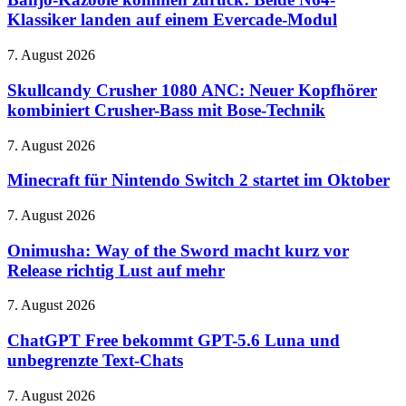
im
zurück:
Klassiker landen auf einem Evercade-Modul
Mittelpunkt
Beide
N64-
Skullcandy
7. August 2026
Klassiker
Crusher
landen
1080
Skullcandy Crusher 1080 ANC: Neuer Kopfhörer
auf
ANC:
kombiniert Crusher-Bass mit Bose-Technik
einem
Neuer
Evercade-
Kopfhörer
Modul
Minecraft
7. August 2026
kombiniert
für
Crusher-
Nintendo
Minecraft für Nintendo Switch 2 startet im Oktober
Bass
Switch
mit
2
Onimusha:
7. August 2026
Bose-
startet
Way
Technik
im
of
Onimusha: Way of the Sword macht kurz vor
Oktober
the
Release richtig Lust auf mehr
Sword
macht
ChatGPT
7. August 2026
kurz
Free
vor
bekommt
ChatGPT Free bekommt GPT-5.6 Luna und
Release
GPT-
unbegrenzte Text-Chats
richtig
5.6
Lust
Luna
auf
Primetime:
7. August 2026
und