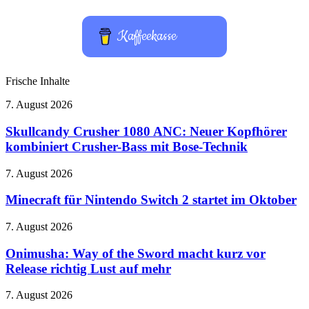
Kaffeekasse
Frische Inhalte
Skullcandy
7. August 2026
Crusher
1080
Skullcandy Crusher 1080 ANC: Neuer Kopfhörer
ANC:
kombiniert Crusher-Bass mit Bose-Technik
Neuer
Kopfhörer
Minecraft
7. August 2026
kombiniert
für
Crusher-
Nintendo
Minecraft für Nintendo Switch 2 startet im Oktober
Bass
Switch
mit
2
Onimusha:
7. August 2026
Bose-
startet
Way
Technik
im
of
Onimusha: Way of the Sword macht kurz vor
Oktober
the
Release richtig Lust auf mehr
Sword
macht
ChatGPT
7. August 2026
kurz
Free