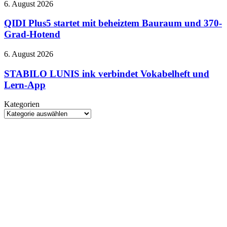
6
QIDI
6. August 2026
am
Plus5
27.
startet
QIDI Plus5 startet mit beheiztem Bauraum und 370-
August
mit
Grad-Hotend
–
beheiztem
bei
Bauraum
STABILO
6. August 2026
Netflix
und
LUNIS
370-
ink
STABILO LUNIS ink verbindet Vokabelheft und
Grad-
verbindet
Lern-App
Hotend
Vokabelheft
und
Kategorien
Lern-
Kategorien
App