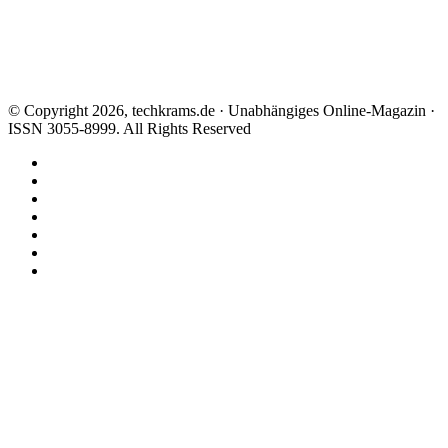
© Copyright 2026, techkrams.de · Unabhängiges Online-Magazin ·
ISSN 3055-8999. All Rights Reserved
Facebook
X
Instagram
Paypal
TikTok
RSS
Threads
Facebook
X
WhatsApp
Telegram
Schaltfläche
"Zurück
zum
Anfang"