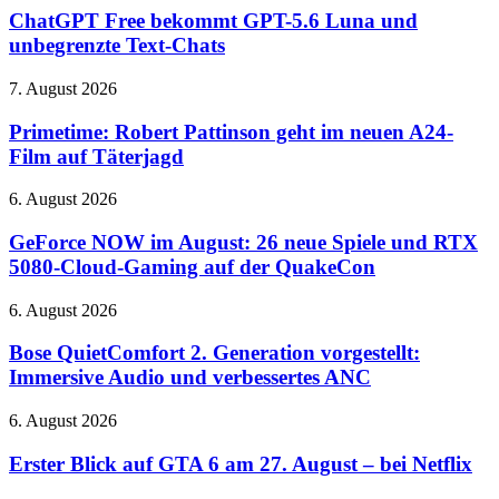
vor
bekommt
ChatGPT Free bekommt GPT-5.6 Luna und
Release
GPT-
unbegrenzte Text-Chats
richtig
5.6
Lust
Luna
auf
Primetime:
7. August 2026
und
mehr
Robert
unbegrenzte
Pattinson
Primetime: Robert Pattinson geht im neuen A24-
Text-
geht
Film auf Täterjagd
Chats
im
neuen
GeForce
6. August 2026
A24-
NOW
Film
im
GeForce NOW im August: 26 neue Spiele und RTX
auf
August:
5080-Cloud-Gaming auf der QuakeCon
Täterjagd
26
neue
Bose
6. August 2026
Spiele
QuietComfort
und
2.
Bose QuietComfort 2. Generation vorgestellt:
RTX
Generation
Immersive Audio und verbessertes ANC
5080-
vorgestellt:
Cloud-
Immersive
Gaming
Erster
6. August 2026
Audio
auf
Blick
und
der
auf
Erster Blick auf GTA 6 am 27. August – bei Netflix
verbessertes
QuakeCon
GTA
ANC