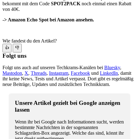
bekommt mit dem Code
SPOT2PACK
noch einmal einen Rabatt
von 40€.
-> Amazon Echo Spot bei Amazon ansehen.
Wie fandest du den Artikel?
👍
👎
Folgt uns
Folgt uns auch auf unseren Techkrams-Kanälen bei
Bluesky
,
Mastodon
,
X
,
Threads
,
Instagram
,
Facebook
und
LinkedIn
, damit
ihr keine News, Tests und Artikel verpasst. Dort gibt es regelmäßig
neue Beiträge, Updates und zusätzlichen Technikkram.
Unsere Artikel gezielt bei Google anzeigen
lassen
Wenn ihr bei Google nach Informationen sucht, werden
bestimmte Nachrichten in der sogenannten
Schlagzeilen-Box angezeigt. Welche das sind, könnt ihr
jetzt direkt mitbestimmen.