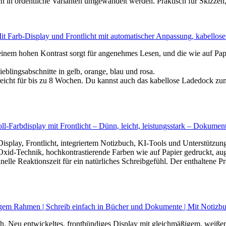
 in ordentliche Varianten umgewandelt werden. Praktisch für Skizzen, 
Mit Farb-Display und Frontlicht mit automatischer Anpassung, kabell
einem hohen Kontrast sorgt für angenehmes Lesen, und die wie auf Pa
eblingsabschnitte in gelb, orange, blau und rosa.
icht für bis zu 8 Wochen. Du kannst auch das kabellose Ladedock zum 
-Farbdisplay mit Frontlicht – Dünn, leicht, leistungsstark – Dokument
-Display, Frontlicht, integriertem Notizbuch, KI-Tools und Unterstützun
Oxid-Technik, hochkontrastierende Farben wie auf Papier gedruckt, au
hnelle Reaktionszeit für ein natürliches Schreibgefühl. Der enthaltene 
gem Rahmen | Schreib einfach in Bücher und Dokumente | Mit Notizbu
uch. Neu entwickeltes, frontbündiges Display mit gleichmäßigem, wei