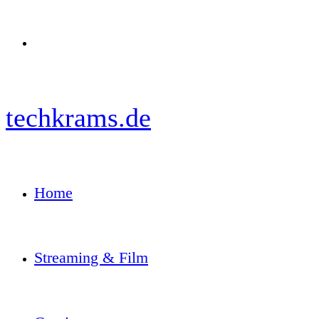
Menü
techkrams.de
Home
Streaming & Film