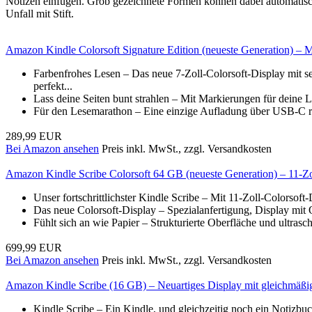
Notizen einfügen. Grob gezeichnete Formen können dabei automatisch
Unfall mit Stift.
Amazon Kindle Colorsoft Signature Edition (neueste Generation) – 
Farbenfrohes Lesen – Das neue 7-Zoll-Colorsoft-Display mit s
perfekt...
Lass deine Seiten bunt strahlen – Mit Markierungen für deine Li
Für den Lesemarathon – Eine einzige Aufladung über USB-C re
289,99 EUR
Bei Amazon ansehen
Preis inkl. MwSt., zzgl. Versandkosten
Amazon Kindle Scribe Colorsoft 64 GB (neueste Generation) – 11-Zoll
Unser fortschrittlichster Kindle Scribe – Mit 11-Zoll-Colorsoft
Das neue Colorsoft-Display – Spezialanfertigung, Display mit 
Fühlt sich an wie Papier – Strukturierte Oberfläche und ultrasc
699,99 EUR
Bei Amazon ansehen
Preis inkl. MwSt., zzgl. Versandkosten
Amazon Kindle Scribe (16 GB) – Neuartiges Display mit gleichmäßi
Kindle Scribe – Ein Kindle, und gleichzeitig noch ein Notizb