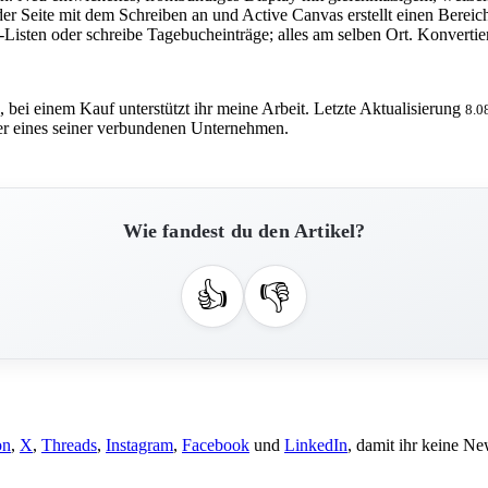
 der Seite mit dem Schreiben an und Active Canvas erstellt einen Berei
Listen oder schreibe Tagebucheinträge; alles am selben Ort. Konvertiere
, bei einem Kauf unterstützt ihr meine Arbeit. Letzte Aktualisierung
8.0
 eines seiner verbundenen Unternehmen.
Wie fandest du den Artikel?
👍
👎
on
,
X
,
Threads
,
Instagram
,
Facebook
und
LinkedIn
, damit ihr keine Ne