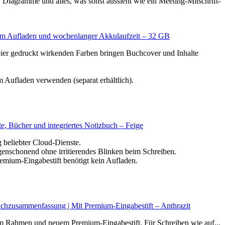
Diagramme und alles, was sonst aussieht wie ein Meeting-Mitschrift-
osem Aufladen und wochenlanger Akkulaufzeit – 32 GB
pier gedruckt wirkenden Farben bringen Buchcover und Inhalte
Aufladen verwenden (separat erhältlich).
e, Bücher und integriertes Notizbuch – Feige
g beliebter Cloud-Dienste.
genschonend ohne irritierendes Blinken beim Schreiben.
Premium-Eingabestift benötigt kein Aufladen.
chzusammenfassung | Mit Premium-Eingabestift – Anthrazit
ßem Rahmen und neuem Premium-Eingabestift. Für Schreiben wie auf...