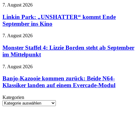
zeigt
Linkin
7. August 2026
sich
Park:
im
„UNSHATTER“
Linkin Park: „UNSHATTER“ kommt Ende
düsteren
kommt
September ins Kino
Trailer
Ende
September
Monster
7. August 2026
ins
Staffel
Kino
4:
Monster Staffel 4: Lizzie Borden steht ab September
Lizzie
im Mittelpunkt
Borden
steht
Banjo-
7. August 2026
ab
Kazooie
September
kommen
Banjo-Kazooie kommen zurück: Beide N64-
im
zurück:
Klassiker landen auf einem Evercade-Modul
Mittelpunkt
Beide
N64-
Kategorien
Klassiker
Kategorien
landen
auf
einem
Evercade-
Modul