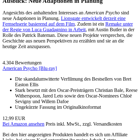
Ausblick: Neue Adaptionen in Planung
Angesichts des anhaltenden Interesses an
American Psycho
sind
neue Adaptionen in Planung.
Lionsgate entwickelt derzeit eine
Fernsehserie basierend auf dem Film
. Zudem ist ein
Remake unter
der Regie von Luca Guadagnino in Arbeit
, mit Austin Butler in der
Rolle des Patrick Bateman. Diese neuen Projekte versprechen, die
Geschichte aus neuen Perspektiven zu erzählen und sie an die
heutige Zeit anzupassen.
4.304 Bewertungen
American Psycho [Blu-ray]
Die skandalumwitterte Verfilmung des Bestsellers von Bret
Easton Ellis
Stark besetzt mit den Oscar-Preisträgern Christian Bale, Reese
Witherspoon, Jared Leto sowie den Oscar-Nominees Chloë
Sevigny und Willem Dafoe
Ungekürzte Fassung im Originalkinoformat
12,99 EUR
Bei Amazon ansehen
Preis inkl. MwSt., zzgl. Versandkosten
Bei den hier angezeigten Produkten handelt es sich um Affiliate