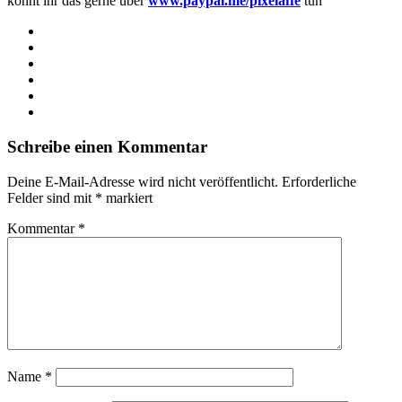
könnt ihr das gerne über
www.paypal.me/pixelaffe
tun
Webseite
Facebook
X
LinkedIn
YouTube
Instagram
Schreibe einen Kommentar
Deine E-Mail-Adresse wird nicht veröffentlicht.
Erforderliche
Felder sind mit
*
markiert
Kommentar
*
Name
*