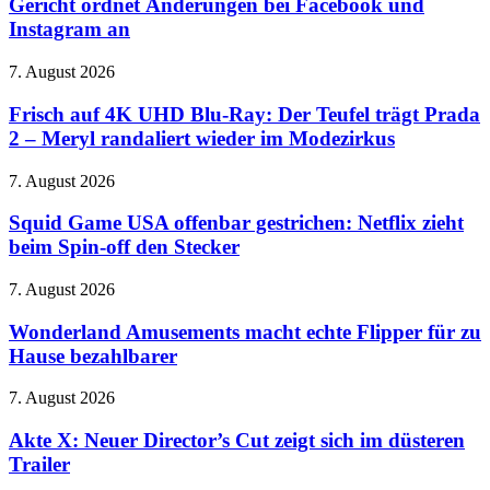
Gericht ordnet Änderungen bei Facebook und
Display
Millionen
Instagram an
Dollar
zahlen
Frisch
7. August 2026
–
auf
Gericht
4K
Frisch auf 4K UHD Blu-Ray: Der Teufel trägt Prada
ordnet
UHD
Änderungen
2 – Meryl randaliert wieder im Modezirkus
Blu-
bei
Ray:
Facebook
Squid
7. August 2026
Der
und
Game
Teufel
Instagram
USA
Squid Game USA offenbar gestrichen: Netflix zieht
trägt
an
offenbar
beim Spin-off den Stecker
Prada
gestrichen:
2
Netflix
–
Wonderland
7. August 2026
zieht
Meryl
Amusements
beim
randaliert
macht
Wonderland Amusements macht echte Flipper für zu
Spin-
wieder
echte
Hause bezahlbarer
off
im
Flipper
den
Modezirkus
für
Stecker
Akte
7. August 2026
zu
X:
Hause
Neuer
Akte X: Neuer Director’s Cut zeigt sich im düsteren
bezahlbarer
Director’s
Trailer
Cut