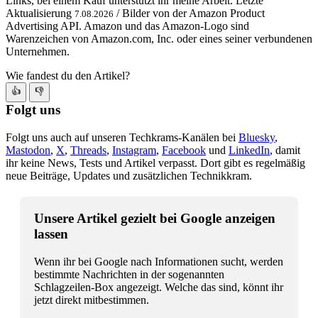
Links, bei einem Kauf unterstützt ihr meine Arbeit. Letzte
Aktualisierung
/ Bilder von der Amazon Product
7.08.2026
Advertising API. Amazon und das Amazon-Logo sind
Warenzeichen von Amazon.com, Inc. oder eines seiner verbundenen
Unternehmen.
Wie fandest du den Artikel?
👍
👎
Folgt uns
Folgt uns auch auf unseren Techkrams-Kanälen bei
Bluesky
,
Mastodon
,
X
,
Threads
,
Instagram
,
Facebook
und
LinkedIn
, damit
ihr keine News, Tests und Artikel verpasst. Dort gibt es regelmäßig
neue Beiträge, Updates und zusätzlichen Technikkram.
Unsere Artikel gezielt bei Google anzeigen
lassen
Wenn ihr bei Google nach Informationen sucht, werden
bestimmte Nachrichten in der sogenannten
Schlagzeilen-Box angezeigt. Welche das sind, könnt ihr
jetzt direkt mitbestimmen.