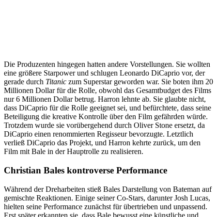
Die Produzenten hingegen hatten andere Vorstellungen. Sie wollten
eine größere Starpower und schlugen Leonardo DiCaprio vor, der
gerade durch
Titanic
zum Superstar geworden war. Sie boten ihm 20
Millionen Dollar für die Rolle, obwohl das Gesamtbudget des Films
nur 6 Millionen Dollar betrug. Harron lehnte ab. Sie glaubte nicht,
dass DiCaprio für die Rolle geeignet sei, und befürchtete, dass seine
Beteiligung die kreative Kontrolle über den Film gefährden würde.
Trotzdem wurde sie vorübergehend durch Oliver Stone ersetzt, da
DiCaprio einen renommierten Regisseur bevorzugte. Letztlich
verließ DiCaprio das Projekt, und Harron kehrte zurück, um den
Film mit Bale in der Hauptrolle zu realisieren.
Christian Bales kontroverse Performance
Während der Dreharbeiten stieß Bales Darstellung von Bateman auf
gemischte Reaktionen. Einige seiner Co-Stars, darunter Josh Lucas,
hielten seine Performance zunächst für übertrieben und unpassend.
Erst später erkannten sie, dass Bale bewusst eine künstliche und