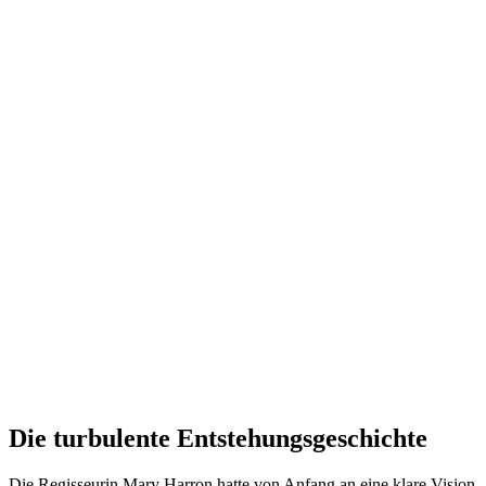
Die turbulente Entstehungsgeschichte
Die Regisseurin Mary Harron hatte von Anfang an eine klare Vision