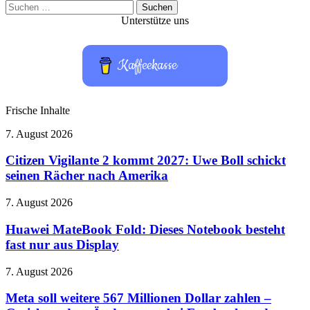
Suchen
nach:
Unterstütze uns
Kaffeekasse
Frische Inhalte
Citizen
7. August 2026
Vigilante
2
Citizen Vigilante 2 kommt 2027: Uwe Boll schickt
kommt
seinen Rächer nach Amerika
2027:
Uwe
Huawei
7. August 2026
Boll
MateBook
schickt
Fold:
Huawei MateBook Fold: Dieses Notebook besteht
seinen
Dieses
fast nur aus Display
Rächer
Notebook
nach
besteht
Amerika
Meta
7. August 2026
fast
soll
nur
weitere
Meta soll weitere 567 Millionen Dollar zahlen –
aus
567