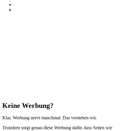
RSS
Threads
Facebook
X
WhatsApp
Telegram
Schaltfläche
"Zurück
zum
Anfang"
Schließen
Keine Werbung?
Klar, Werbung nervt manchmal. Das verstehen wir.
Trotzdem sorgt genau diese Werbung dafür, dass Seiten wie