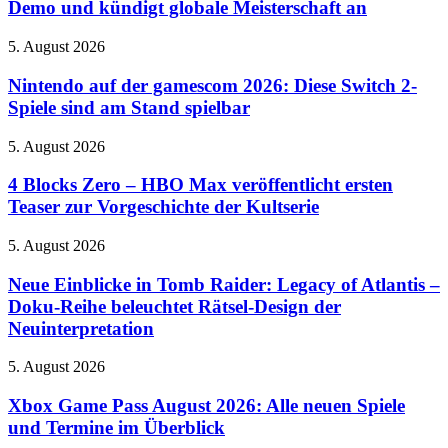
Monster
Demo und kündigt globale Meisterschaft an
Rush
Hunter
mit
Wilds
Rush-
Nintendo
5. August 2026
Demo
Squad-
auf
und
System
der
Nintendo auf der gamescom 2026: Diese Switch 2-
kündigt
ein
gamescom
Spiele sind am Stand spielbar
globale
2026:
Meisterschaft
Diese
an
4
5. August 2026
Switch
Blocks
2-
Zero
4 Blocks Zero – HBO Max veröffentlicht ersten
Spiele
–
Teaser zur Vorgeschichte der Kultserie
sind
HBO
am
Max
Stand
Neue
5. August 2026
veröffentlicht
spielbar
Einblicke
ersten
in
Neue Einblicke in Tomb Raider: Legacy of Atlantis –
Teaser
Tomb
Doku-Reihe beleuchtet Rätsel-Design der
zur
Raider:
Vorgeschichte
Neuinterpretation
Legacy
der
of
Kultserie
Xbox
5. August 2026
Atlantis
Game
–
Pass
Xbox Game Pass August 2026: Alle neuen Spiele
Doku-
August
Reihe
und Termine im Überblick
2026:
beleuchtet