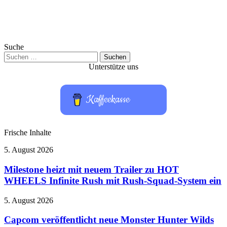
Suche
Suchen
nach:
Unterstütze uns
Kaffeekasse
Frische Inhalte
Milestone
5. August 2026
heizt
mit
Milestone heizt mit neuem Trailer zu HOT
neuem
WHEELS Infinite Rush mit Rush-Squad-System ein
Trailer
zu
Capcom
5. August 2026
HOT
veröffentlicht
WHEELS
neue
Capcom veröffentlicht neue Monster Hunter Wilds
Infinite