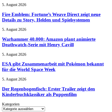
Alle
Rätsel-
Fire
5. August 2026
neuen
Design
Emblem:
Spiele
der
Fortune’s
Fire Emblem: Fortune’s Weave Direct zeigt neue
und
Neuinterpretation
Weave
Details zu Story, Helden und Spielsystemen
Termine
Direct
im
zeigt
Überblick
Warhammer
5. August 2026
neue
40.000:
Details
Amazon
Warhammer 40.000: Amazon plant animierte
zu
plant
Deathwatch-Serie mit Henry Cavill
Story,
animierte
Helden
Deathwatch-
und
ESA
5. August 2026
Serie
Spielsystemen
gibt
mit
Zusammenarbeit
ESA gibt Zusammenarbeit mit Pokémon bekannt
Henry
mit
für die World Space Week
Cavill
Pokémon
bekannt
Der
5. August 2026
für
Regenbogenfisch:
die
Erster
Der Regenbogenfisch: Erster Trailer zeigt den
World
Trailer
Kinderbuchklassiker als Puppenfilm
Space
zeigt
Week
den
Kategorien
Kinderbuchklassiker
Kategorien
als