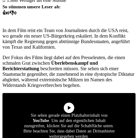
1.888
Weniger als eine Minute
So stimmen unsere Leser ab:
👍
0
👎
0
In dem Film reist ein Team von Journalisten durch die USA reist,
wo gerade ein neuer US-Bürgerkrieg eskaliert. In dem Konflikt
kämpft die Regierung gegen abtrünnige Bundesstaaten, angeführt
von Texas und Kalifornien.
Der Fokus des Films liegt dabei auf den Presseleuten, die einen
schmalen Grat zwischen
Überlebenskampf und
Berichterstattung
beschreiten müssen. Sie sehen sich einer
Staatsmacht gegenüber, die zunehmend in eine dystopische Diktatur
abgleitet, während extremistische Milizen im Namen des
Widerstands Kriegsverbrechen begehen.
Sie sehen gerade einen Platzhalterinhalt von
YouTube
. Um auf den eigentlichen Inhalt
zuzugreifen, klicken Sie auf die Schaltfläche unten.
Bitte beachten Sie, dass dabei Daten an Drittanbieter
weitergegeben werden.