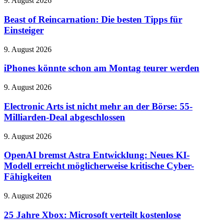
9. August 2026
of
Reincarnation:
Beast of Reincarnation: Die besten Tipps für
Die
Einsteiger
besten
Tipps
iPhones
9. August 2026
für
könnte
Einsteiger
schon
iPhones könnte schon am Montag teurer werden
am
Montag
Electronic
9. August 2026
teurer
Arts
werden
ist
Electronic Arts ist nicht mehr an der Börse: 55-
nicht
Milliarden-Deal abgeschlossen
mehr
an
OpenAI
9. August 2026
der
bremst
Börse:
Astra
OpenAI bremst Astra Entwicklung: Neues KI-
55-
Entwicklung:
Modell erreicht möglicherweise kritische Cyber-
Milliarden-
Neues
Deal
Fähigkeiten
KI-
abgeschlossen
Modell
25
9. August 2026
erreicht
Jahre
möglicherweise
Xbox:
25 Jahre Xbox: Microsoft verteilt kostenlose
kritische