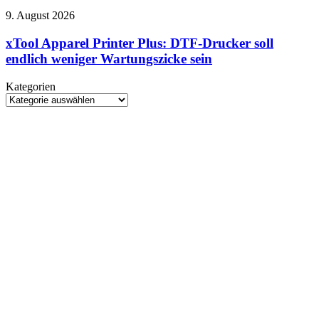
unsere
gefehlt
xTool
9. August 2026
Kindheit
Apparel
unsterblich
Printer
xTool Apparel Printer Plus: DTF-Drucker soll
gemacht
Plus:
haben
endlich weniger Wartungszicke sein
DTF-
Drucker
Kategorien
soll
Kategorien
endlich
weniger
Wartungszicke
sein