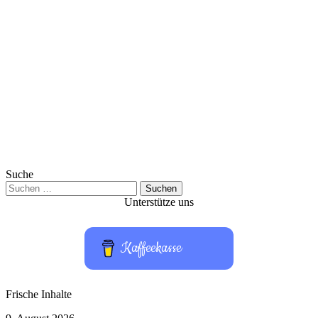
Suche
Suchen
nach:
Unterstütze uns
Kaffeekasse
Frische Inhalte
Beast