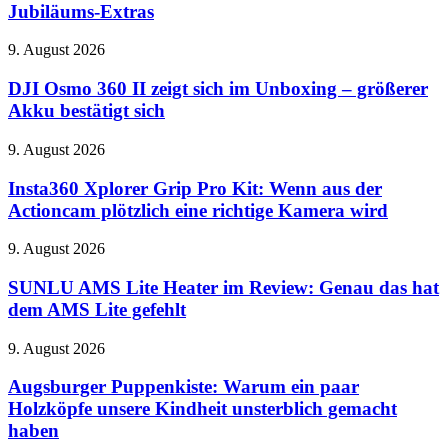
Microsoft
Cyber-
Jubiläums-Extras
verteilt
Fähigkeiten
kostenlose
DJI
9. August 2026
Jubiläums-
Osmo
Extras
360
DJI Osmo 360 II zeigt sich im Unboxing – größerer
II
Akku bestätigt sich
zeigt
sich
Insta360
9. August 2026
im
Xplorer
Unboxing
Grip
Insta360 Xplorer Grip Pro Kit: Wenn aus der
–
Pro
Actioncam plötzlich eine richtige Kamera wird
größerer
Kit:
Akku
Wenn
bestätigt
SUNLU
9. August 2026
aus
sich
AMS
der
Lite
SUNLU AMS Lite Heater im Review: Genau das hat
Actioncam
Heater
dem AMS Lite gefehlt
plötzlich
im
eine
Review:
richtige
Augsburger
9. August 2026
Genau
Kamera
Puppenkiste:
das
wird
Warum
Augsburger Puppenkiste: Warum ein paar
hat
ein
Holzköpfe unsere Kindheit unsterblich gemacht
dem
paar
AMS
haben
Holzköpfe
Lite