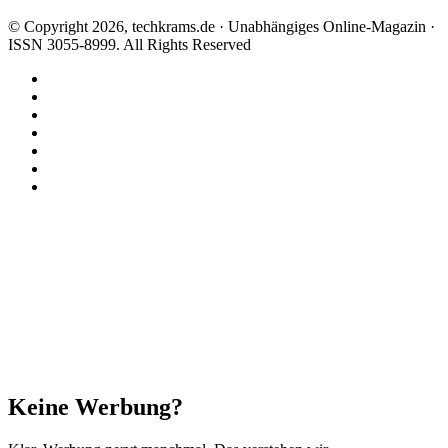
© Copyright 2026, techkrams.de · Unabhängiges Online-Magazin ·
ISSN 3055-8999. All Rights Reserved
Facebook
X
Instagram
Paypal
TikTok
RSS
Threads
Facebook
X
WhatsApp
Telegram
Schaltfläche
"Zurück
zum
Anfang"
Schließen
Keine Werbung?