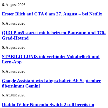
Immersive
Erster
6. August 2026
Audio
Blick
und
auf
Erster Blick auf GTA 6 am 27. August – bei Netflix
verbessertes
GTA
ANC
6
QIDI
6. August 2026
am
Plus5
27.
startet
QIDI Plus5 startet mit beheiztem Bauraum und 370-
August
mit
Grad-Hotend
–
beheiztem
bei
Bauraum
STABILO
6. August 2026
Netflix
und
LUNIS
370-
ink
STABILO LUNIS ink verbindet Vokabelheft und
Grad-
verbindet
Lern-App
Hotend
Vokabelheft
und
Google
6. August 2026
Lern-
Assistant
App
wird
Google Assistant wird abgeschaltet: Ab September
abgeschaltet:
übernimmt Gemini
Ab
September
Diablo
6. August 2026
übernimmt
IV
Gemini
für
Diablo IV für Nintendo Switch 2 soll bereits im
Nintendo