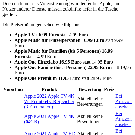
Doch nicht nur das Videostreaming wird teurer bei Apple, auch
Nutzer anderer Dienste müssen zukünftig tiefer in die Tasche
greifen.
Die Preiserhöhungen sehen wie folgt aus:
Apple TV+ 6,99 Euro
statt 4,99 Euro
Apple Music für Einzelpersonen 10,99 Euro
statt 9,99
Euro
Apple Music für Familien (bis 5 Personen) 16,99
Euro
statt 14,99 Euro
Apple One Einzelabo 16,95 Euro
statt 14,95 Euro
Apple One Familie (bis 5 Personen) 22,95 Euro
statt 19,95
Euro
Apple One Premium 31,95 Euro
statt 28,95 Euro
Vorschau
Produkt
Bewertung
Preis
Apple 2022 Apple TV 4K
Bei
Aktuell keine
Wi‑Fi mit 64 GB Speicher
Amazon
Bewertungen
(3. Generation)
ansehen
Bei
Apple 2021 Apple TV 4K
Aktuell keine
Amazon
(64GB)
Bewertungen
ansehen
Bei
Apple 2021 Apple TV HD
Aktuell keine