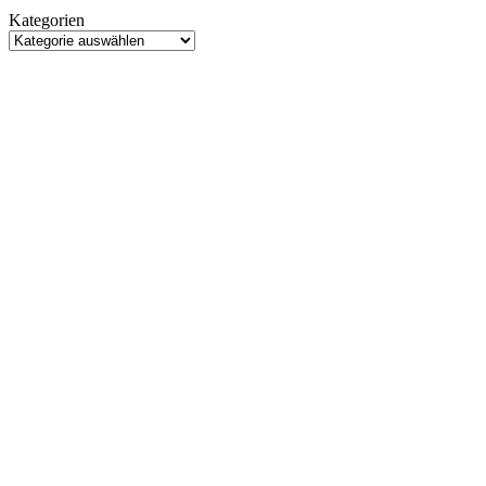
Trailer
Kategorien
zeigt
Kategorien
Santa
David
Harbour
im
Einkaufszentrum