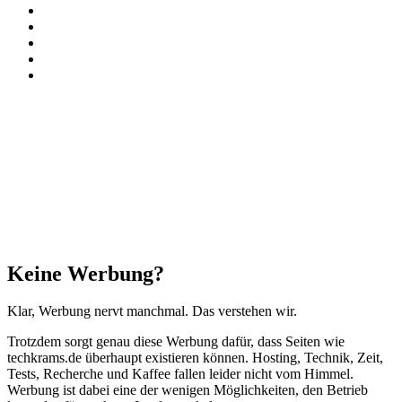
Instagram
Paypal
TikTok
RSS
Threads
Facebook
X
WhatsApp
Telegram
Schaltfläche
"Zurück
zum
Anfang"
Schließen
Keine Werbung?
Klar, Werbung nervt manchmal. Das verstehen wir.
Trotzdem sorgt genau diese Werbung dafür, dass Seiten wie
techkrams.de überhaupt existieren können. Hosting, Technik, Zeit,
Tests, Recherche und Kaffee fallen leider nicht vom Himmel.
Werbung ist dabei eine der wenigen Möglichkeiten, den Betrieb