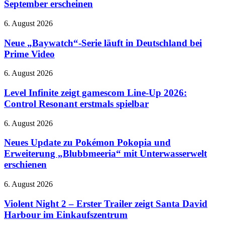
September erscheinen
Switch
2
Neue
6. August 2026
soll
„Baywatch“-
bereits
Serie
Neue „Baywatch“-Serie läuft in Deutschland bei
im
läuft
Prime Video
September
in
erscheinen
Deutschland
Level
6. August 2026
bei
Infinite
Prime
zeigt
Level Infinite zeigt gamescom Line-Up 2026:
Video
gamescom
Control Resonant erstmals spielbar
Line-
Up
Neues
6. August 2026
2026:
Update
Control
zu
Neues Update zu Pokémon Pokopia und
Resonant
Pokémon
Erweiterung „Blubbmeeria“ mit Unterwasserwelt
erstmals
Pokopia
spielbar
erschienen
und
Erweiterung
Violent
6. August 2026
„Blubbmeeria“
Night
mit
2
Violent Night 2 – Erster Trailer zeigt Santa David
Unterwasserwelt
–
erschienen
Harbour im Einkaufszentrum
Erster