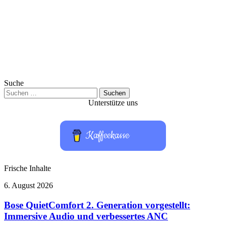
Suche
Suchen
nach:
Unterstütze uns
Kaffeekasse
Frische Inhalte
Bose
6. August 2026
QuietComfort
2.
Bose QuietComfort 2. Generation vorgestellt:
Generation
Immersive Audio und verbessertes ANC
vorgestellt: