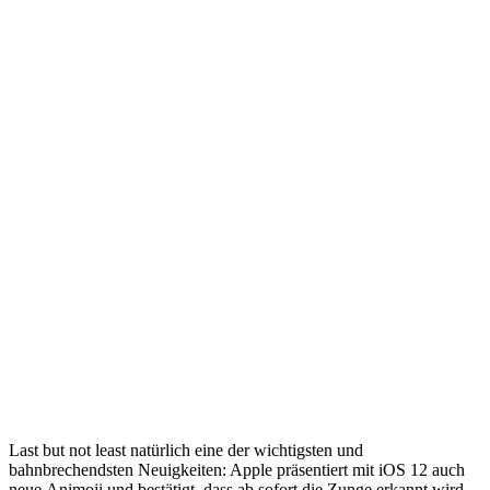
Last but not least natürlich eine der wichtigsten und
bahnbrechendsten Neuigkeiten: Apple präsentiert mit iOS 12 auch
neue Animoji und bestätigt, dass ab sofort die Zunge erkannt wird.