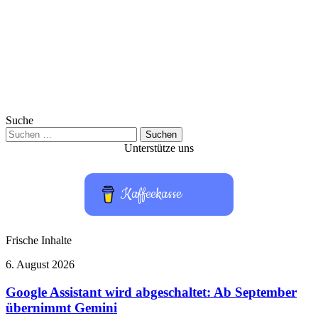
Suche
Suchen
nach:
Unterstütze uns
Kaffeekasse
Frische Inhalte
Google
6. August 2026
Assistant
wird
Google Assistant wird abgeschaltet: Ab September
abgeschaltet:
übernimmt Gemini
Ab