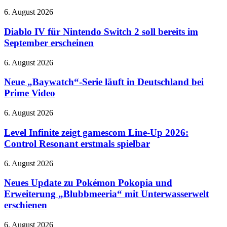
September
Diablo
6. August 2026
übernimmt
IV
Gemini
für
Diablo IV für Nintendo Switch 2 soll bereits im
Nintendo
September erscheinen
Switch
2
Neue
6. August 2026
soll
„Baywatch“-
bereits
Serie
Neue „Baywatch“-Serie läuft in Deutschland bei
im
läuft
Prime Video
September
in
erscheinen
Deutschland
Level
6. August 2026
bei
Infinite
Prime
zeigt
Level Infinite zeigt gamescom Line-Up 2026:
Video
gamescom
Control Resonant erstmals spielbar
Line-
Up
Neues
6. August 2026
2026:
Update
Control
zu
Neues Update zu Pokémon Pokopia und
Resonant
Pokémon
Erweiterung „Blubbmeeria“ mit Unterwasserwelt
erstmals
Pokopia
spielbar
erschienen
und
Erweiterung
Violent
6. August 2026
„Blubbmeeria“